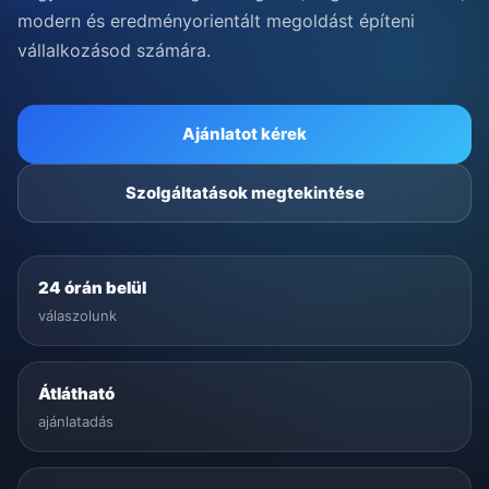
modern és eredményorientált megoldást építeni
vállalkozásod számára.
Ajánlatot kérek
Szolgáltatások megtekintése
24 órán belül
válaszolunk
Átlátható
ajánlatadás