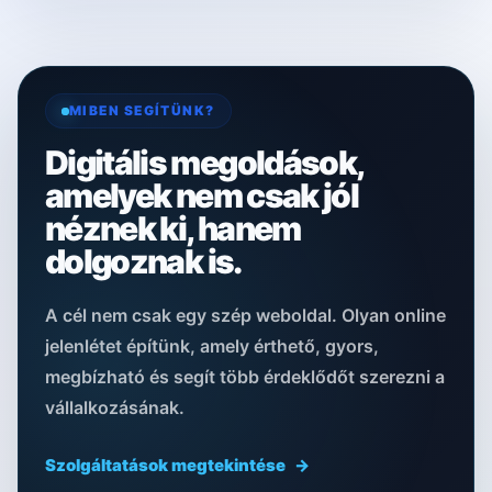
MIBEN SEGÍTÜNK?
Digitális megoldások,
amelyek nem csak jól
néznek ki, hanem
dolgoznak is.
A cél nem csak egy szép weboldal. Olyan online
jelenlétet építünk, amely érthető, gyors,
megbízható és segít több érdeklődőt szerezni a
vállalkozásának.
Szolgáltatások megtekintése