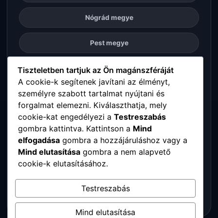
Nógrád megye
Pest megye
Somogy megye
Tiszteletben tartjuk az Ön magánszféráját
A cookie-k segítenek javítani az élményt,
személyre szabott tartalmat nyújtani és
Szabolcs-Szatmár-Bereg megye
forgalmat elemezni. Kiválaszthatja, mely
cookie-kat engedélyezi a
Testreszabás
Tolna megye
gombra kattintva. Kattintson a
Mind
elfogadása
gombra a hozzájáruláshoz vagy a
Vas megye
Mind elutasítása
gombra a nem alapvető
cookie-k elutasításához.
Veszprém megye
Testreszabás
Zala megye
Mind elutasítása