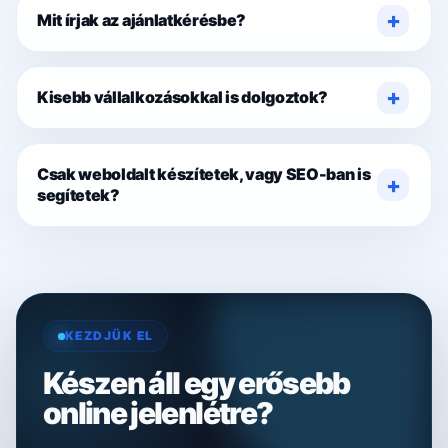
Mit írjak az ajánlatkérésbe?
Kisebb vállalkozásokkal is dolgoztok?
Csak weboldalt készítetek, vagy SEO-ban is
segítetek?
KEZDJÜK EL
Készen áll egy erősebb
online jelenlétre?