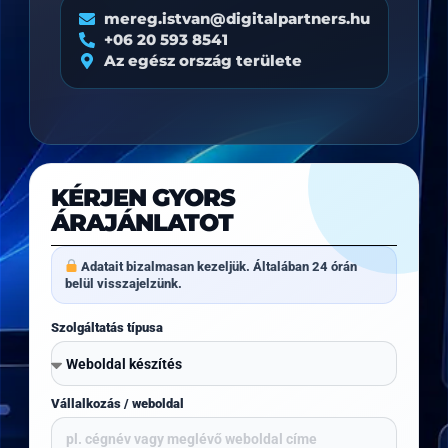
mereg.istvan@digitalpartners.hu
+06 20 593 8541
Az egész ország területe
KÉRJEN GYORS
ÁRAJÁNLATOT
Adatait bizalmasan kezeljük. Általában 24 órán
belül visszajelzünk.
Szolgáltatás típusa
Vállalkozás / weboldal