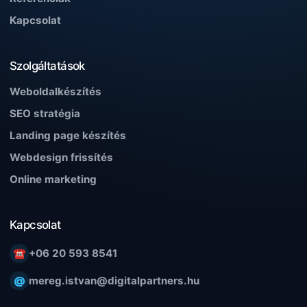
Kapcsolat
Szolgáltatások
Weboldalkészítés
SEO stratégia
Landing page készítés
Webdesign frissítés
Online marketing
Kapcsolat
☎
+06 20 593 8541
@
mereg.istvan@digitalpartners.hu