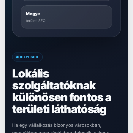
Megye
területi SEO
HELYI SEO
Lokális
szolgáltatóknak
különösen fontos a
területi láthatóság
Ha egy vállalkozás bizonyos városokban,
megyékben vagy régiókban dolgozik, akkor a