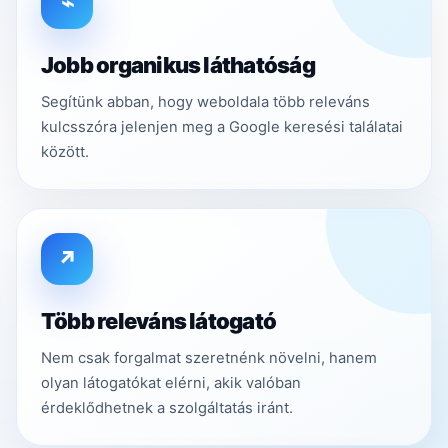
⌁
Jobb organikus láthatóság
Segítünk abban, hogy weboldala több releváns
kulcsszóra jelenjen meg a Google keresési találatai
között.
↗
Több releváns látogató
Nem csak forgalmat szeretnénk növelni, hanem
olyan látogatókat elérni, akik valóban
érdeklődhetnek a szolgáltatás iránt.