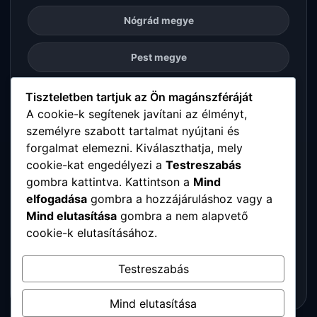
Nógrád megye
Pest megye
Somogy megye
Tiszteletben tartjuk az Ön magánszféráját
A cookie-k segítenek javítani az élményt,
személyre szabott tartalmat nyújtani és
Szabolcs-Szatmár-Bereg megye
forgalmat elemezni. Kiválaszthatja, mely
cookie-kat engedélyezi a
Testreszabás
Tolna megye
gombra kattintva. Kattintson a
Mind
elfogadása
gombra a hozzájáruláshoz vagy a
Vas megye
Mind elutasítása
gombra a nem alapvető
cookie-k elutasításához.
Veszprém megye
Testreszabás
Zala megye
Mind elutasítása