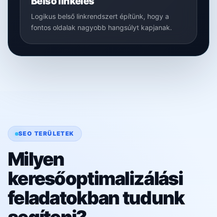
Belső linkelés
Logikus belső linkrendszert építünk, hogy a
fontos oldalak nagyobb hangsúlyt kapjanak.
SEO TERÜLETEK
Milyen
keresőoptimalizálási
feladatokban tudunk