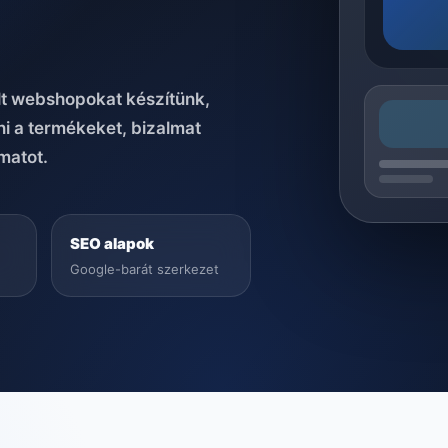
ált webshopokat készítünk,
i a termékeket, bizalmat
matot.
SEO alapok
Google-barát szerkezet