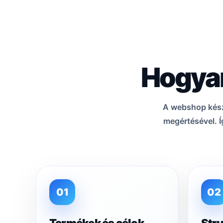
Hogyan
A webshop készí
megértésével. Í
01
02