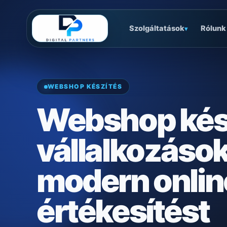
Szolgáltatások
Rólunk
▾
WEBSHOP KÉSZÍTÉS
Webshop kés
vállalkozások
modern onlin
értékesítést