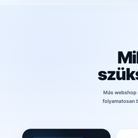
Mi
szük
Más webshop k
folyamatosan b