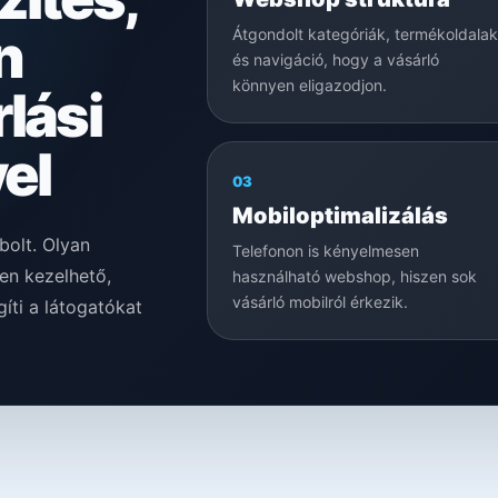
n
Átgondolt kategóriák, termékoldalak
és navigáció, hogy a vásárló
könnyen eligazodjon.
rlási
yel
03
Mobiloptimalizálás
bolt. Olyan
Telefonon is kényelmesen
en kezelhető,
használható webshop, hiszen sok
vásárló mobilról érkezik.
íti a látogatókat