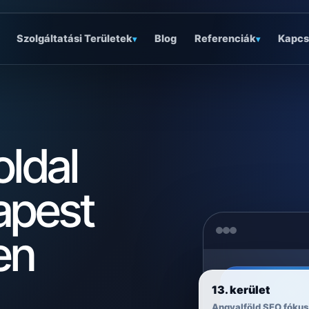
Szolgáltatási Területek
Blog
Referenciák
Kapcs
▾
▾
ldal
apest
en
13. kerület
Angyalföld SEO fóku