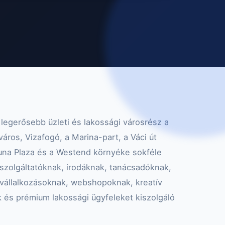
 legerősebb üzleti és lakossági városrész a
város, Vizafogó, a Marina-part, a Váci út
 Duna Plaza és a Westend környéke sokféle
i szolgáltatóknak, irodáknak, tanácsadóknak,
vállalkozásoknak, webshopoknak, kreatív
 és prémium lakossági ügyfeleket kiszolgáló