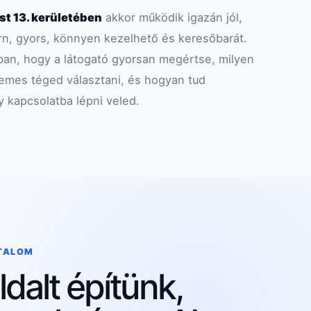
t 13. kerületében
akkor működik igazán jól,
n, gyors, könnyen kezelhető és keresőbarát.
abban, hogy a látogató gyorsan megértse, milyen
rdemes téged választani, és hogyan tud
y kapcsolatba lépni veled.
RTALOM
dalt építünk,