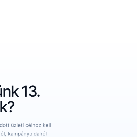
ünk 13.
ak?
ott üzleti célhoz kell
ról, kampányoldalról