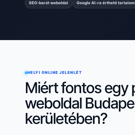
SEO-barát weboldal
Google AI-ra érthető tartalom
HELYI ONLINE JELENLÉT
Miért fontos egy 
weboldal Budapes
kerületében?