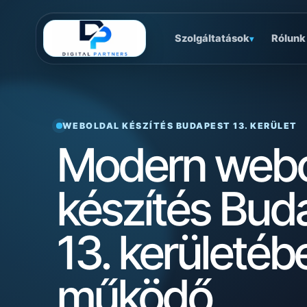
Szolgáltatások
Rólunk
▾
WEBOLDAL KÉSZÍTÉS BUDAPEST 13. KERÜLET
Modern webo
készítés Bud
13. kerületéb
működő