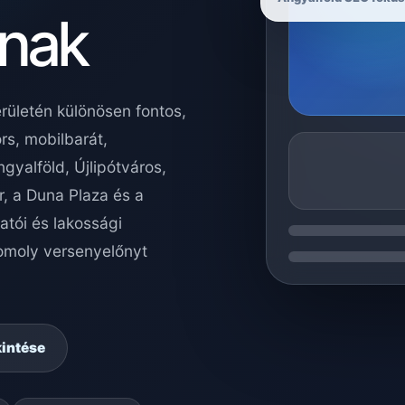
knak
rületén különösen fontos,
rs, mobilbarát,
gyalföld, Újlipótváros,
r, a Duna Plaza és a
atói és lakossági
komoly versenyelőnyt
kintése