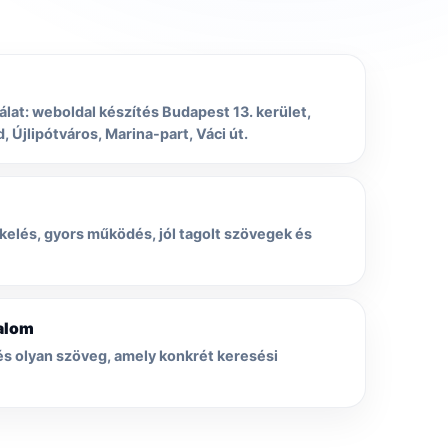
at: weboldal készítés Budapest 13. kerület,
 Újlipótváros, Marina-part, Váci út.
nkelés, gyors működés, jól tagolt szövegek és
talom
és olyan szöveg, amely konkrét keresési