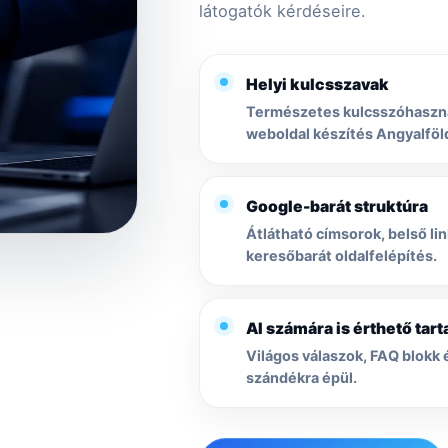
látogatók kérdéseire.
Helyi kulcsszavak
Természetes kulcsszóhasznál
weboldal készítés Angyalföld,
Google-barát struktúra
Átlátható címsorok, belső li
keresőbarát oldalfelépítés.
AI számára is érthető tar
Világos válaszok, FAQ blokk 
szándékra épül.