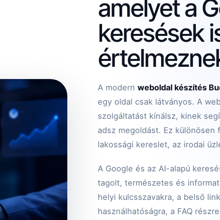
amelyet a G
keresések 
értelmezne
A modern
weboldal készítés Bu
egy oldal csak látványos. A we
szolgáltatást kínálsz, kinek se
adsz megoldást. Ez különösen f
lakossági kereslet, az irodai üz
A Google és az AI-alapú keresé
tagolt, természetes és informatí
helyi kulcsszavakra, a belső lin
használhatóságra, a FAQ részre 