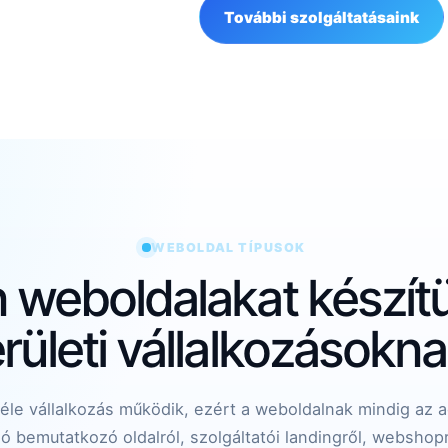
További szolgáltatásaink
WEBOLDAL TÍPUSOK
 weboldalakat készít
rületi vállalkozásokn
éle vállalkozás működik, ezért a weboldalnak mindig az ad
ó bemutatkozó oldalról, szolgáltatói landingről, webshop