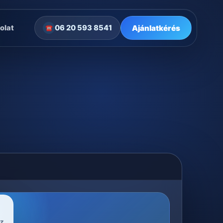
Ajánlatkérés
olat
06 20 593 8541
☎
sz