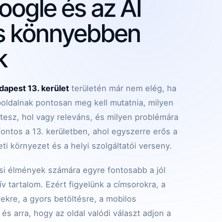
oogle és az AI
is könnyebben
k
dapest 13. kerület
területén már nem elég, ha
boldalnak pontosan meg kell mutatnia, milyen
gítesz, hol vagy releváns, és milyen problémára
ontos a 13. kerületben, ahol egyszerre erős a
leti környezet és a helyi szolgáltatói verseny.
si élmények számára egyre fontosabb a jól
v tartalom. Ezért figyelünk a címsorokra, a
kekre, a gyors betöltésre, a mobilos
és arra, hogy az oldal valódi választ adjon a