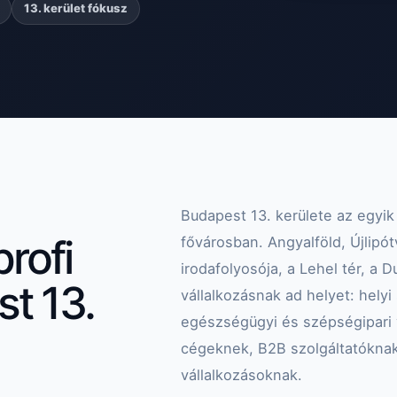
13. kerület fókusz
Budapest 13. kerülete az egyik
profi
fővárosban. Angyalföld, Újlipót
irodafolyosója, a Lehel tér, a
t 13.
vállalkozásnak ad helyet: hely
egészségügyi és szépségipari 
cégeknek, B2B szolgáltatóknak
vállalkozásoknak.