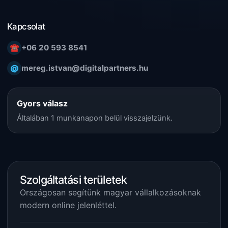
Kapcsolat
☎
+06 20 593 8541
@
mereg.istvan@digitalpartners.hu
Gyors válasz
Általában 1 munkanapon belül visszajelzünk.
Szolgáltatási területek
Országosan segítünk magyar vállalkozásoknak
modern online jelenléttel.