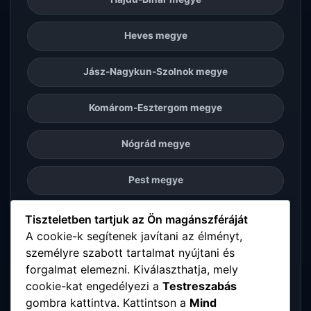
Heves megye
Jász-Nagykun-Szolnok megye
Komárom-Esztergom megye
Nógrád megye
Pest megye
Somogy megye
Tiszteletben tartjuk az Ön magánszféráját
A cookie-k segítenek javítani az élményt,
személyre szabott tartalmat nyújtani és
Szabolcs-Szatmár-Bereg megye
forgalmat elemezni. Kiválaszthatja, mely
cookie-kat engedélyezi a
Testreszabás
Tolna megye
gombra kattintva. Kattintson a
Mind