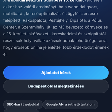
akkor hoz valódi eredményt, ha a weboldal gyors,
mobilbarát, keresőoptimalizált és ügyfélszerzésre
felépített. Rákospalota, Pestújhely, Újpalota, a Pólus
Center, a Szentmihályi út, az M3 bevezető környéke és
a 15. kerület lakóövezeti, kereskedelmi és szolgáltatói
részei sok helyi vállalkozásnak adnak lehetőséget arra,
hogy erősebb online jelenléttel több érdeklődőt érjenek
el.
Ajánlatot kérek
Budapest oldal megtekintése
SEO-barát weboldal
Google AI-ra érthető tartalom