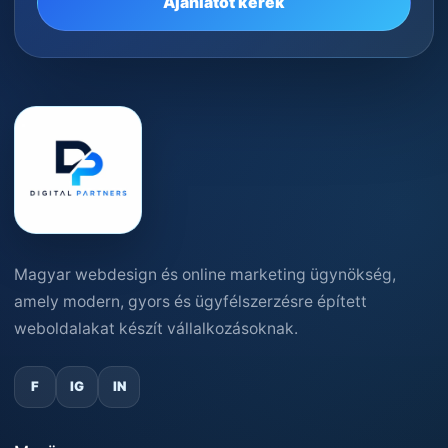
Ajánlatot kérek
Magyar webdesign és online marketing ügynökség,
amely modern, gyors és ügyfélszerzésre épített
weboldalakat készít vállalkozásoknak.
F
IG
IN