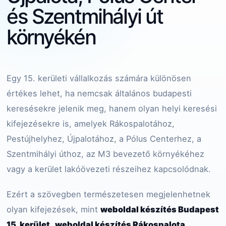
és Szentmihályi út
környékén
Egy 15. kerületi vállalkozás számára különösen
értékes lehet, ha nemcsak általános budapesti
keresésekre jelenik meg, hanem olyan helyi keresési
kifejezésekre is, amelyek Rákospalotához,
Pestújhelyhez, Újpalotához, a Pólus Centerhez, a
Szentmihályi úthoz, az M3 bevezető környékéhez
vagy a kerület lakóövezeti részeihez kapcsolódnak.
Ezért a szövegben természetesen megjelenhetnek
olyan kifejezések, mint
weboldal készítés Budapest
15. kerület
,
weboldal készítés Rákospalota
,