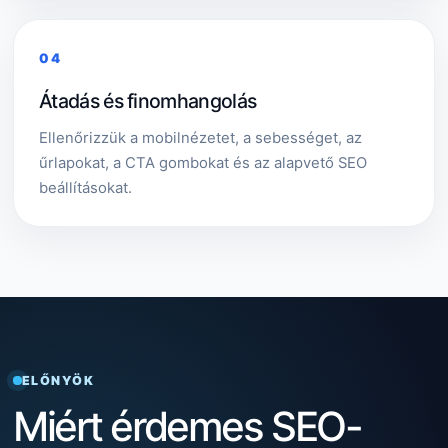
04
Átadás és finomhangolás
Ellenőrizzük a mobilnézetet, a sebességet, az
űrlapokat, a CTA gombokat és az alapvető SEO
beállításokat.
ELŐNYÖK
Miért érdemes SEO-