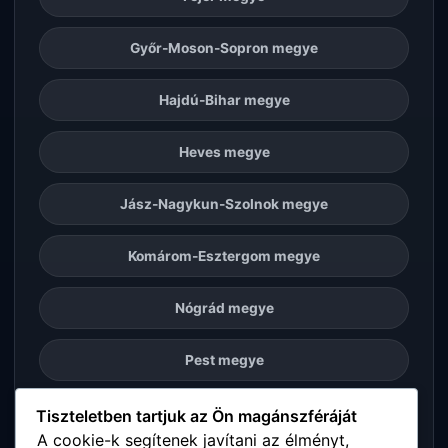
Győr-Moson-Sopron megye
Hajdú-Bihar megye
Heves megye
Jász-Nagykun-Szolnok megye
Komárom-Esztergom megye
Nógrád megye
Pest megye
Somogy megye
Tiszteletben tartjuk az Ön magánszféráját
A cookie-k segítenek javítani az élményt,