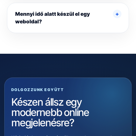
Mennyi idő alatt készül el egy
weboldal?
DOLGOZZUNK EGYÜTT
Készen állsz egy
modernebb online
megjelenésre?