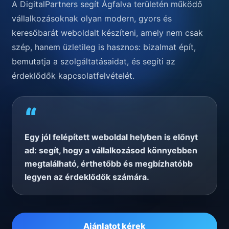
A DigitalPartners segít Ágfalva területén működő
vállalkozásoknak olyan modern, gyors és
keresőbarát weboldalt készíteni, amely nem csak
szép, hanem üzletileg is hasznos: bizalmat épít,
bemutatja a szolgáltatásaidat, és segíti az
érdeklődők kapcsolatfelvételét.
“
Egy jól felépített weboldal helyben is előnyt
ad: segít, hogy a vállalkozásod könnyebben
megtalálható, érthetőbb és megbízhatóbb
legyen az érdeklődők számára.
Ajánlatot kérek