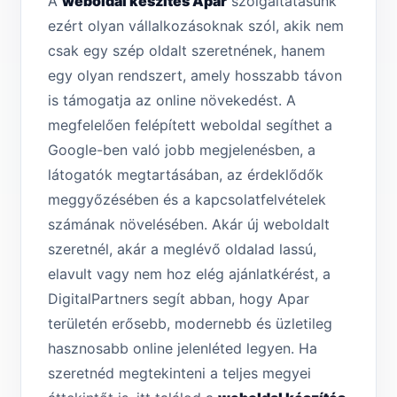
A
weboldal készítés Apar
szolgáltatásunk
ezért olyan vállalkozásoknak szól, akik nem
csak egy szép oldalt szeretnének, hanem
egy olyan rendszert, amely hosszabb távon
is támogatja az online növekedést. A
megfelelően felépített weboldal segíthet a
Google-ben való jobb megjelenésben, a
látogatók megtartásában, az érdeklődők
meggyőzésében és a kapcsolatfelvételek
számának növelésében. Akár új weboldalt
szeretnél, akár a meglévő oldalad lassú,
elavult vagy nem hoz elég ajánlatkérést, a
DigitalPartners segít abban, hogy Apar
területén erősebb, modernebb és üzletileg
hasznosabb online jelenléted legyen. Ha
szeretnéd megtekinteni a teljes megyei