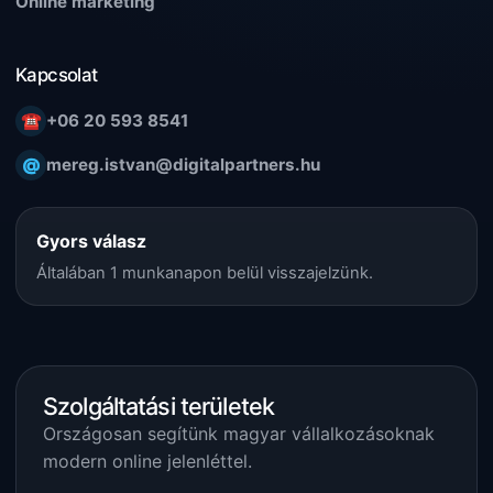
Online marketing
Kapcsolat
☎
+06 20 593 8541
@
mereg.istvan@digitalpartners.hu
Gyors válasz
Általában 1 munkanapon belül visszajelzünk.
Szolgáltatási területek
Országosan segítünk magyar vállalkozásoknak
modern online jelenléttel.