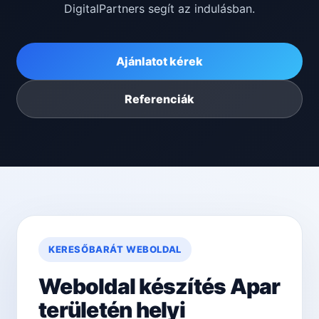
DigitalPartners segít az indulásban.
Ajánlatot kérek
Referenciák
KERESŐBARÁT WEBOLDAL
Weboldal készítés Apar
területén helyi