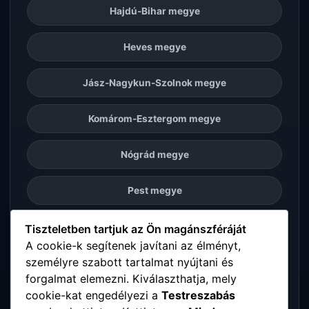
Hajdú-Bihar megye
Heves megye
Jász-Nagykun-Szolnok megye
Komárom-Esztergom megye
Nógrád megye
Pest megye
Somogy megye
Tiszteletben tartjuk az Ön magánszféráját
A cookie-k segítenek javítani az élményt,
személyre szabott tartalmat nyújtani és
Szabolcs-Szatmár-Bereg megye
forgalmat elemezni. Kiválaszthatja, mely
cookie-kat engedélyezi a
Testreszabás
Tolna megye