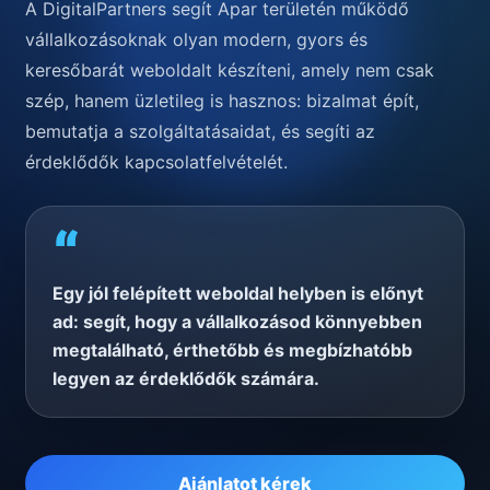
A DigitalPartners segít Apar területén működő
vállalkozásoknak olyan modern, gyors és
keresőbarát weboldalt készíteni, amely nem csak
szép, hanem üzletileg is hasznos: bizalmat épít,
bemutatja a szolgáltatásaidat, és segíti az
érdeklődők kapcsolatfelvételét.
“
Egy jól felépített weboldal helyben is előnyt
ad: segít, hogy a vállalkozásod könnyebben
megtalálható, érthetőbb és megbízhatóbb
legyen az érdeklődők számára.
Ajánlatot kérek