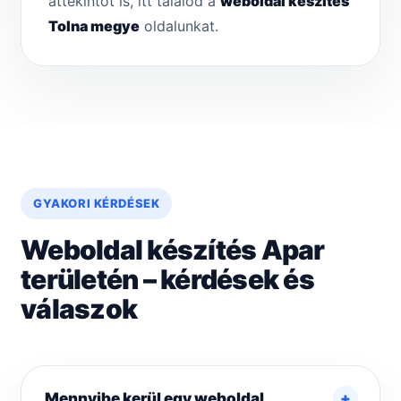
áttekintőt is, itt találod a
weboldal készítés
Tolna megye
oldalunkat.
GYAKORI KÉRDÉSEK
Weboldal készítés Apar
területén – kérdések és
válaszok
Mennyibe kerül egy weboldal