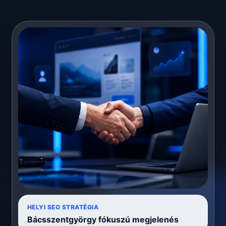
HELYI SEO STRATÉGIA
Bácsszentgyörgy fókuszú megjelenés