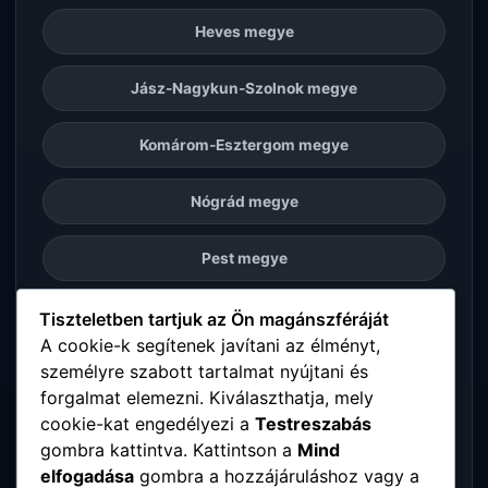
Heves megye
Jász-Nagykun-Szolnok megye
Komárom-Esztergom megye
Nógrád megye
Pest megye
Somogy megye
Tiszteletben tartjuk az Ön magánszféráját
A cookie-k segítenek javítani az élményt,
személyre szabott tartalmat nyújtani és
Szabolcs-Szatmár-Bereg megye
forgalmat elemezni. Kiválaszthatja, mely
cookie-kat engedélyezi a
Testreszabás
Tolna megye
gombra kattintva. Kattintson a
Mind
elfogadása
gombra a hozzájáruláshoz vagy a
Vas megye