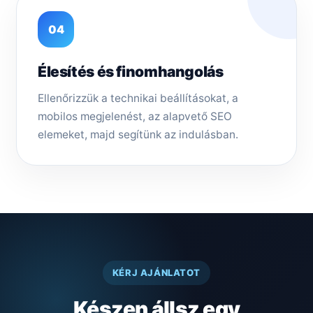
04
Élesítés és finomhangolás
Ellenőrizzük a technikai beállításokat, a
mobilos megjelenést, az alapvető SEO
elemeket, majd segítünk az indulásban.
KÉRJ AJÁNLATOT
Készen állsz egy