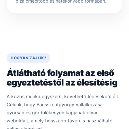
bizalomépítőbb és hatékonyabb formában.
HOGYAN ZAJLIK?
Átlátható folyamat az első
egyeztetéstől az élesítésig
A közös munka egyszerű, követhető lépésekből áll.
Célunk, hogy Bácsszentgyörgy vállalkozásai
gyorsan és gördülékenyen kapjanak olyan
weboldalt, amely hosszabb távon is használható
online alapot ad.