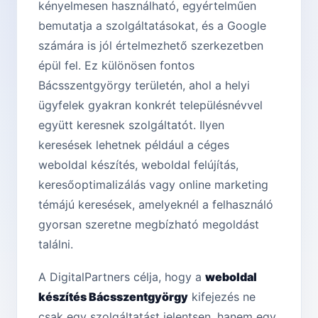
kényelmesen használható, egyértelműen
bemutatja a szolgáltatásokat, és a Google
számára is jól értelmezhető szerkezetben
épül fel. Ez különösen fontos
Bácsszentgyörgy területén, ahol a helyi
ügyfelek gyakran konkrét településnévvel
együtt keresnek szolgáltatót. Ilyen
keresések lehetnek például a céges
weboldal készítés, weboldal felújítás,
keresőoptimalizálás vagy online marketing
témájú keresések, amelyeknél a felhasználó
gyorsan szeretne megbízható megoldást
találni.
A DigitalPartners célja, hogy a
weboldal
készítés Bácsszentgyörgy
kifejezés ne
csak egy szolgáltatást jelentsen, hanem egy