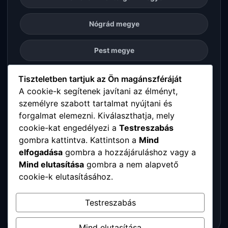
Nógrád megye
Pest megye
Somogy megye
Tiszteletben tartjuk az Ön magánszféráját
A cookie-k segítenek javítani az élményt,
személyre szabott tartalmat nyújtani és
Szabolcs-Szatmár-Bereg megye
forgalmat elemezni. Kiválaszthatja, mely
cookie-kat engedélyezi a
Testreszabás
Tolna megye
gombra kattintva. Kattintson a
Mind
elfogadása
gombra a hozzájáruláshoz vagy a
Vas megye
Mind elutasítása
gombra a nem alapvető
cookie-k elutasításához.
Veszprém megye
Testreszabás
Zala megye
Mind elutasítása