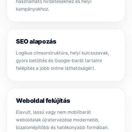
használható hirdetésekhez és helyi
kampányokhoz.
SEO alapozás
Logikus címsorstruktúra, helyi kulcsszavak,
gyors betöltés és Google-barát tartalmi
felépítés a jobb online láthatóságért.
Weboldal felújítás
Elavult, lassú vagy nem mobilbarát
weboldalak újratervezése modernebb,
bizalomépítőbb és hatékonyabb formában.