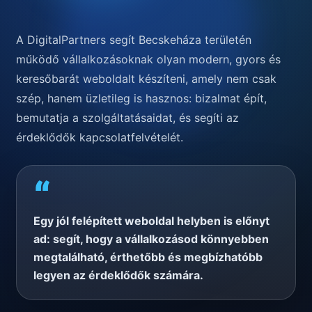
A DigitalPartners segít Becskeháza területén
működő vállalkozásoknak olyan modern, gyors és
keresőbarát weboldalt készíteni, amely nem csak
szép, hanem üzletileg is hasznos: bizalmat épít,
bemutatja a szolgáltatásaidat, és segíti az
érdeklődők kapcsolatfelvételét.
“
Egy jól felépített weboldal helyben is előnyt
ad: segít, hogy a vállalkozásod könnyebben
megtalálható, érthetőbb és megbízhatóbb
legyen az érdeklődők számára.