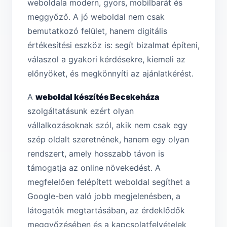
weboldala modern, gyors, mobilbarát és
meggyőző. A jó weboldal nem csak
bemutatkozó felület, hanem digitális
értékesítési eszköz is: segít bizalmat építeni,
válaszol a gyakori kérdésekre, kiemeli az
előnyöket, és megkönnyíti az ajánlatkérést.
A
weboldal készítés Becskeháza
szolgáltatásunk ezért olyan
vállalkozásoknak szól, akik nem csak egy
szép oldalt szeretnének, hanem egy olyan
rendszert, amely hosszabb távon is
támogatja az online növekedést. A
megfelelően felépített weboldal segíthet a
Google-ben való jobb megjelenésben, a
látogatók megtartásában, az érdeklődők
meggyőzésében és a kapcsolatfelvételek