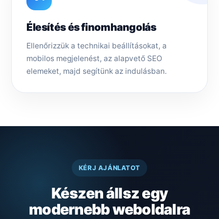
Élesítés és finomhangolás
Ellenőrizzük a technikai beállításokat, a
mobilos megjelenést, az alapvető SEO
elemeket, majd segítünk az indulásban.
KÉRJ AJÁNLATOT
Készen állsz egy
modernebb weboldalra