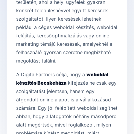
területén, ahol a helyi ügyfelek gyakran
konkrét településnévvel együtt keresnek
szolgáltatót. Ilyen keresések lehetnek
például a céges weboldal készítés, weboldal
felújítás, keresőoptimalizálás vagy online
marketing témájú keresések, amelyeknél a
felhasználó gyorsan szeretne megbízható
megoldást találni.
A DigitalPartners célja, hogy a
weboldal
készítés Becskeháza
kifejezés ne csak egy
szolgáltatást jelentsen, hanem egy
átgondolt online alapot is a vállalkozásod
számára. Egy jól felépített weboldal segíthet
abban, hogy a látogatók néhány másodperc
alatt megértsék, mivel foglalkozol, milyen
problémára kínálsz megoldást, miért