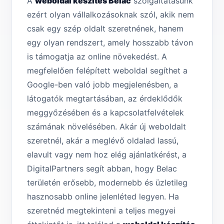
A
weboldal készítés Belac
szolgáltatásunk
ezért olyan vállalkozásoknak szól, akik nem
csak egy szép oldalt szeretnének, hanem
egy olyan rendszert, amely hosszabb távon
is támogatja az online növekedést. A
megfelelően felépített weboldal segíthet a
Google-ben való jobb megjelenésben, a
látogatók megtartásában, az érdeklődők
meggyőzésében és a kapcsolatfelvételek
számának növelésében. Akár új weboldalt
szeretnél, akár a meglévő oldalad lassú,
elavult vagy nem hoz elég ajánlatkérést, a
DigitalPartners segít abban, hogy Belac
területén erősebb, modernebb és üzletileg
hasznosabb online jelenléted legyen. Ha
szeretnéd megtekinteni a teljes megyei