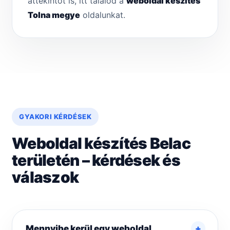
áttekintőt is, itt találod a
weboldal készítés
Tolna megye
oldalunkat.
GYAKORI KÉRDÉSEK
Weboldal készítés Belac
területén – kérdések és
válaszok
Mennyibe kerül egy weboldal