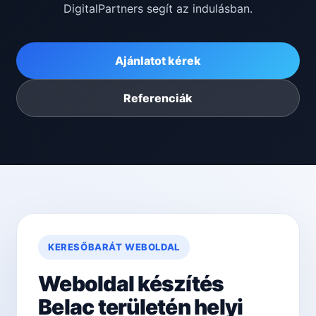
DigitalPartners segít az indulásban.
Ajánlatot kérek
Referenciák
KERESŐBARÁT WEBOLDAL
Weboldal készítés
Belac területén helyi