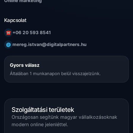
Online marketing
Kapcsolat
☎
+06 20 593 8541
@
mereg.istvan@digitalpartners.hu
Gyors válasz
Általában 1 munkanapon belül visszajelzünk.
Szolgáltatási területek
Országosan segítünk magyar vállalkozásoknak
modern online jelenléttel.