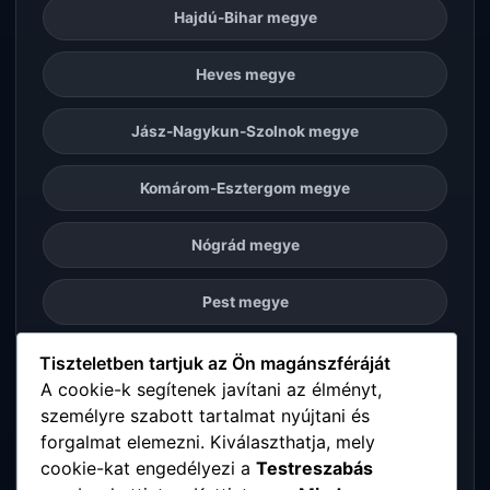
Hajdú-Bihar megye
Heves megye
Jász-Nagykun-Szolnok megye
Komárom-Esztergom megye
Nógrád megye
Pest megye
Somogy megye
Tiszteletben tartjuk az Ön magánszféráját
A cookie-k segítenek javítani az élményt,
személyre szabott tartalmat nyújtani és
Szabolcs-Szatmár-Bereg megye
forgalmat elemezni. Kiválaszthatja, mely
cookie-kat engedélyezi a
Testreszabás
Tolna megye