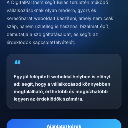
A DigitalPartners segít Belac területén működő
vállalkozásoknak olyan modern, gyors és
keresőbarát weboldalt készíteni, amely nem csak
szép, hanem üzletileg is hasznos: bizalmat épít,
bemutatja a szolgáltatásaidat, és segíti az
érdeklődők kapcsolatfelvételét.
“
Egy jól felépített weboldal helyben is előnyt
ad: segít, hogy a vállalkozásod könnyebben
megtalálható, érthetőbb és megbízhatóbb
legyen az érdeklődők számára.
Ajánlatot kérek