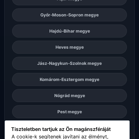
Győr-Moson-Sopron megye
Hajdú-Bihar megye
Heves megye
Jász-Nagykun-Szolnok megye
Komárom-Esztergom megye
Nógrád megye
Pest megye
Somogy megye
Tiszteletben tartjuk az Ön magánszféráját
A cookie-k segítenek javítani az élményt,