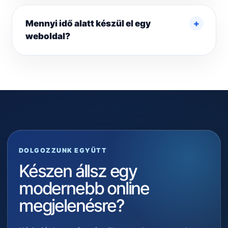
Mennyi idő alatt készül el egy
weboldal?
DOLGOZZUNK EGYÜTT
Készen állsz egy
modernebb online
megjelenésre?