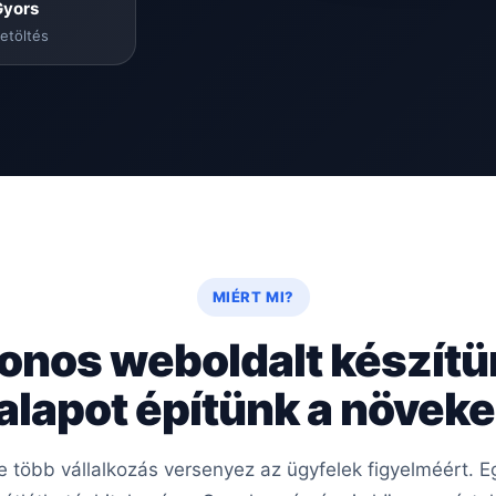
Gyors
etöltés
MIÉRT MI?
onos weboldalt készít
 alapot építünk a növe
re több vállalkozás versenyez az ügyfelek figyelméért.