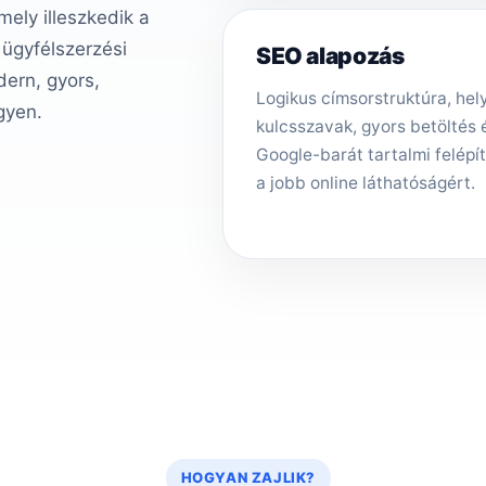
ely illeszkedik a
 ügyfélszerzési
SEO alapozás
ern, gyors,
Logikus címsorstruktúra, hely
gyen.
kulcsszavak, gyors betöltés 
Google-barát tartalmi felépí
a jobb online láthatóságért.
HOGYAN ZAJLIK?