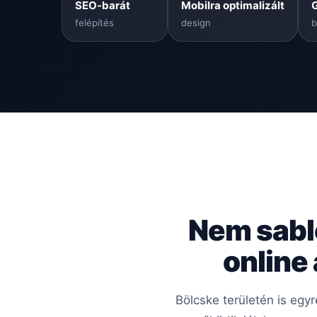
SEO-barát
Mobilra optimalizált
felépítés
design
b
Nem sabl
online
Bölcske területén is egy