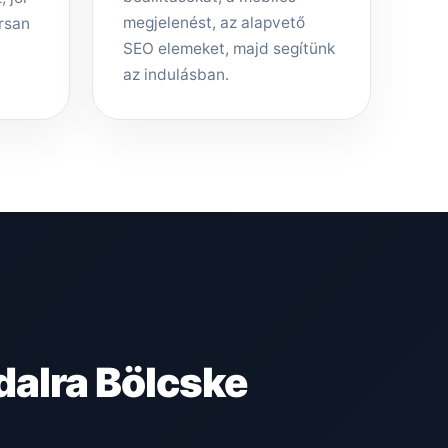
megjelenést, az alapvető
rsan
SEO elemeket, majd segítünk
az indulásban.
alra Bölcske