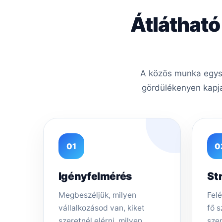
Átlátható
A közös munka egysz
gördülékenyen kapja
01
0
Igényfelmérés
St
Megbeszéljük, milyen
Felé
vállalkozásod van, kiket
fő s
szeretnél elérni, milyen
sze