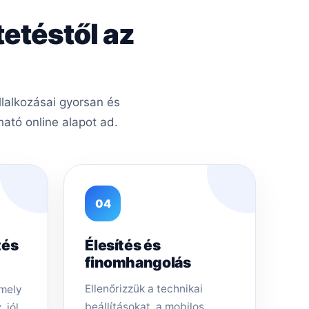
tetéstől az
llalkozásai gyorsan és
ató online alapot ad.
04
tés
Élesítés és
finomhangolás
Ellenőrizzük a technikai
amely
beállításokat, a mobilos
 jól