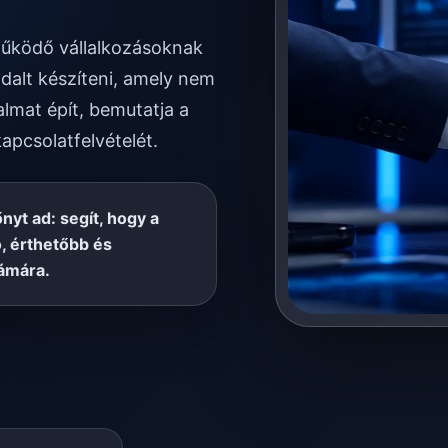
 működő vállalkozásoknak
dalt készíteni, amely nem
almat épít, bemutatja a
kapcsolatfelvételét.
őnyt ad: segít, hogy a
, érthetőbb és
ámára.