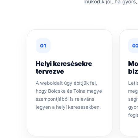
működik jól, ha gyors
01
0
Helyi keresésekre
Mo
tervezve
bi
A weboldalt úgy építjük fel,
Leti
hogy Bölcske és Tolna megye
megj
szempontjából is releváns
segí
legyen a helyi keresésekben.
gyor
fogl