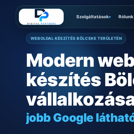
Szolgáltatások
Rólunk
▾
WEBOLDAL KÉSZÍTÉS BÖLCSKE TERÜLETÉN
Modern web
készítés Bö
vállalkozás
jobb Google láthat
gyors mobilos mű