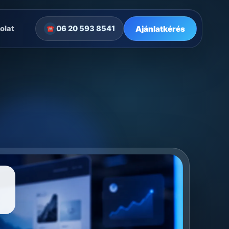
Ajánlatkérés
olat
06 20 593 8541
☎