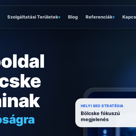
Szolgáltatási Területek
Blog
Referenciák
Kapcs
▾
▾
oldal
lcske
ainak
óságra
HELYI SEO STRATÉGIA
Bölcske fókuszú
megjelenés
ködésre