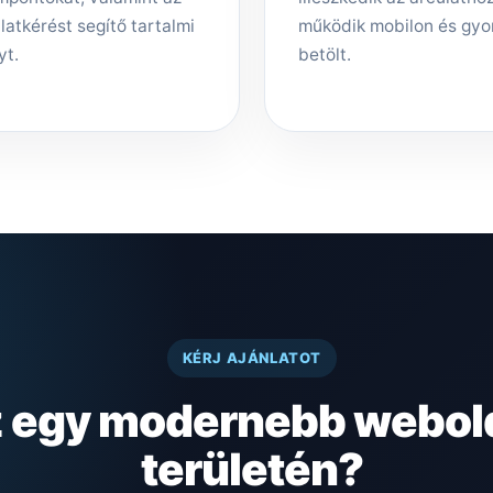
latkérést segítő tartalmi
működik mobilon és gyo
yt.
betölt.
KÉRJ AJÁNLATOT
z egy modernebb webold
területén?