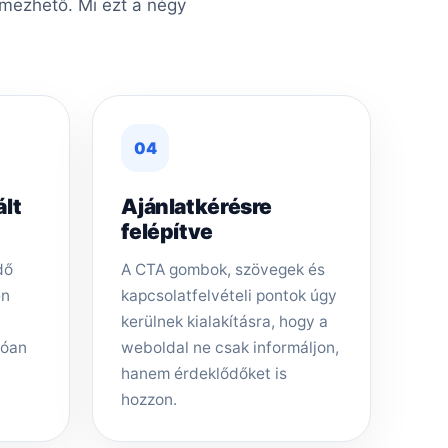
lmezhető. Mi ezt a négy
04
ált
Ajánlatkérésre
felépítve
dő
A CTA gombok, szövegek és
en
kapcsolatfelvételi pontok úgy
kerülnek kialakításra, hogy a
tóan
weboldal ne csak informáljon,
hanem érdeklődőket is
hozzon.