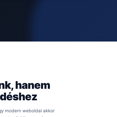
ünk, hanem
kedéshez
 Egy modern weboldal akkor