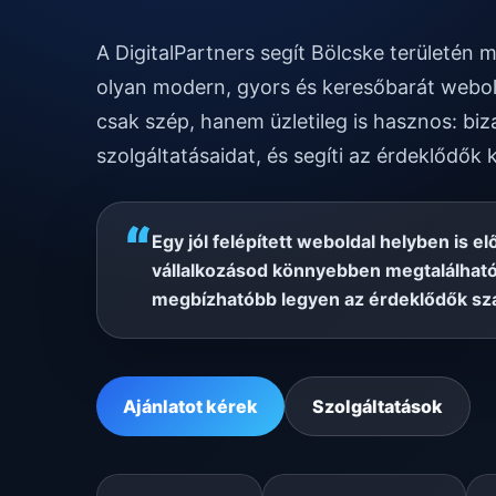
A DigitalPartners segít Bölcske területén
olyan modern, gyors és keresőbarát webol
csak szép, hanem üzletileg is hasznos: biz
szolgáltatásaidat, és segíti az érdeklődők 
“
Egy jól felépített weboldal helyben is el
vállalkozásod könnyebben megtalálható
megbízhatóbb legyen az érdeklődők sz
Ajánlatot kérek
Szolgáltatások