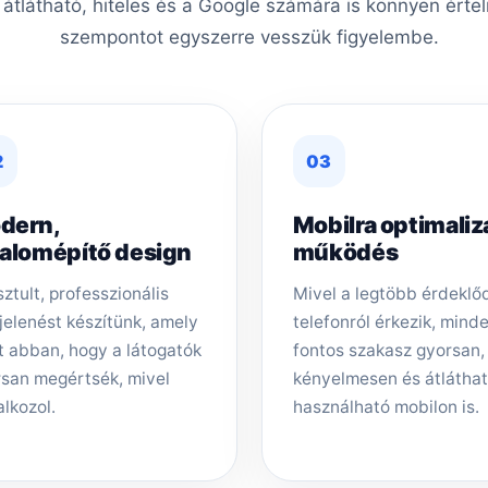
, átlátható, hiteles és a Google számára is könnyen érte
szempontot egyszerre vesszük figyelembe.
2
03
dern,
Mobilra optimaliz
zalomépítő design
működés
sztult, professzionális
Mivel a legtöbb érdeklő
elenést készítünk, amely
telefonról érkezik, mind
t abban, hogy a látogatók
fontos szakasz gyorsan,
san megértsék, mivel
kényelmesen és átlátha
alkozol.
használható mobilon is.