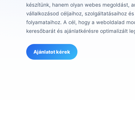
készítünk, hanem olyan webes megoldást, am
vállalkozásod céljaihoz, szolgáltatásaihoz és
folyamataihoz. A cél, hogy a weboldalad mod
keresőbarát és ajánlatkérésre optimalizált le
Ajánlatot kérek