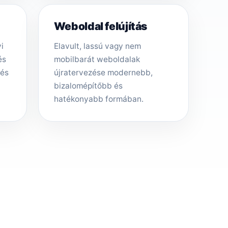
Weboldal felújítás
i
Elavult, lassú vagy nem
és
mobilbarát weboldalak
tés
újratervezése modernebb,
bizalomépítőbb és
hatékonyabb formában.