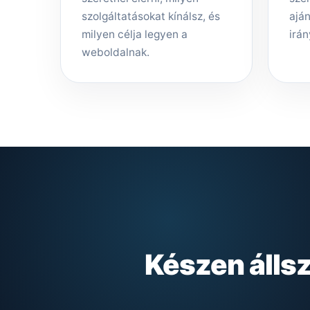
szolgáltatásokat kínálsz, és
aján
milyen célja legyen a
irán
weboldalnak.
Készen álls