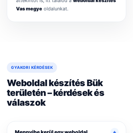
áttekintőt is, itt találod a
weboldal készítés
Vas megye
oldalunkat.
GYAKORI KÉRDÉSEK
Weboldal készítés Bük
területén – kérdések és
válaszok
Mennyibe kerül egy weboldal