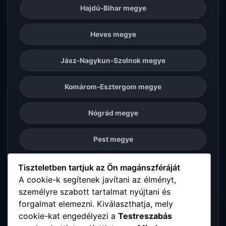
Hajdú-Bihar megye
Heves megye
Jász-Nagykun-Szolnok megye
Komárom-Esztergom megye
Nógrád megye
Pest megye
Somogy megye
Tiszteletben tartjuk az Ön magánszféráját
A cookie-k segítenek javítani az élményt,
személyre szabott tartalmat nyújtani és
Szabolcs-Szatmár-Bereg megye
forgalmat elemezni. Kiválaszthatja, mely
cookie-kat engedélyezi a
Testreszabás
Tolna megye