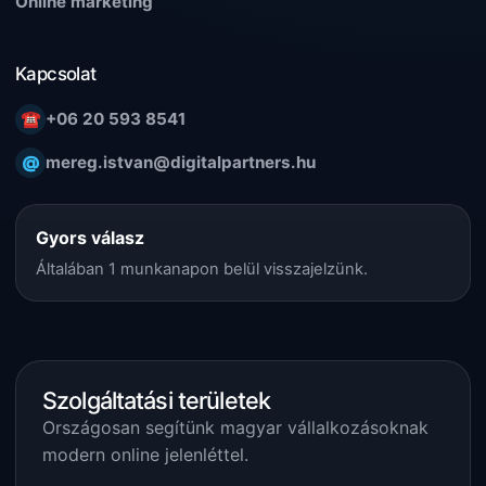
Online marketing
Kapcsolat
☎
+06 20 593 8541
@
mereg.istvan@digitalpartners.hu
Gyors válasz
Általában 1 munkanapon belül visszajelzünk.
Szolgáltatási területek
Országosan segítünk magyar vállalkozásoknak
modern online jelenléttel.