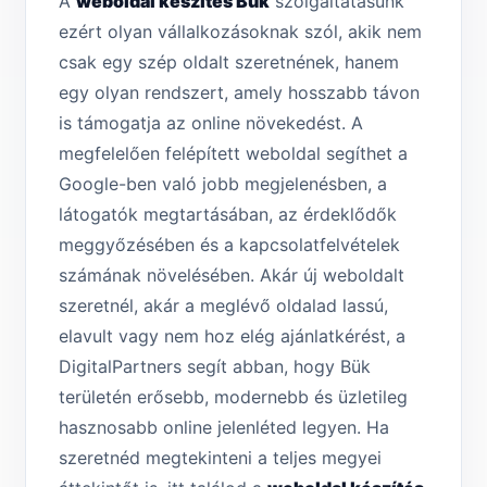
A
weboldal készítés Bük
szolgáltatásunk
ezért olyan vállalkozásoknak szól, akik nem
csak egy szép oldalt szeretnének, hanem
egy olyan rendszert, amely hosszabb távon
is támogatja az online növekedést. A
megfelelően felépített weboldal segíthet a
Google-ben való jobb megjelenésben, a
látogatók megtartásában, az érdeklődők
meggyőzésében és a kapcsolatfelvételek
számának növelésében. Akár új weboldalt
szeretnél, akár a meglévő oldalad lassú,
elavult vagy nem hoz elég ajánlatkérést, a
DigitalPartners segít abban, hogy Bük
területén erősebb, modernebb és üzletileg
hasznosabb online jelenléted legyen. Ha
szeretnéd megtekinteni a teljes megyei