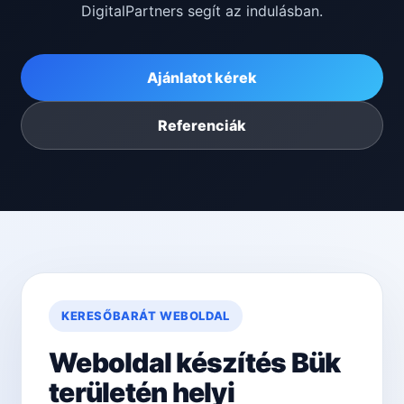
DigitalPartners segít az indulásban.
Ajánlatot kérek
Referenciák
KERESŐBARÁT WEBOLDAL
Weboldal készítés Bük
területén helyi