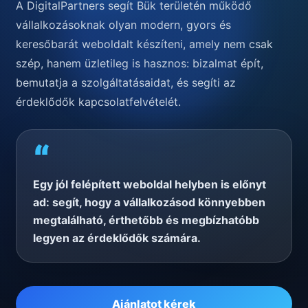
A DigitalPartners segít Bük területén működő
vállalkozásoknak olyan modern, gyors és
keresőbarát weboldalt készíteni, amely nem csak
szép, hanem üzletileg is hasznos: bizalmat épít,
bemutatja a szolgáltatásaidat, és segíti az
érdeklődők kapcsolatfelvételét.
“
Egy jól felépített weboldal helyben is előnyt
ad: segít, hogy a vállalkozásod könnyebben
megtalálható, érthetőbb és megbízhatóbb
legyen az érdeklődők számára.
Ajánlatot kérek