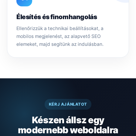
Élesítés és finomhangolás
Ellenőrizzük a technikai beállításokat, a
mobilos megjelenést, az alapvető SEO
elemeket, majd segítünk az indulásban.
KÉRJ AJÁNLATOT
Készen állsz egy
modernebb weboldalra