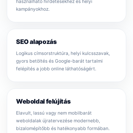
használható hirdetésekhez és helyi
kampányokhoz.
SEO alapozás
Logikus címsorstruktúra, helyi kulcsszavak,
gyors betöltés és Google-barát tartalmi
felépítés a jobb online láthatóságért.
Weboldal felújítás
Elavult, lassú vagy nem mobilbarát
weboldalak újratervezése modernebb,
bizalomépítőbb és hatékonyabb formában.