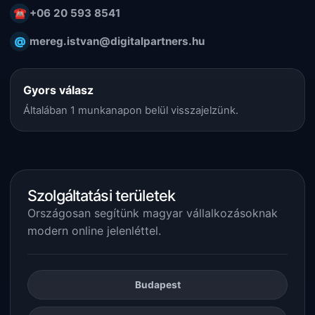
☎
+06 20 593 8541
@
mereg.istvan@digitalpartners.hu
Gyors válasz
Általában 1 munkanapon belül visszajelzünk.
Szolgáltatási területek
Országosan segítünk magyar vállalkozásoknak
modern online jelenléttel.
Budapest