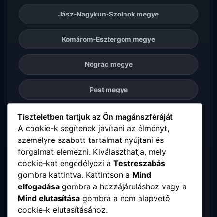
Jász-Nagykun-Szolnok megye
Komárom-Esztergom megye
Nógrád megye
Pest megye
Somogy megye
Tiszteletben tartjuk az Ön magánszféráját
A cookie-k segítenek javítani az élményt,
személyre szabott tartalmat nyújtani és
Szabolcs-Szatmár-Bereg megye
forgalmat elemezni. Kiválaszthatja, mely
cookie-kat engedélyezi a
Testreszabás
Tolna megye
gombra kattintva. Kattintson a
Mind
elfogadása
gombra a hozzájáruláshoz vagy a
Vas megye
Mind elutasítása
gombra a nem alapvető
cookie-k elutasításához.
Veszprém megye