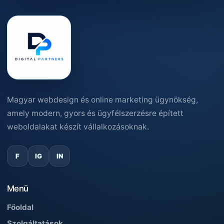
Magyar webdesign és online marketing ügynökség,
amely modern, gyors és ügyfélszerzésre épített
weboldalakat készít vállalkozásoknak.
F
IG
IN
Menü
Főoldal
Szolgáltatások