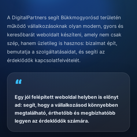
A DigitalPartners segít Bükkmogyorósd területén
működő vállalkozásoknak olyan modern, gyors és
keresőbarát weboldalt készíteni, amely nem csak
szép, hanem üzletileg is hasznos: bizalmat épít,
bemutatja a szolgáltatásaidat, és segíti az
érdeklődők kapcsolatfelvételét.
“
Egy jól felépített weboldal helyben is előnyt
ad: segít, hogy a vállalkozásod könnyebben
megtalálható, érthetőbb és megbízhatóbb
legyen az érdeklődők számára.