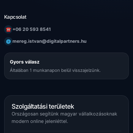
Kapcsolat
☎
+06 20 593 8541
@
mereg.istvan@digitalpartners.hu
Gyors válasz
Általában 1 munkanapon belül visszajelzünk.
Szolgáltatási területek
Országosan segítünk magyar vállalkozásoknak
modern online jelenléttel.