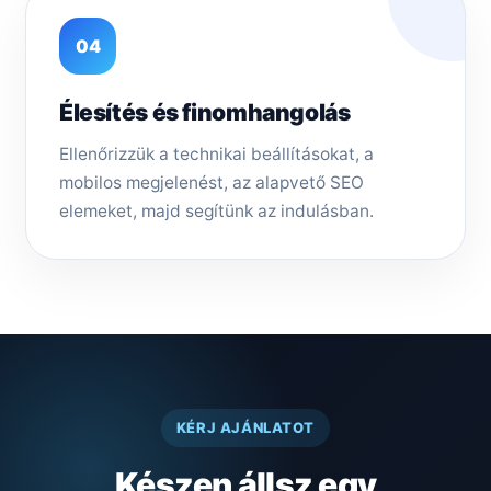
04
Élesítés és finomhangolás
Ellenőrizzük a technikai beállításokat, a
mobilos megjelenést, az alapvető SEO
elemeket, majd segítünk az indulásban.
KÉRJ AJÁNLATOT
Készen állsz egy