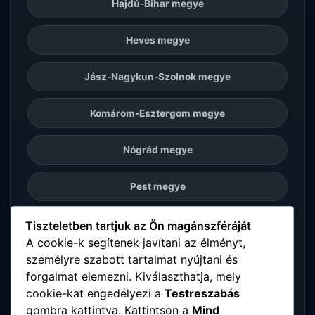
Hajdú-Bihar megye
Heves megye
Jász-Nagykun-Szolnok megye
Komárom-Esztergom megye
Nógrád megye
Pest megye
Somogy megye
Tiszteletben tartjuk az Ön magánszféráját
A cookie-k segítenek javítani az élményt,
személyre szabott tartalmat nyújtani és
Szabolcs-Szatmár-Bereg megye
forgalmat elemezni. Kiválaszthatja, mely
cookie-kat engedélyezi a
Testreszabás
Tolna megye
gombra kattintva. Kattintson a
Mind