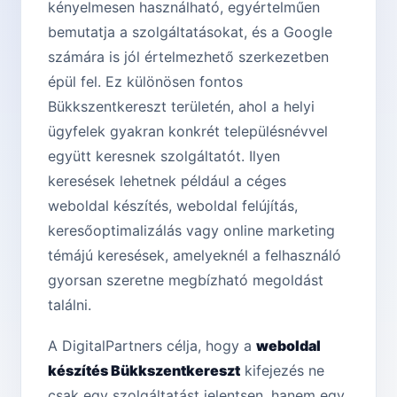
kényelmesen használható, egyértelműen
bemutatja a szolgáltatásokat, és a Google
számára is jól értelmezhető szerkezetben
épül fel. Ez különösen fontos
Bükkszentkereszt területén, ahol a helyi
ügyfelek gyakran konkrét településnévvel
együtt keresnek szolgáltatót. Ilyen
keresések lehetnek például a céges
weboldal készítés, weboldal felújítás,
keresőoptimalizálás vagy online marketing
témájú keresések, amelyeknél a felhasználó
gyorsan szeretne megbízható megoldást
találni.
A DigitalPartners célja, hogy a
weboldal
készítés Bükkszentkereszt
kifejezés ne
csak egy szolgáltatást jelentsen, hanem egy