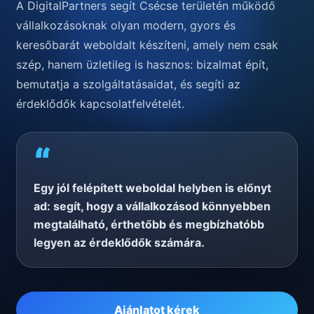
A DigitalPartners segít Csécse területén működő
vállalkozásoknak olyan modern, gyors és
keresőbarát weboldalt készíteni, amely nem csak
szép, hanem üzletileg is hasznos: bizalmat épít,
bemutatja a szolgáltatásaidat, és segíti az
érdeklődők kapcsolatfelvételét.
“
Egy jól felépített weboldal helyben is előnyt
ad: segít, hogy a vállalkozásod könnyebben
megtalálható, érthetőbb és megbízhatóbb
legyen az érdeklődők számára.
Ajánlatot kérek