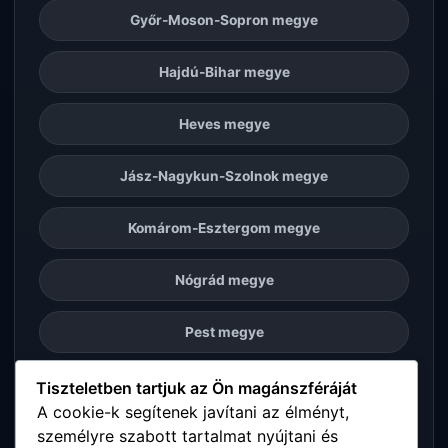
Győr-Moson-Sopron megye
Hajdú-Bihar megye
Heves megye
Jász-Nagykun-Szolnok megye
Komárom-Esztergom megye
Nógrád megye
Pest megye
Somogy megye
Tiszteletben tartjuk az Ön magánszféráját
A cookie-k segítenek javítani az élményt,
személyre szabott tartalmat nyújtani és
Szabolcs-Szatmár-Bereg megye