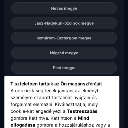
Heves megye
Jász-Nagykun-Szolnok megye
Komárom-Esztergom megye
Nógrád megye
Pest megye
Somogy megye
Tiszteletben tartjuk az Ön magánszféráját
A cookie-k segítenek javítani az élményt,
személyre szabott tartalmat nyújtani és
Szabolcs-Szatmár-Bereg megye
forgalmat elemezni. Kiválaszthatja, mely
cookie-kat engedélyezi a
Testreszabás
Tolna megye
gombra kattintva. Kattintson a
Mind
elfogadása
gombra a hozzájáruláshoz vagy a
Vas megye