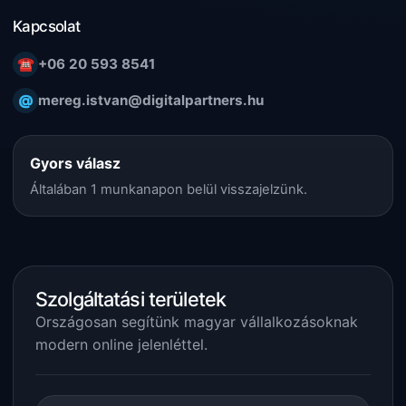
Kapcsolat
☎
+06 20 593 8541
@
mereg.istvan@digitalpartners.hu
Gyors válasz
Általában 1 munkanapon belül visszajelzünk.
Szolgáltatási területek
Országosan segítünk magyar vállalkozásoknak
modern online jelenléttel.