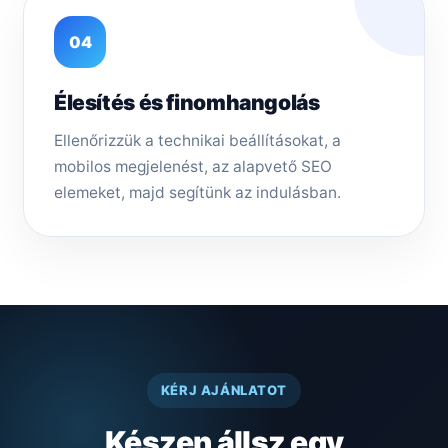
04
Élesítés és finomhangolás
Ellenőrizzük a technikai beállításokat, a
mobilos megjelenést, az alapvető SEO
elemeket, majd segítünk az indulásban.
KÉRJ AJÁNLATOT
Készen állsz egy