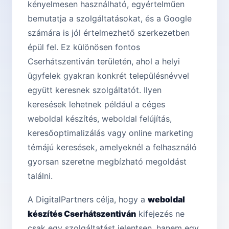
kényelmesen használható, egyértelműen
bemutatja a szolgáltatásokat, és a Google
számára is jól értelmezhető szerkezetben
épül fel. Ez különösen fontos
Cserhátszentiván területén, ahol a helyi
ügyfelek gyakran konkrét településnévvel
együtt keresnek szolgáltatót. Ilyen
keresések lehetnek például a céges
weboldal készítés, weboldal felújítás,
keresőoptimalizálás vagy online marketing
témájú keresések, amelyeknél a felhasználó
gyorsan szeretne megbízható megoldást
találni.
A DigitalPartners célja, hogy a
weboldal
készítés Cserhátszentiván
kifejezés ne
csak egy szolgáltatást jelentsen, hanem egy