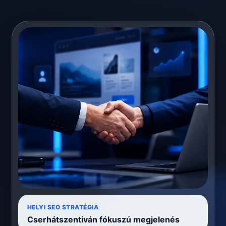
HELYI SEO STRATÉGIA
Cserhátszentiván fókuszú megjelenés