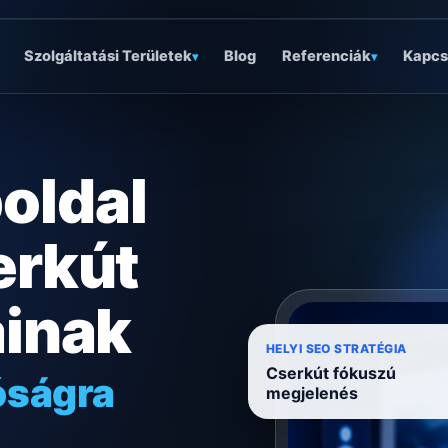
Szolgáltatási Területek
Blog
Referenciák
Kapcs
▾
▾
oldal
erkút
ainak
óságra
HELYI SEO STRATÉGIA
Cserkút fókuszú
ködésre
megjelenés