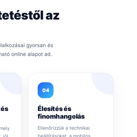
tetéstől az
llalkozásai gyorsan és
ató online alapot ad.
04
tés
Élesítés és
finomhangolás
Ellenőrizzük a technikai
amely
beállításokat, a mobilos
 jól