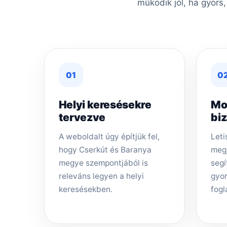
működik jól, ha gyors
01
0
Helyi keresésekre
Mo
tervezve
bi
A weboldalt úgy építjük fel,
Leti
hogy Cserkút és Baranya
megj
megye szempontjából is
segí
releváns legyen a helyi
gyor
keresésekben.
fogl