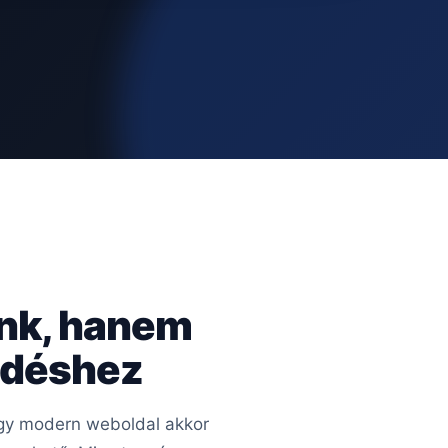
ünk, hanem
kedéshez
 Egy modern weboldal akkor