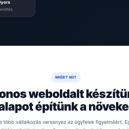
Gyors
etöltés
MIÉRT MI?
onos weboldalt készít
 alapot építünk a növe
re több vállalkozás versenyez az ügyfelek figyelméért.