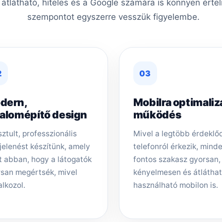
, átlátható, hiteles és a Google számára is könnyen érte
szempontot egyszerre vesszük figyelembe.
2
03
dern,
Mobilra optimaliz
zalomépítő design
működés
sztult, professzionális
Mivel a legtöbb érdeklő
elenést készítünk, amely
telefonról érkezik, mind
t abban, hogy a látogatók
fontos szakasz gyorsan,
san megértsék, mivel
kényelmesen és átlátha
alkozol.
használható mobilon is.