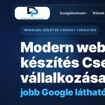
Szolgáltatások
Rólunk
▾
WEBOLDAL KÉSZÍTÉS CSERKÚT TERÜLETÉN
Modern web
készítés Cs
vállalkozás
jobb Google láthat
gyors mobilos mű