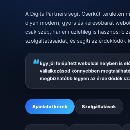
A DigitalPartners segít Cserkút területén
olyan modern, gyors és keresőbarát webol
csak szép, hanem üzletileg is hasznos: biz
szolgáltatásaidat, és segíti az érdeklődők 
“
Egy jól felépített weboldal helyben is el
vállalkozásod könnyebben megtalálható
megbízhatóbb legyen az érdeklődők sz
Ajánlatot kérek
Szolgáltatások