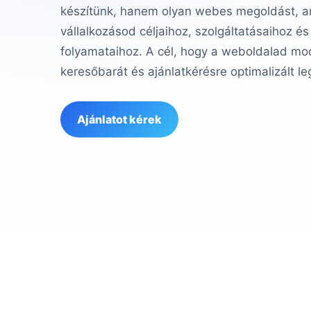
készítünk, hanem olyan webes megoldást, am
vállalkozásod céljaihoz, szolgáltatásaihoz és
folyamataihoz. A cél, hogy a weboldalad mod
keresőbarát és ajánlatkérésre optimalizált le
Ajánlatot kérek