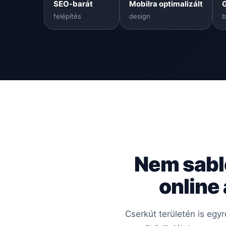
SEO-barát
Mobilra optimalizált
felépítés
design
b
Nem sabl
online
Cserkút területén is egy