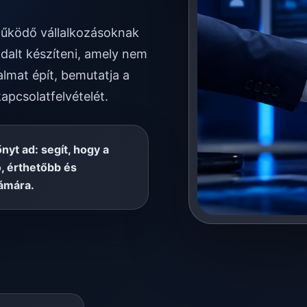
 működő vállalkozásoknak
dalt készíteni, amely nem
almat épít, bemutatja a
kapcsolatfelvételét.
őnyt ad: segít, hogy a
, érthetőbb és
ámára.