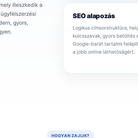
ely illeszkedik a
 ügyfélszerzési
SEO alapozás
ern, gyors,
Logikus címsorstruktúra, hely
gyen.
kulcsszavak, gyors betöltés 
Google-barát tartalmi felépí
a jobb online láthatóságért.
HOGYAN ZAJLIK?