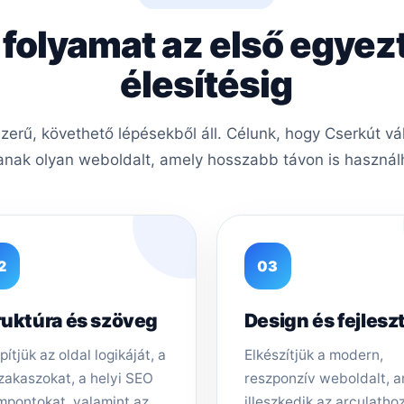
 folyamat az első egyez
élesítésig
erű, követhető lépésekből áll. Célunk, hogy Cserkút vá
nak olyan weboldalt, amely hosszabb távon is használh
2
03
ruktúra és szöveg
Design és fejlesz
pítjük az oldal logikáját, a
Elkészítjük a modern,
zakaszokat, a helyi SEO
reszponzív weboldalt, 
mpontokat, valamint az
illeszkedik az arculathoz,