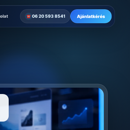
Ajánlatkérés
olat
06 20 593 8541
☎