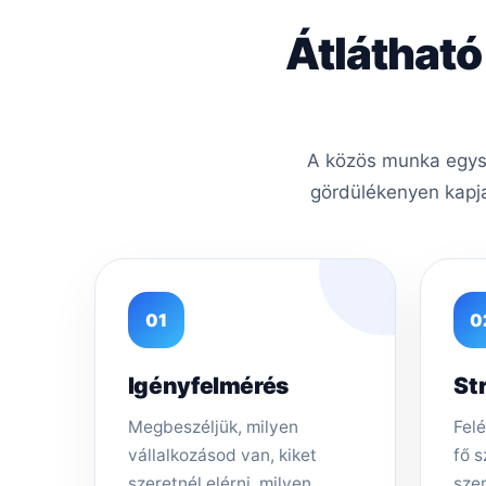
Átlátható
A közös munka egysz
gördülékenyen kapja
01
0
Igényfelmérés
St
Megbeszéljük, milyen
Felé
vállalkozásod van, kiket
fő s
szeretnél elérni, milyen
sze