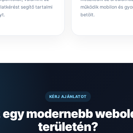
latkérést segítő tartalmi
működik mobilon és gyo
yt.
betölt.
KÉRJ AJÁNLATOT
z egy modernebb webold
területén?