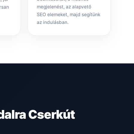
megjelenést, az alapvető
rsan
SEO elemeket, majd segítünk
az indulásban.
alra Cserkút