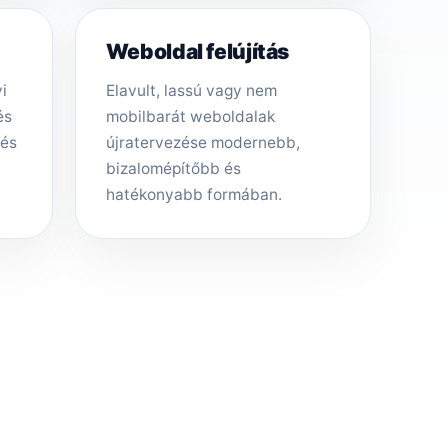
Weboldal felújítás
i
Elavult, lassú vagy nem
és
mobilbarát weboldalak
tés
újratervezése modernebb,
bizalomépítőbb és
hatékonyabb formában.