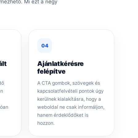
lmezhető. Mi ezt a négy
04
ált
Ajánlatkérésre
felépítve
dő
A CTA gombok, szövegek és
en
kapcsolatfelvételi pontok úgy
kerülnek kialakításra, hogy a
tóan
weboldal ne csak informáljon,
hanem érdeklődőket is
hozzon.