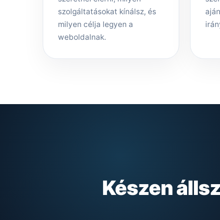
szolgáltatásokat kínálsz, és
aján
milyen célja legyen a
irán
weboldalnak.
Készen álls