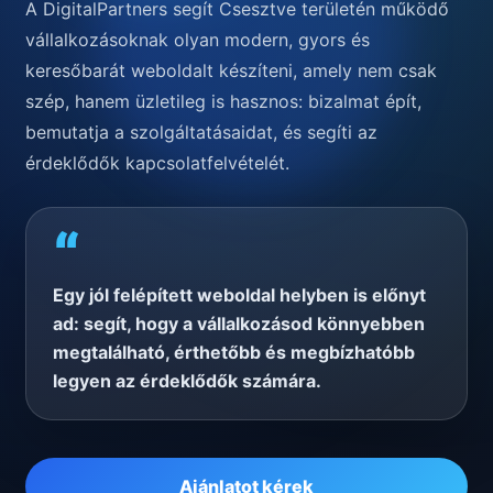
A DigitalPartners segít Csesztve területén működő
vállalkozásoknak olyan modern, gyors és
keresőbarát weboldalt készíteni, amely nem csak
szép, hanem üzletileg is hasznos: bizalmat épít,
bemutatja a szolgáltatásaidat, és segíti az
érdeklődők kapcsolatfelvételét.
“
Egy jól felépített weboldal helyben is előnyt
ad: segít, hogy a vállalkozásod könnyebben
megtalálható, érthetőbb és megbízhatóbb
legyen az érdeklődők számára.
Ajánlatot kérek