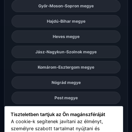
Győr-Moson-Sopron megye
Hajdú-Bihar megye
Heves megye
Jász-Nagykun-Szolnok megye
Komárom-Esztergom megye
Nógrád megye
Pest megye
Somogy megye
Tiszteletben tartjuk az Ön magánszféráját
A cookie-k segítenek javítani az élményt,
személyre szabott tartalmat nyújtani és
Szabolcs-Szatmár-Bereg megye