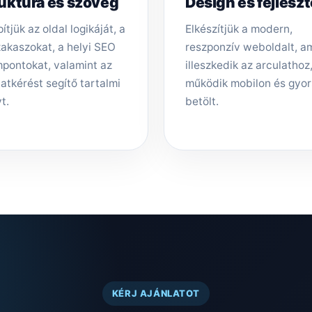
uktúra és szöveg
Design és fejlesz
ítjük az oldal logikáját, a
Elkészítjük a modern,
zakaszokat, a helyi SEO
reszponzív weboldalt, a
pontokat, valamint az
illeszkedik az arculathoz,
latkérést segítő tartalmi
működik mobilon és gyo
t.
betölt.
KÉRJ AJÁNLATOT