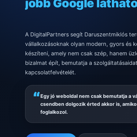
gyors mobilos műk
A DigitalPartners segít Daruszentmiklós t
vállalkozásoknak olyan modern, gyors és k
készíteni, amely nem csak szép, hanem üzle
bizalmat épít, bemutatja a szolgáltatásaidat
kapcsolatfelvételét.
“
Egy jó weboldal nem csak bemutatja a v
csendben dolgozik érted akkor is, amik
foglalkozol.