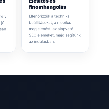
tés
Élesítés és
finomhangolás
Ellenőrizzük a technikai
mely
beállításokat, a mobilos
 jól
megjelenést, az alapvető
rsan
SEO elemeket, majd segítünk
az indulásban.