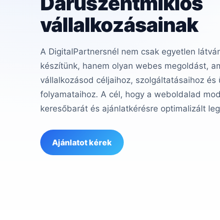
Daruszentmiklós
vállalkozásainak
A DigitalPartnersnél nem csak egyetlen látvá
készítünk, hanem olyan webes megoldást, ame
vállalkozásod céljaihoz, szolgáltatásaihoz és
folyamataihoz. A cél, hogy a weboldalad mod
keresőbarát és ajánlatkérésre optimalizált le
Ajánlatot kérek