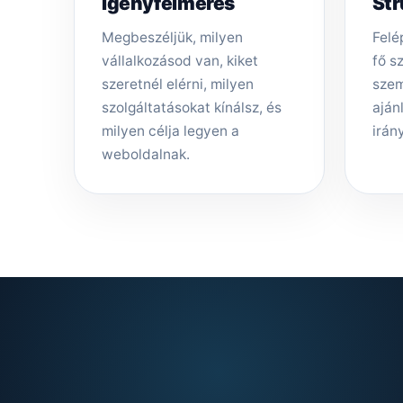
Igényfelmérés
Str
Megbeszéljük, milyen
Felép
vállalkozásod van, kiket
fő s
szeretnél elérni, milyen
szem
szolgáltatásokat kínálsz, és
aján
milyen célja legyen a
irány
weboldalnak.