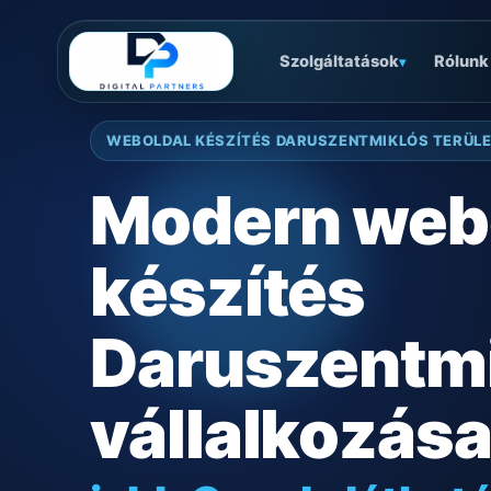
Szolgáltatások
Rólunk
▾
WEBOLDAL KÉSZÍTÉS DARUSZENTMIKLÓS TERÜL
Modern web
készítés
Daruszentm
vállalkozás
jobb Google láthat