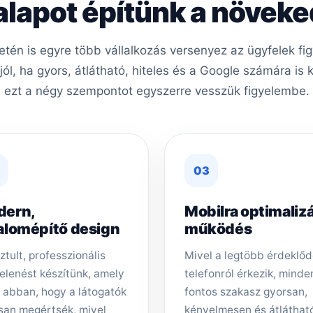
 alapot építünk a növek
etén is egyre több vállalkozás versenyez az ügyfelek f
ól, ha gyors, átlátható, hiteles és a Google számára is
ezt a négy szempontot egyszerre vesszük figyelembe.
03
dern,
Mobilra optimalizá
alomépítő design
működés
ztult, professzionális
Mivel a legtöbb érdeklő
elenést készítünk, amely
telefonról érkezik, minde
t abban, hogy a látogatók
fontos szakasz gyorsan,
san megértsék, mivel
kényelmesen és átláthat