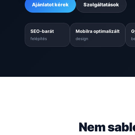
Ajánlatot kérek
Szolgáltatások
SEO-barát
Mobilra optimalizált
G
felépítés
design
be
Nem sabl