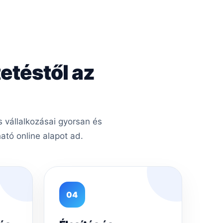
etéstől az
 vállalkozásai gyorsan és
tó online alapot ad.
04