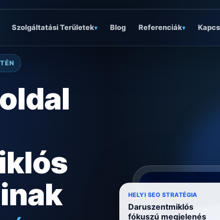
Szolgáltatási Területek
Blog
Referenciák
Kapcs
▾
▾
ETÉN
oldal
iklós
ainak
óságra
HELYI SEO STRATÉGIA
Daruszentmiklós
fókuszú megjelenés