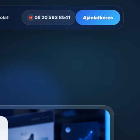
Ajánlatkérés
olat
06 20 593 8541
☎