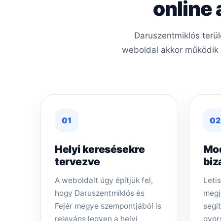
online
Daruszentmiklós terül
weboldal akkor működik j
01
02
Helyi keresésekre
Mo
tervezve
biz
A weboldalt úgy építjük fel,
Letis
hogy Daruszentmiklós és
megj
Fejér megye szempontjából is
segí
releváns legyen a helyi
gyor