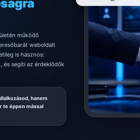
ödésre
erületén működő
eresőbarát weboldalt
tileg is hasznos:
, és segíti az érdeklődők
állalkozásod, hanem
or te éppen mással