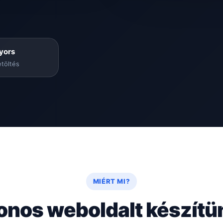
yors
töltés
MIÉRT MI?
onos weboldalt készítü