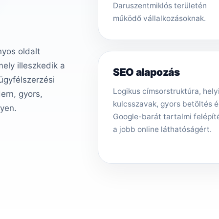
Daruszentmiklós területén
működő vállalkozásoknak.
nyos oldalt
ly illeszkedik a
SEO alapozás
 ügyfélszerzési
Logikus címsorstruktúra, hely
ern, gyors,
kulcsszavak, gyors betöltés é
gyen.
Google-barát tartalmi felépít
a jobb online láthatóságért.