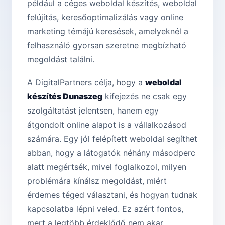
például a céges weboldal készítés, weboldal
felújítás, keresőoptimalizálás vagy online
marketing témájú keresések, amelyeknél a
felhasználó gyorsan szeretne megbízható
megoldást találni.
A DigitalPartners célja, hogy a
weboldal
készítés Dunaszeg
kifejezés ne csak egy
szolgáltatást jelentsen, hanem egy
átgondolt online alapot is a vállalkozásod
számára. Egy jól felépített weboldal segíthet
abban, hogy a látogatók néhány másodperc
alatt megértsék, mivel foglalkozol, milyen
problémára kínálsz megoldást, miért
érdemes téged választani, és hogyan tudnak
kapcsolatba lépni veled. Ez azért fontos,
mert a legtöbb érdeklődő nem akar