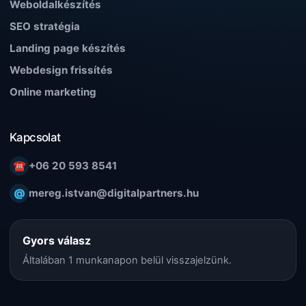
Weboldalkészítés
SEO stratégia
Landing page készítés
Webdesign frissítés
Online marketing
Kapcsolat
☎
+06 20 593 8541
@
mereg.istvan@digitalpartners.hu
Gyors válasz
Általában 1 munkanapon belül visszajelzünk.