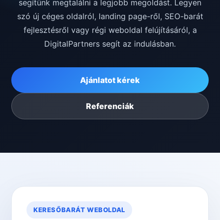
segítünk megtalálni a legjobb megoldást. Legyen
szó új céges oldalról, landing page-ről, SEO-barát
fejlesztésről vagy régi weboldal felújításáról, a
DigitalPartners segít az indulásban.
Ajánlatot kérek
Referenciák
KERESŐBARÁT WEBOLDAL