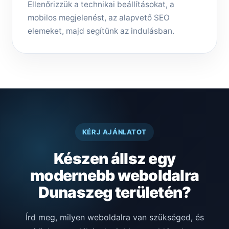
Ellenőrizzük a technikai beállításokat, a
mobilos megjelenést, az alapvető SEO
elemeket, majd segítünk az indulásban.
KÉRJ AJÁNLATOT
Készen állsz egy
modernebb weboldalra
Dunaszeg területén?
Írd meg, milyen weboldalra van szükséged, és