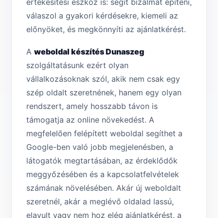
értékesítési eszköz is: segít bizalmat építeni,
válaszol a gyakori kérdésekre, kiemeli az
előnyöket, és megkönnyíti az ajánlatkérést.
A
weboldal készítés Dunaszeg
szolgáltatásunk ezért olyan
vállalkozásoknak szól, akik nem csak egy
szép oldalt szeretnének, hanem egy olyan
rendszert, amely hosszabb távon is
támogatja az online növekedést. A
megfelelően felépített weboldal segíthet a
Google-ben való jobb megjelenésben, a
látogatók megtartásában, az érdeklődők
meggyőzésében és a kapcsolatfelvételek
számának növelésében. Akár új weboldalt
szeretnél, akár a meglévő oldalad lassú,
elavult vagy nem hoz elég ajánlatkérést, a