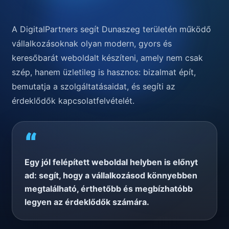
A DigitalPartners segít Dunaszeg területén működő
vállalkozásoknak olyan modern, gyors és
keresőbarát weboldalt készíteni, amely nem csak
szép, hanem üzletileg is hasznos: bizalmat épít,
bemutatja a szolgáltatásaidat, és segíti az
érdeklődők kapcsolatfelvételét.
“
Egy jól felépített weboldal helyben is előnyt
ad: segít, hogy a vállalkozásod könnyebben
megtalálható, érthetőbb és megbízhatóbb
legyen az érdeklődők számára.