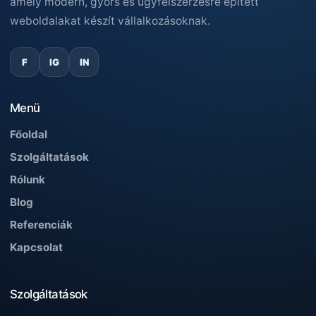
amely modern, gyors és ügyfélszerzésre épített
weboldalakat készít vállalkozásoknak.
F
IG
IN
Menü
Főoldal
Szolgáltatások
Rólunk
Blog
Referenciák
Kapcsolat
Szolgáltatások