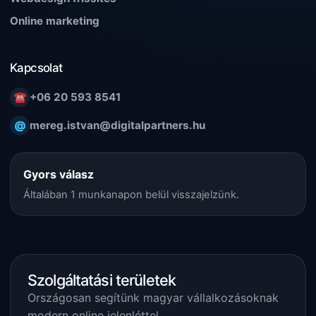
Online marketing
Kapcsolat
☎
+06 20 593 8541
@
mereg.istvan@digitalpartners.hu
Gyors válasz
Általában 1 munkanapon belül visszajelzünk.
Szolgáltatási területek
Országosan segítünk magyar vállalkozásoknak
modern online jelenléttel.