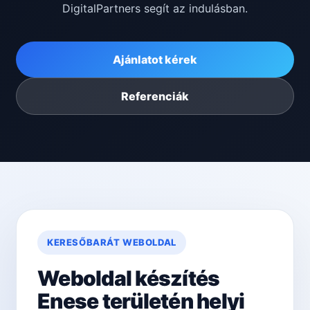
DigitalPartners segít az indulásban.
Ajánlatot kérek
Referenciák
KERESŐBARÁT WEBOLDAL
Weboldal készítés
Enese területén helyi