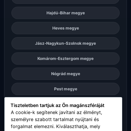
Hajdú-Bihar megye
Heves megye
Jász-Nagykun-Szolnok megye
Komárom-Esztergom megye
Nógrád megye
Pest megye
Somogy megye
Tiszteletben tartjuk az Ön magánszféráját
A cookie-k segítenek javítani az élményt,
személyre szabott tartalmat nyújtani és
Szabolcs-Szatmár-Bereg megye
forgalmat elemezni. Kiválaszthatja, mely