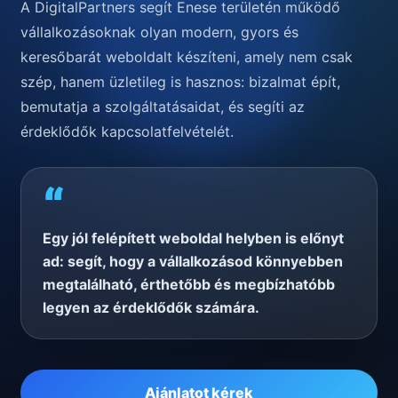
A DigitalPartners segít Enese területén működő
vállalkozásoknak olyan modern, gyors és
keresőbarát weboldalt készíteni, amely nem csak
szép, hanem üzletileg is hasznos: bizalmat épít,
bemutatja a szolgáltatásaidat, és segíti az
érdeklődők kapcsolatfelvételét.
“
Egy jól felépített weboldal helyben is előnyt
ad: segít, hogy a vállalkozásod könnyebben
megtalálható, érthetőbb és megbízhatóbb
legyen az érdeklődők számára.
Ajánlatot kérek