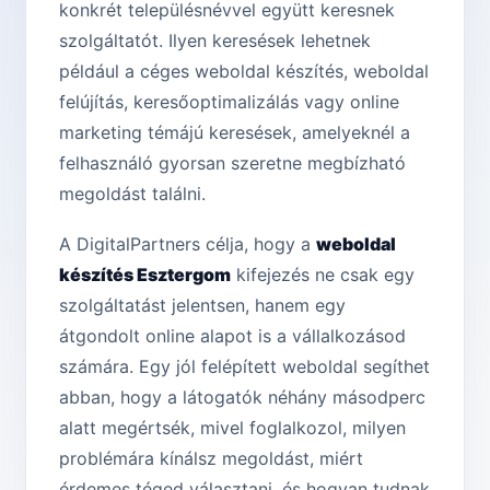
konkrét településnévvel együtt keresnek
szolgáltatót. Ilyen keresések lehetnek
például a céges weboldal készítés, weboldal
felújítás, keresőoptimalizálás vagy online
marketing témájú keresések, amelyeknél a
felhasználó gyorsan szeretne megbízható
megoldást találni.
A DigitalPartners célja, hogy a
weboldal
készítés Esztergom
kifejezés ne csak egy
szolgáltatást jelentsen, hanem egy
átgondolt online alapot is a vállalkozásod
számára. Egy jól felépített weboldal segíthet
abban, hogy a látogatók néhány másodperc
alatt megértsék, mivel foglalkozol, milyen
problémára kínálsz megoldást, miért
érdemes téged választani, és hogyan tudnak