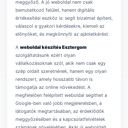
meggyőző. A jó weboldal nem csak
bemutatkozó felület, hanem digitális
értékesítési eszköz is: segít bizalmat építeni,
válaszol a gyakori kérdésekre, kiemeli az
előnyöket, és megkönnyíti az ajánlatkérést.
A
weboldal készítés Esztergom
szolgáltatásunk ezért olyan
vállalkozásoknak szól, akik nem csak egy
szép oldalt szeretnének, hanem egy olyan
rendszert, amely hosszabb távon is
támogatja az online növekedést. A
megfelelően felépített weboldal segíthet a
Google-ben való jobb megjelenésben, a
látogatók megtartásában, az érdeklődők
meggyőzésében és a kapcsolatfelvételek
számának növelésében. Akár új weboldalt