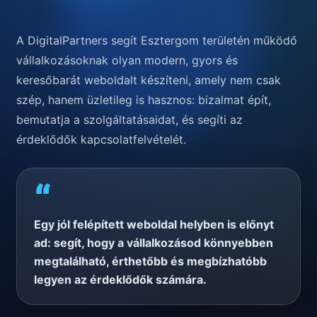
A DigitalPartners segít Esztergom területén működő
vállalkozásoknak olyan modern, gyors és
keresőbarát weboldalt készíteni, amely nem csak
szép, hanem üzletileg is hasznos: bizalmat épít,
bemutatja a szolgáltatásaidat, és segíti az
érdeklődők kapcsolatfelvételét.
“
Egy jól felépített weboldal helyben is előnyt
ad: segít, hogy a vállalkozásod könnyebben
megtalálható, érthetőbb és megbízhatóbb
legyen az érdeklődők számára.