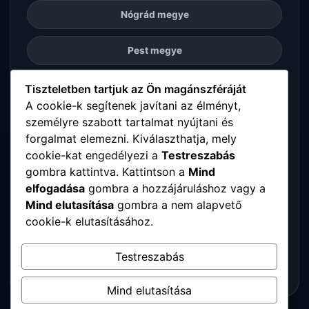
Nógrád megye
Pest megye
Somogy megye
Tiszteletben tartjuk az Ön magánszféráját
A cookie-k segítenek javítani az élményt,
személyre szabott tartalmat nyújtani és
Szabolcs-Szatmár-Bereg megye
forgalmat elemezni. Kiválaszthatja, mely
cookie-kat engedélyezi a
Testreszabás
Tolna megye
gombra kattintva. Kattintson a
Mind
elfogadása
gombra a hozzájáruláshoz vagy a
Vas megye
Mind elutasítása
gombra a nem alapvető
cookie-k elutasításához.
Veszprém megye
Testreszabás
Zala megye
Mind elutasítása