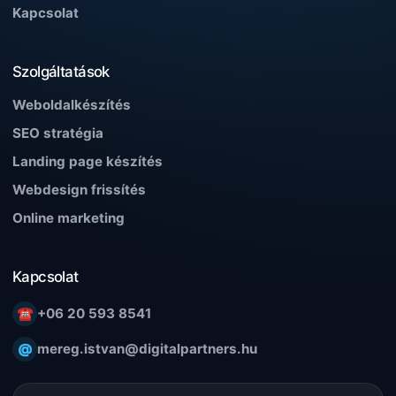
Kapcsolat
Szolgáltatások
Weboldalkészítés
SEO stratégia
Landing page készítés
Webdesign frissítés
Online marketing
Kapcsolat
☎
+06 20 593 8541
@
mereg.istvan@digitalpartners.hu