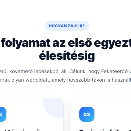
HOGYAN ZAJLIK?
 folyamat az első egyez
élesítésig
ű, követhető lépésekből áll. Célunk, hogy Feketeerdő v
nak olyan weboldalt, amely hosszabb távon is használh
2
03