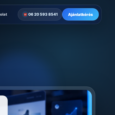
Ajánlatkérés
olat
06 20 593 8541
☎