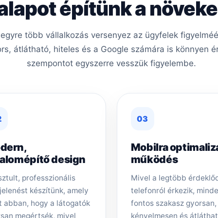
 alapot építünk a növe
s egyre több vállalkozás versenyez az ügyfelek figyelm
ors, átlátható, hiteles és a Google számára is könnyen é
szempontot egyszerre vesszük figyelembe.
2
03
dern,
Mobilra optimaliz
zalomépítő design
működés
sztult, professzionális
Mivel a legtöbb érdeklő
elenést készítünk, amely
telefonról érkezik, mind
t abban, hogy a látogatók
fontos szakasz gyorsan,
san megértsék, mivel
kényelmesen és átlátha