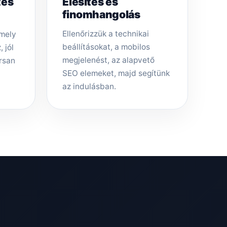
tés
Élesítés és
finomhangolás
Ellenőrizzük a technikai
amely
beállításokat, a mobilos
 jól
megjelenést, az alapvető
rsan
SEO elemeket, majd segítünk
az indulásban.