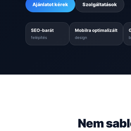
Ajánlatot kérek
Szolgáltatások
SEO-barát
Mobilra optimalizált
felépítés
design
b
Nem sabl