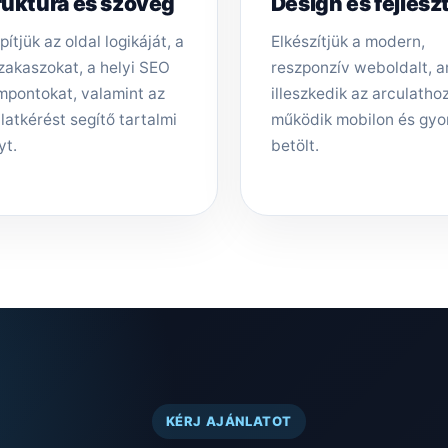
ruktúra és szöveg
Design és fejlesz
pítjük az oldal logikáját, a
Elkészítjük a modern,
zakaszokat, a helyi SEO
reszponzív weboldalt, 
mpontokat, valamint az
illeszkedik az arculathoz,
latkérést segítő tartalmi
működik mobilon és gyo
yt.
betölt.
KÉRJ AJÁNLATOT