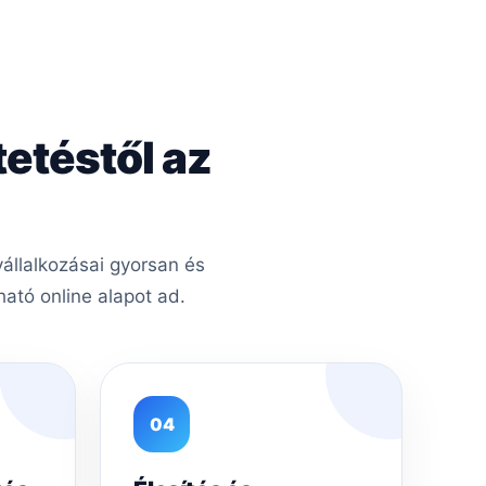
tetéstől az
állalkozásai gyorsan és
ató online alapot ad.
04