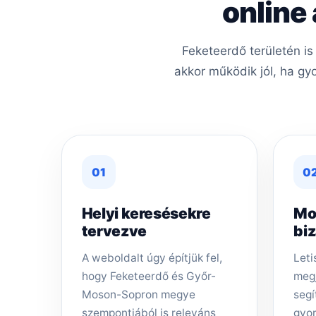
online
Feketeerdő területén i
akkor működik jól, ha gy
01
0
Helyi keresésekre
Mo
tervezve
bi
A weboldalt úgy építjük fel,
Leti
hogy Feketeerdő és Győr-
megj
Moson-Sopron megye
segí
szempontjából is releváns
gyor