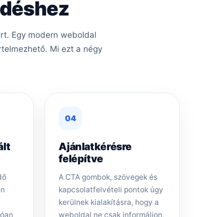
kedéshez
éért. Egy modern weboldal
rtelmezhető. Mi ezt a négy
04
ált
Ajánlatkérésre
felépítve
dő
A CTA gombok, szövegek és
en
kapcsolatfelvételi pontok úgy
kerülnek kialakításra, hogy a
tóan
weboldal ne csak informáljon,