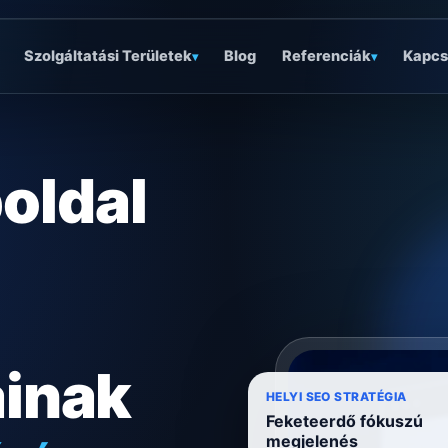
Szolgáltatási Területek
Blog
Referenciák
Kapcs
▾
▾
oldal
ainak
HELYI SEO STRATÉGIA
Feketeerdő fókuszú
megjelenés