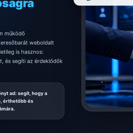
ködésre
tén működő
keresőbarát weboldalt
etileg is hasznos:
t, és segíti az érdeklődők
őnyt ad: segít, hogy a
, érthetőbb és
ámára.