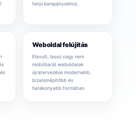
ő
helyi kampányokhoz.
Weboldal felújítás
i
Elavult, lassú vagy nem
és
mobilbarát weboldalak
tés
újratervezése modernebb,
bizalomépítőbb és
hatékonyabb formában.