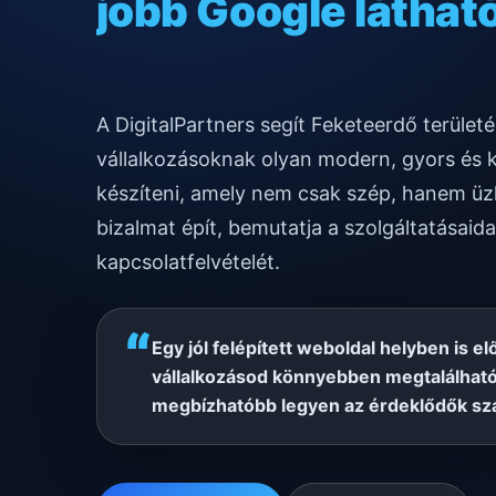
gyors mobilos mű
A DigitalPartners segít Feketeerdő terüle
vállalkozásoknak olyan modern, gyors és 
készíteni, amely nem csak szép, hanem üzl
bizalmat épít, bemutatja a szolgáltatásaida
kapcsolatfelvételét.
“
Egy jól felépített weboldal helyben is el
vállalkozásod könnyebben megtalálható
megbízhatóbb legyen az érdeklődők sz