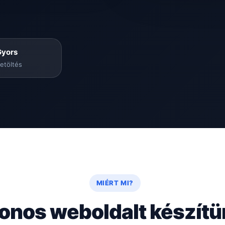
Gyors
etöltés
MIÉRT MI?
onos weboldalt készít