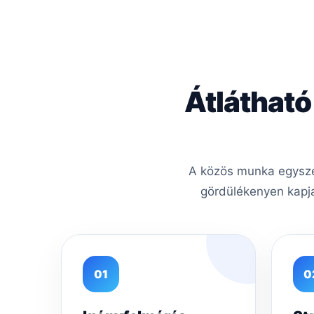
Átlátható
A közös munka egyszer
gördülékenyen kapja
01
0