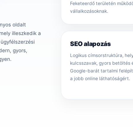
Feketeerdő területén működ
vállalkozásoknak.
nyos oldalt
ely illeszkedik a
 ügyfélszerzési
SEO alapozás
ern, gyors,
Logikus címsorstruktúra, hely
gyen.
kulcsszavak, gyors betöltés 
Google-barát tartalmi felépí
a jobb online láthatóságért.