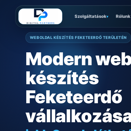
Szolgáltatások
Rólunk
▾
WEBOLDAL KÉSZÍTÉS FEKETEERDŐ TERÜLETÉN
Modern web
készítés
Feketeerdő
vállalkozás