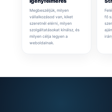
Igényfelmérés
St
Megbeszéljük, milyen
Felé
vállalkozásod van, kiket
fő s
szeretnél elérni, milyen
sze
szolgáltatásokat kínálsz, és
aján
milyen célja legyen a
irán
weboldalnak.