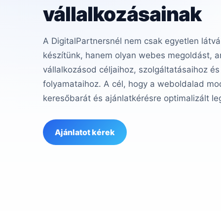
vállalkozásainak
A DigitalPartnersnél nem csak egyetlen látvá
készítünk, hanem olyan webes megoldást, am
vállalkozásod céljaihoz, szolgáltatásaihoz és
folyamataihoz. A cél, hogy a weboldalad mod
keresőbarát és ajánlatkérésre optimalizált le
Ajánlatot kérek