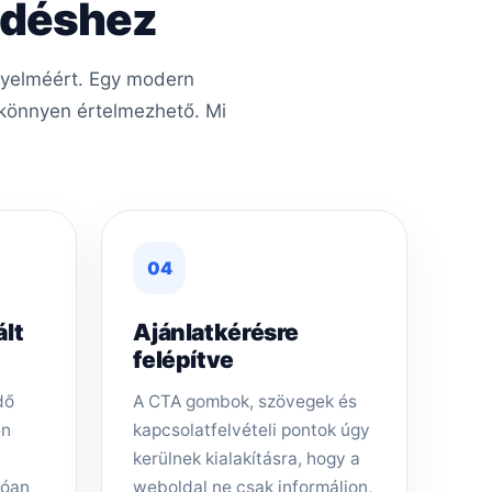
kedéshez
igyelméért. Egy modern
s könnyen értelmezhető. Mi
04
ált
Ajánlatkérésre
felépítve
dő
A CTA gombok, szövegek és
en
kapcsolatfelvételi pontok úgy
kerülnek kialakításra, hogy a
tóan
weboldal ne csak informáljon,