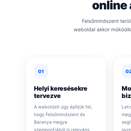
online
Felsőmindszent terül
weboldal akkor működik j
01
0
Helyi keresésekre
Mo
tervezve
bi
A weboldalt úgy építjük fel,
Leti
hogy Felsőmindszent és
megj
Baranya megye
segí
szempontjából is releváns
gyor