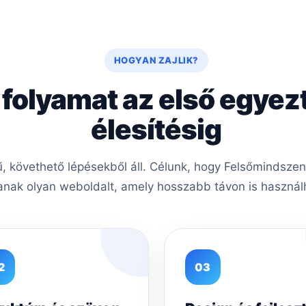
HOGYAN ZAJLIK?
 folyamat az első egyez
élesítésig
 követhető lépésekből áll. Célunk, hogy Felsőmindszent
nak olyan weboldalt, amely hosszabb távon is használh
2
03