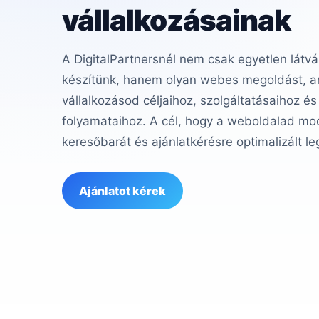
vállalkozásainak
A DigitalPartnersnél nem csak egyetlen látvá
készítünk, hanem olyan webes megoldást, am
vállalkozásod céljaihoz, szolgáltatásaihoz és
folyamataihoz. A cél, hogy a weboldalad mod
keresőbarát és ajánlatkérésre optimalizált le
Ajánlatot kérek