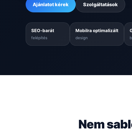
Ajánlatot kérek
Szolgáltatások
SEO-barát
Mobilra optimalizált
felépítés
design
b
Nem sabl