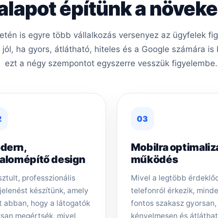
 alapot építünk a növe
etén is egyre több vállalkozás versenyez az ügyfelek f
ól, ha gyors, átlátható, hiteles és a Google számára i
ezt a négy szempontot egyszerre vesszük figyelembe.
2
03
dern,
Mobilra optimaliz
zalomépítő design
működés
sztult, professzionális
Mivel a legtöbb érdeklő
elenést készítünk, amely
telefonról érkezik, mind
t abban, hogy a látogatók
fontos szakasz gyorsan,
san megértsék, mivel
kényelmesen és átlátha