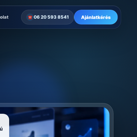
Ajánlatkérés
olat
06 20 593 8541
☎
ú