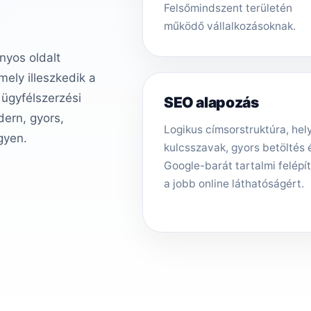
Felsőmindszent területén
működő vállalkozásoknak.
nyos oldalt
ely illeszkedik a
 ügyfélszerzési
SEO alapozás
ern, gyors,
Logikus címsorstruktúra, hely
gyen.
kulcsszavak, gyors betöltés 
Google-barát tartalmi felépí
a jobb online láthatóságért.