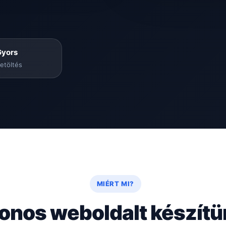
Gyors
etöltés
MIÉRT MI?
onos weboldalt készít