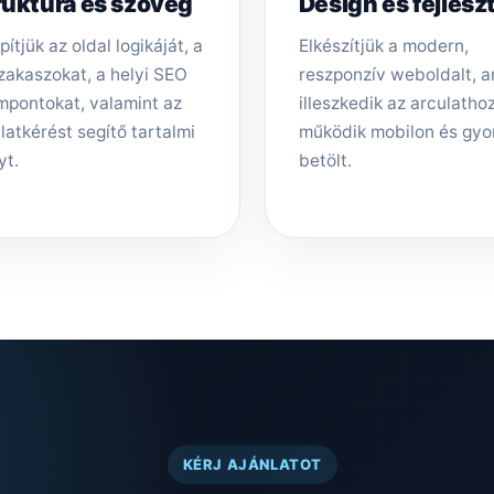
ruktúra és szöveg
Design és fejlesz
pítjük az oldal logikáját, a
Elkészítjük a modern,
zakaszokat, a helyi SEO
reszponzív weboldalt, 
mpontokat, valamint az
illeszkedik az arculathoz,
latkérést segítő tartalmi
működik mobilon és gyo
yt.
betölt.
KÉRJ AJÁNLATOT