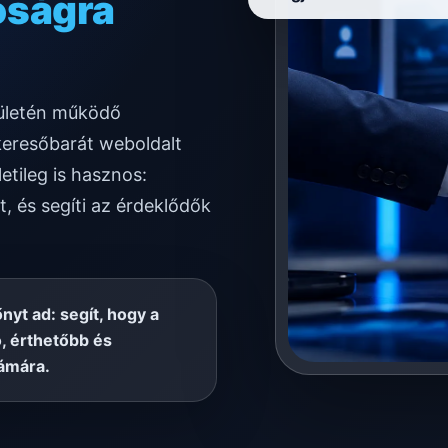
ködésre
rületén működő
keresőbarát weboldalt
etileg is hasznos:
t, és segíti az érdeklődők
őnyt ad: segít, hogy a
, érthetőbb és
ámára.