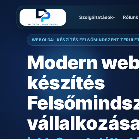
Szolgáltatások
Rólunk
▾
WEBOLDAL KÉSZÍTÉS FELSŐMINDSZENT TERÜLE
Modern web
készítés
Felsőminds
vállalkozás
jobb Google láthat