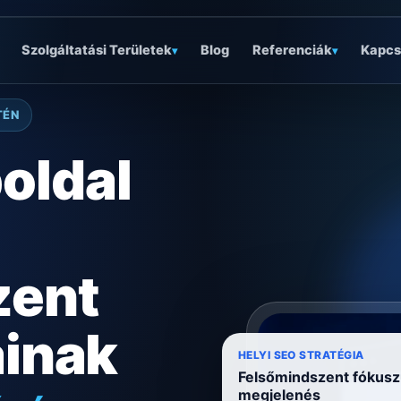
Szolgáltatási Területek
Blog
Referenciák
Kapcs
▾
▾
TÉN
oldal
zent
ainak
HELYI SEO STRATÉGIA
óságra
Felsőmindszent fókusz
megjelenés