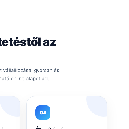
tetéstől az
 vállalkozásai gyorsan és
ató online alapot ad.
04