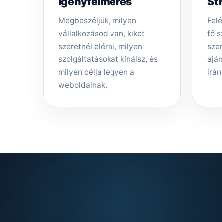
Igényfelmérés
St
Megbeszéljük, milyen
Felé
vállalkozásod van, kiket
fő s
szeretnél elérni, milyen
sze
szolgáltatásokat kínálsz, és
aján
milyen célja legyen a
irán
weboldalnak.