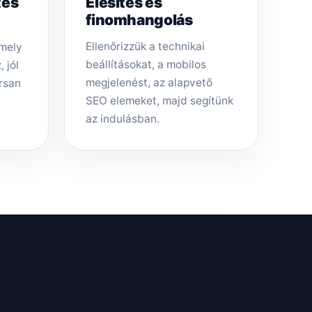
tés
Élesítés és
finomhangolás
Ellenőrizzük a technikai
amely
beállításokat, a mobilos
 jól
megjelenést, az alapvető
rsan
SEO elemeket, majd segítünk
az indulásban.