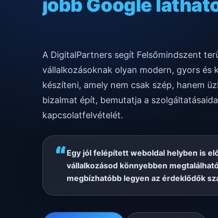
gyors mobilos mű
A DigitalPartners segít Felsőmindszent te
vállalkozásoknak olyan modern, gyors és 
készíteni, amely nem csak szép, hanem üzl
bizalmat épít, bemutatja a szolgáltatásaida
kapcsolatfelvételét.
“
Egy jól felépített weboldal helyben is el
vállalkozásod könnyebben megtalálható
megbízhatóbb legyen az érdeklődők sz