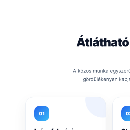
Átlátható
A közös munka egyszerű,
gördülékenyen kapja
01
0