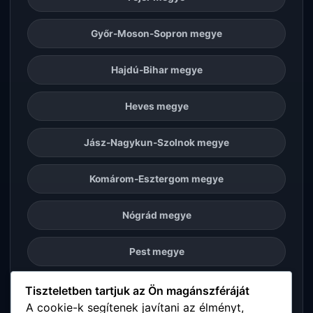
Győr-Moson-Sopron megye
Hajdú-Bihar megye
Heves megye
Jász-Nagykun-Szolnok megye
Komárom-Esztergom megye
Nógrád megye
Pest megye
Somogy megye
Tiszteletben tartjuk az Ön magánszféráját
A cookie-k segítenek javítani az élményt,