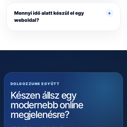
Mennyi idő alatt készül el egy
weboldal?
DOLGOZZUNK EGYÜTT
Készen állsz egy
modernebb online
megjelenésre?