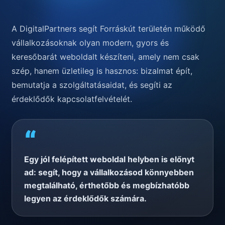
A DigitalPartners segít Forráskút területén működő
vállalkozásoknak olyan modern, gyors és
keresőbarát weboldalt készíteni, amely nem csak
szép, hanem üzletileg is hasznos: bizalmat épít,
bemutatja a szolgáltatásaidat, és segíti az
érdeklődők kapcsolatfelvételét.
“
Egy jól felépített weboldal helyben is előnyt
ad: segít, hogy a vállalkozásod könnyebben
megtalálható, érthetőbb és megbízhatóbb
legyen az érdeklődők számára.