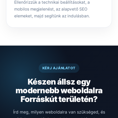
Ellenőrizzük a technikai beállításokat, a
mobilos megjelenést, az alapvető SEO
elemeket, majd segítünk az indulásban.
KÉRJ AJÁNLATOT
Készen állsz egy
modernebb weboldalra
Forráskút területén?
Írd meg, milyen weboldalra van szükséged, és