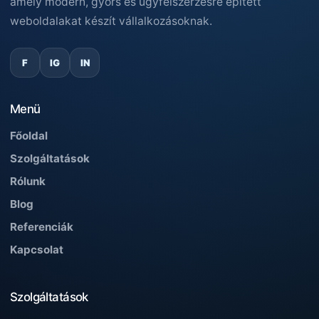
amely modern, gyors és ügyfélszerzésre épített
weboldalakat készít vállalkozásoknak.
F
IG
IN
Menü
Főoldal
Szolgáltatások
Rólunk
Blog
Referenciák
Kapcsolat
Szolgáltatások