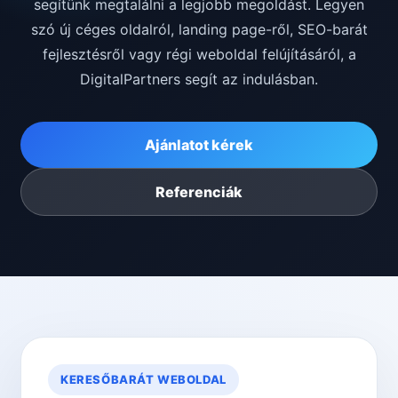
segítünk megtalálni a legjobb megoldást. Legyen
szó új céges oldalról, landing page-ről, SEO-barát
fejlesztésről vagy régi weboldal felújításáról, a
DigitalPartners segít az indulásban.
Ajánlatot kérek
Referenciák
KERESŐBARÁT WEBOLDAL