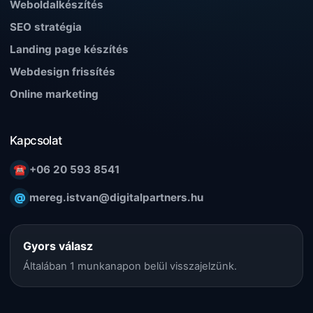
Weboldalkészítés
SEO stratégia
Landing page készítés
Webdesign frissítés
Online marketing
Kapcsolat
☎
+06 20 593 8541
@
mereg.istvan@digitalpartners.hu
Gyors válasz
Általában 1 munkanapon belül visszajelzünk.