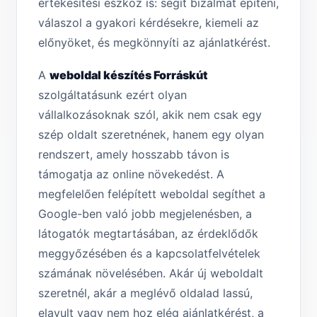
értékesítési eszköz is: segít bizalmat építeni,
válaszol a gyakori kérdésekre, kiemeli az
előnyöket, és megkönnyíti az ajánlatkérést.
A
weboldal készítés Forráskút
szolgáltatásunk ezért olyan
vállalkozásoknak szól, akik nem csak egy
szép oldalt szeretnének, hanem egy olyan
rendszert, amely hosszabb távon is
támogatja az online növekedést. A
megfelelően felépített weboldal segíthet a
Google-ben való jobb megjelenésben, a
látogatók megtartásában, az érdeklődők
meggyőzésében és a kapcsolatfelvételek
számának növelésében. Akár új weboldalt
szeretnél, akár a meglévő oldalad lassú,
elavult vagy nem hoz elég ajánlatkérést, a