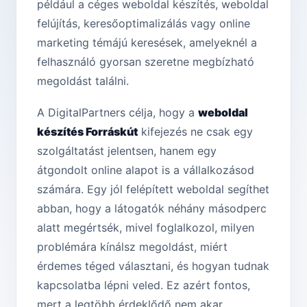
például a céges weboldal készítés, weboldal
felújítás, keresőoptimalizálás vagy online
marketing témájú keresések, amelyeknél a
felhasználó gyorsan szeretne megbízható
megoldást találni.
A DigitalPartners célja, hogy a
weboldal
készítés Forráskút
kifejezés ne csak egy
szolgáltatást jelentsen, hanem egy
átgondolt online alapot is a vállalkozásod
számára. Egy jól felépített weboldal segíthet
abban, hogy a látogatók néhány másodperc
alatt megértsék, mivel foglalkozol, milyen
problémára kínálsz megoldást, miért
érdemes téged választani, és hogyan tudnak
kapcsolatba lépni veled. Ez azért fontos,
mert a legtöbb érdeklődő nem akar