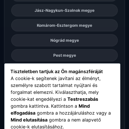
Jász-Nagykun-Szolnok megye
Komárom-Esztergom megye
Nógrád megye
Pest megye
Somogy megye
Tiszteletben tartjuk az Ön magánszféráját
A cookie-k segítenek javítani az élményt,
személyre szabott tartalmat nyújtani és
Szabolcs-Szatmár-Bereg megye
forgalmat elemezni. Kiválaszthatja, mely
cookie-kat engedélyezi a
Testreszabás
Tolna megye
gombra kattintva. Kattintson a
Mind
elfogadása
gombra a hozzájáruláshoz vagy a
Vas megye
Mind elutasítása
gombra a nem alapvető
cookie-k elutasításához.