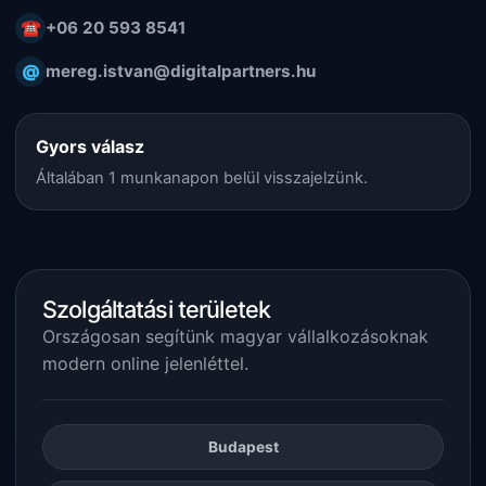
☎
+06 20 593 8541
@
mereg.istvan@digitalpartners.hu
Gyors válasz
Általában 1 munkanapon belül visszajelzünk.
Szolgáltatási területek
Országosan segítünk magyar vállalkozásoknak
modern online jelenléttel.
Budapest