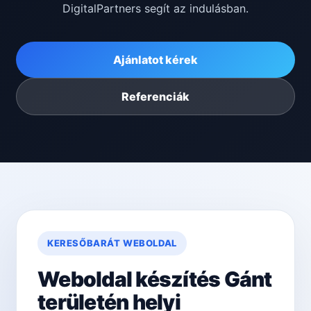
DigitalPartners segít az indulásban.
Ajánlatot kérek
Referenciák
KERESŐBARÁT WEBOLDAL
Weboldal készítés Gánt
területén helyi