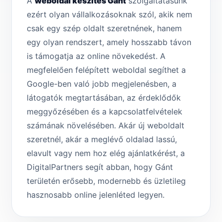
A
weboldal készítés Gánt
szolgáltatásunk
ezért olyan vállalkozásoknak szól, akik nem
csak egy szép oldalt szeretnének, hanem
egy olyan rendszert, amely hosszabb távon
is támogatja az online növekedést. A
megfelelően felépített weboldal segíthet a
Google-ben való jobb megjelenésben, a
látogatók megtartásában, az érdeklődők
meggyőzésében és a kapcsolatfelvételek
számának növelésében. Akár új weboldalt
szeretnél, akár a meglévő oldalad lassú,
elavult vagy nem hoz elég ajánlatkérést, a
DigitalPartners segít abban, hogy Gánt
területén erősebb, modernebb és üzletileg
hasznosabb online jelenléted legyen.