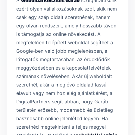
A
weboldal készítés Garáb
szolgáltatásunk
ezért olyan vállalkozásoknak szól, akik nem
csak egy szép oldalt szeretnének, hanem
egy olyan rendszert, amely hosszabb távon
is támogatja az online növekedést. A
megfelelően felépített weboldal segíthet a
Google-ben való jobb megjelenésben, a
látogatók megtartásában, az érdeklődők
meggyőzésében és a kapcsolatfelvételek
számának növelésében. Akár új weboldalt
szeretnél, akár a meglévő oldalad lassú,
elavult vagy nem hoz elég ajánlatkérést, a
DigitalPartners segít abban, hogy Garáb
területén erősebb, modernebb és üzletileg
hasznosabb online jelenléted legyen. Ha
szeretnéd megtekinteni a teljes megyei