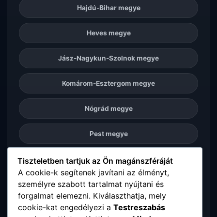
Hajdú-Bihar megye
Heves megye
Jász-Nagykun-Szolnok megye
Komárom-Esztergom megye
Nógrád megye
Pest megye
Somogy megye
Tiszteletben tartjuk az Ön magánszféráját
A cookie-k segítenek javítani az élményt,
személyre szabott tartalmat nyújtani és
Szabolcs-Szatmár-Bereg megye
forgalmat elemezni. Kiválaszthatja, mely
cookie-kat engedélyezi a
Testreszabás
Tolna megye