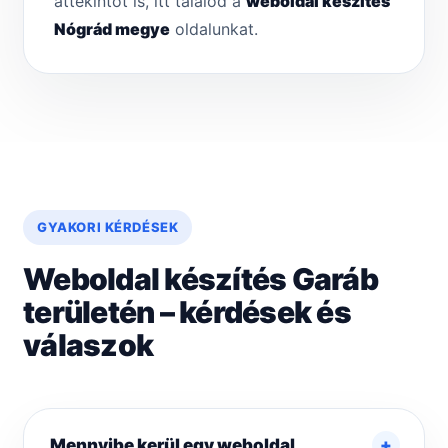
áttekintőt is, itt találod a
weboldal készítés
Nógrád megye
oldalunkat.
GYAKORI KÉRDÉSEK
Weboldal készítés Garáb
területén – kérdések és
válaszok
Mennyibe kerül egy weboldal