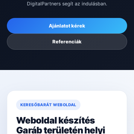
DigitalPartners segít az indulásban.
Ajánlatot kérek
Referenciák
KERESŐBARÁT WEBOLDAL
Weboldal készítés
Garáb területén helyi