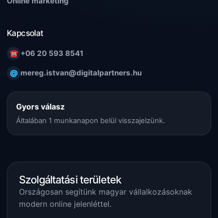
Online marketing
Kapcsolat
☎
+06 20 593 8541
@
mereg.istvan@digitalpartners.hu
Gyors válasz
Általában 1 munkanapon belül visszajelzünk.
Szolgáltatási területek
Országosan segítünk magyar vállalkozásoknak
modern online jelenléttel.