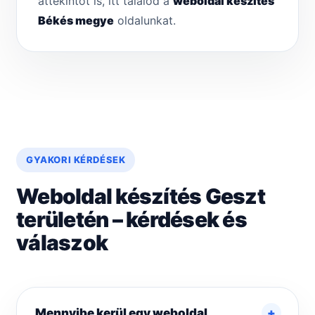
áttekintőt is, itt találod a
weboldal készítés
Békés megye
oldalunkat.
GYAKORI KÉRDÉSEK
Weboldal készítés Geszt
területén – kérdések és
válaszok
Mennyibe kerül egy weboldal