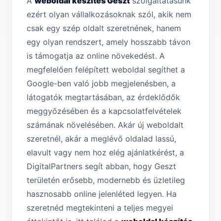
A
weboldal készítés Geszt
szolgáltatásunk
ezért olyan vállalkozásoknak szól, akik nem
csak egy szép oldalt szeretnének, hanem
egy olyan rendszert, amely hosszabb távon
is támogatja az online növekedést. A
megfelelően felépített weboldal segíthet a
Google-ben való jobb megjelenésben, a
látogatók megtartásában, az érdeklődők
meggyőzésében és a kapcsolatfelvételek
számának növelésében. Akár új weboldalt
szeretnél, akár a meglévő oldalad lassú,
elavult vagy nem hoz elég ajánlatkérést, a
DigitalPartners segít abban, hogy Geszt
területén erősebb, modernebb és üzletileg
hasznosabb online jelenléted legyen. Ha
szeretnéd megtekinteni a teljes megyei