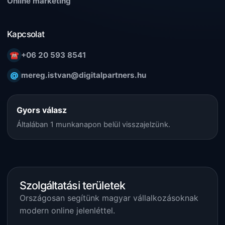
Online marketing
Kapcsolat
☎
+06 20 593 8541
@
mereg.istvan@digitalpartners.hu
Gyors válasz
Általában 1 munkanapon belül visszajelzünk.
Szolgáltatási területek
Országosan segítünk magyar vállalkozásoknak
modern online jelenléttel.