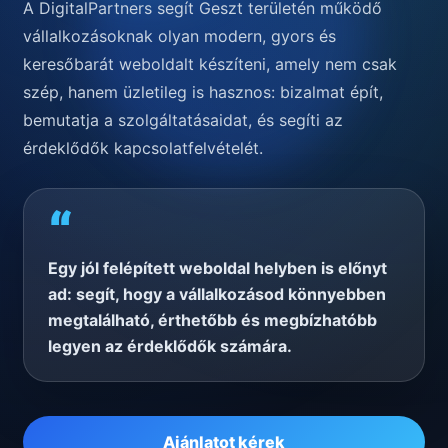
A DigitalPartners segít Geszt területén működő
vállalkozásoknak olyan modern, gyors és
keresőbarát weboldalt készíteni, amely nem csak
szép, hanem üzletileg is hasznos: bizalmat épít,
bemutatja a szolgáltatásaidat, és segíti az
érdeklődők kapcsolatfelvételét.
“
Egy jól felépített weboldal helyben is előnyt
ad: segít, hogy a vállalkozásod könnyebben
megtalálható, érthetőbb és megbízhatóbb
legyen az érdeklődők számára.
Ajánlatot kérek