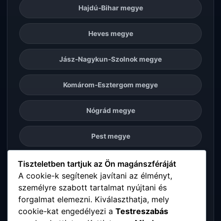
Hajdú-Bihar megye
Heves megye
Jász-Nagykun-Szolnok megye
Komárom-Esztergom megye
Nógrád megye
Pest megye
Somogy megye
Tiszteletben tartjuk az Ön magánszféráját
A cookie-k segítenek javítani az élményt,
személyre szabott tartalmat nyújtani és
Szabolcs-Szatmár-Bereg megye
forgalmat elemezni. Kiválaszthatja, mely
cookie-kat engedélyezi a
Testreszabás
Tolna megye