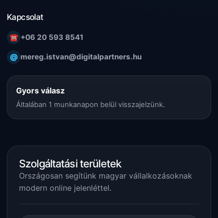
Kapcsolat
☎
+06 20 593 8541
@
mereg.istvan@digitalpartners.hu
Gyors válasz
Általában 1 munkanapon belül visszajelzünk.
Szolgáltatási területek
Országosan segítünk magyar vállalkozásoknak
modern online jelenléttel.