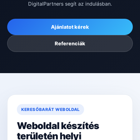
DigitalPartners segít az indulásban.
Ajánlatot kérek
Referenciák
KERESŐBARÁT WEBOLDAL
Weboldal készítés
területén helyi