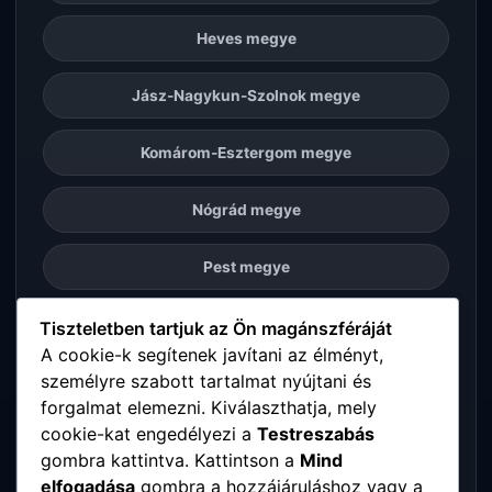
Heves megye
Jász-Nagykun-Szolnok megye
Komárom-Esztergom megye
Nógrád megye
Pest megye
Somogy megye
Tiszteletben tartjuk az Ön magánszféráját
A cookie-k segítenek javítani az élményt,
személyre szabott tartalmat nyújtani és
Szabolcs-Szatmár-Bereg megye
forgalmat elemezni. Kiválaszthatja, mely
cookie-kat engedélyezi a
Testreszabás
Tolna megye
gombra kattintva. Kattintson a
Mind
elfogadása
gombra a hozzájáruláshoz vagy a