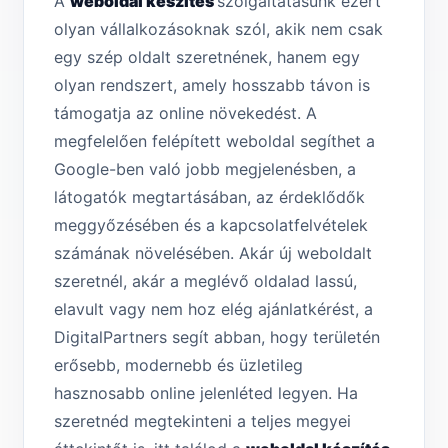
A
weboldal készítés
szolgáltatásunk ezért
olyan vállalkozásoknak szól, akik nem csak
egy szép oldalt szeretnének, hanem egy
olyan rendszert, amely hosszabb távon is
támogatja az online növekedést. A
megfelelően felépített weboldal segíthet a
Google-ben való jobb megjelenésben, a
látogatók megtartásában, az érdeklődők
meggyőzésében és a kapcsolatfelvételek
számának növelésében. Akár új weboldalt
szeretnél, akár a meglévő oldalad lassú,
elavult vagy nem hoz elég ajánlatkérést, a
DigitalPartners segít abban, hogy területén
erősebb, modernebb és üzletileg
hasznosabb online jelenléted legyen. Ha
szeretnéd megtekinteni a teljes megyei