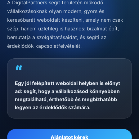
A DigitalPartners segít területén működő
vállalkozásoknak olyan modern, gyors és
keresőbarát weboldalt készíteni, amely nem csak
szép, hanem üzletileg is hasznos: bizalmat épít,
bemutatja a szolgáltatásaidat, és segíti az
érdeklődők kapcsolatfelvételét.
“
Egy jól felépített weboldal helyben is előnyt
ad: segít, hogy a vállalkozásod könnyebben
megtalálható, érthetőbb és megbízhatóbb
legyen az érdeklődők számára.
Ajánlatot kérek