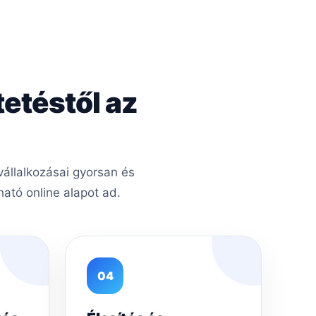
tetéstől az
állalkozásai gyorsan és
ató online alapot ad.
04