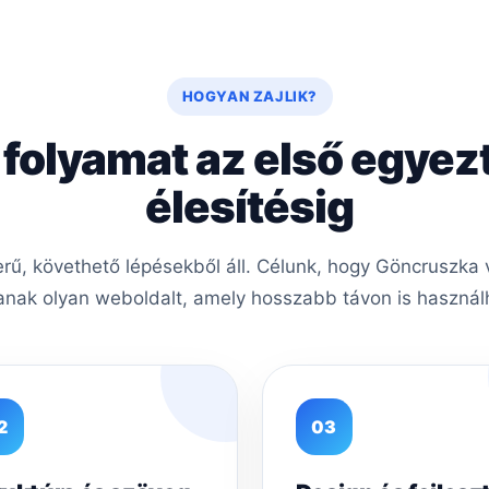
HOGYAN ZAJLIK?
 folyamat az első egyez
élesítésig
ű, követhető lépésekből áll. Célunk, hogy Göncruszka v
nak olyan weboldalt, amely hosszabb távon is használh
2
03