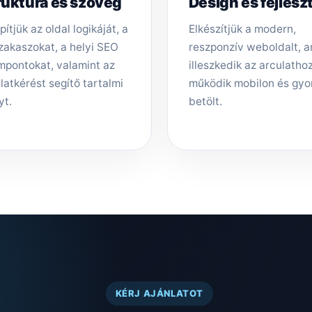
ruktúra és szöveg
Design és fejlesz
pítjük az oldal logikáját, a
Elkészítjük a modern,
zakaszokat, a helyi SEO
reszponzív weboldalt, 
mpontokat, valamint az
illeszkedik az arculathoz,
latkérést segítő tartalmi
működik mobilon és gyo
yt.
betölt.
KÉRJ AJÁNLATOT