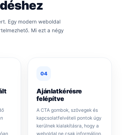
kedéshez
éért. Egy modern weboldal
rtelmezhető. Mi ezt a négy
04
ált
Ajánlatkérésre
felépítve
dő
A CTA gombok, szövegek és
en
kapcsolatfelvételi pontok úgy
kerülnek kialakításra, hogy a
tóan
weboldal ne csak informáljon,