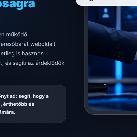
ködésre
etén működő
keresőbarát weboldalt
etileg is hasznos:
t, és segíti az érdeklődők
őnyt ad: segít, hogy a
, érthetőbb és
ámára.