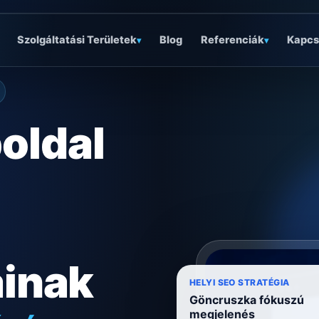
Szolgáltatási Területek
Blog
Referenciák
Kapcs
▾
▾
oldal
ainak
óságra
HELYI SEO STRATÉGIA
Göncruszka fókuszú
megjelenés