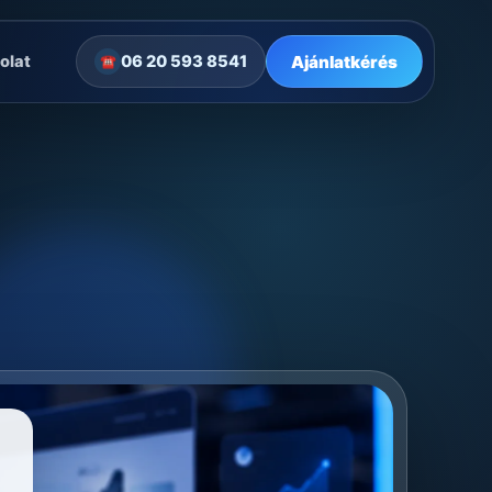
Ajánlatkérés
olat
06 20 593 8541
☎