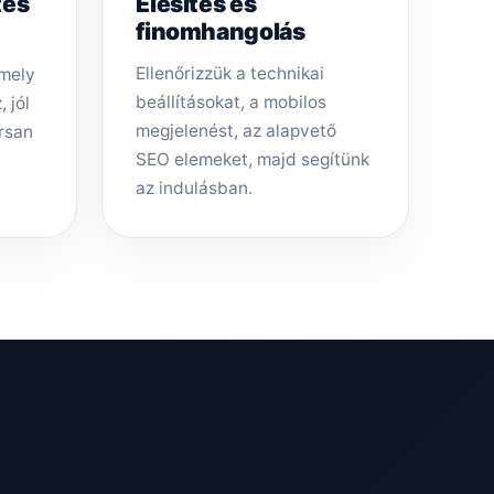
tés
Élesítés és
finomhangolás
Ellenőrizzük a technikai
amely
beállításokat, a mobilos
 jól
megjelenést, az alapvető
rsan
SEO elemeket, majd segítünk
az indulásban.