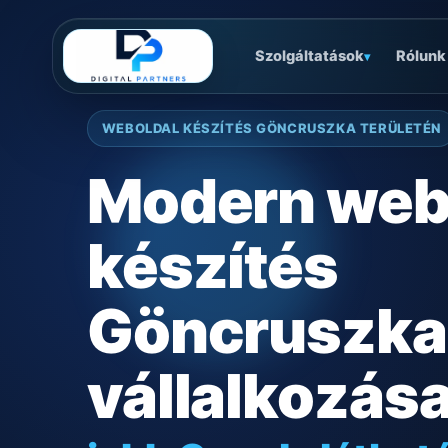
Szolgáltatások
Rólunk
▾
WEBOLDAL KÉSZÍTÉS GÖNCRUSZKA TERÜLETÉN
Modern web
készítés
Göncruszka
vállalkozás
jobb Google láthat