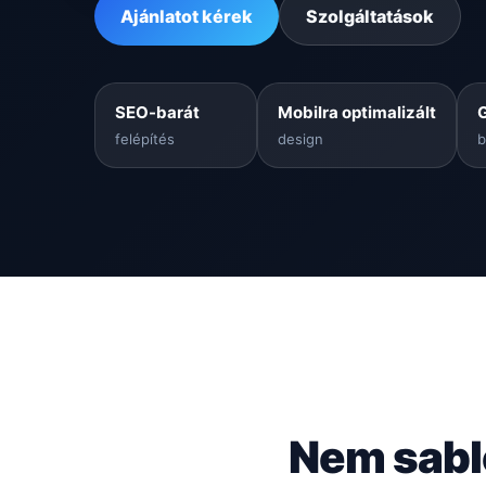
Ajánlatot kérek
Szolgáltatások
SEO-barát
Mobilra optimalizált
felépítés
design
b
Nem sabl