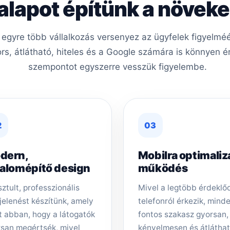
 alapot építünk a növe
 egyre több vállalkozás versenyez az ügyfelek figyelm
ors, átlátható, hiteles és a Google számára is könnyen é
szempontot egyszerre vesszük figyelembe.
2
03
dern,
Mobilra optimaliz
zalomépítő design
működés
sztult, professzionális
Mivel a legtöbb érdeklő
elenést készítünk, amely
telefonról érkezik, mind
t abban, hogy a látogatók
fontos szakasz gyorsan,
san megértsék, mivel
kényelmesen és átlátha