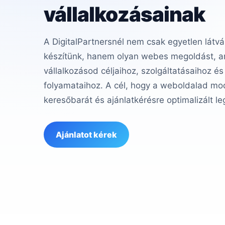
vállalkozásainak
A DigitalPartnersnél nem csak egyetlen látvá
készítünk, hanem olyan webes megoldást, am
vállalkozásod céljaihoz, szolgáltatásaihoz és
folyamataihoz. A cél, hogy a weboldalad mod
keresőbarát és ajánlatkérésre optimalizált le
Ajánlatot kérek