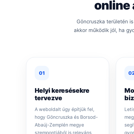
online
Göncruszka területén is
akkor működik jól, ha gy
01
0
Helyi keresésekre
Mo
tervezve
bi
A weboldalt úgy építjük fel,
Leti
hogy Göncruszka és Borsod-
megj
Abaúj-Zemplén megye
segí
szempontjából is releváns
gyor