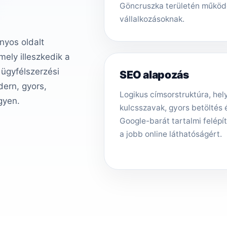
Göncruszka területén működ
vállalkozásoknak.
nyos oldalt
ely illeszkedik a
 ügyfélszerzési
SEO alapozás
ern, gyors,
Logikus címsorstruktúra, hely
gyen.
kulcsszavak, gyors betöltés 
Google-barát tartalmi felépí
a jobb online láthatóságért.