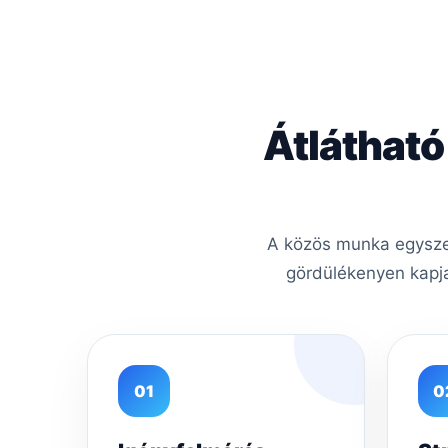
Átlátható
A közös munka egyszer
gördülékenyen kapja
01
0