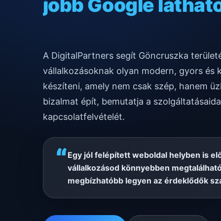
gyors mobilos mű
A DigitalPartners segít Göncruszka terül
vállalkozásoknak olyan modern, gyors és 
készíteni, amely nem csak szép, hanem üzl
bizalmat épít, bemutatja a szolgáltatásaida
kapcsolatfelvételét.
“
Egy jól felépített weboldal helyben is el
vállalkozásod könnyebben megtalálható
megbízhatóbb legyen az érdeklődők sz