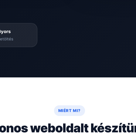
Gyors
etöltés
MIÉRT MI?
onos weboldalt készít