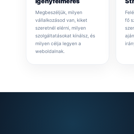
Igényfelmérés
St
Megbeszéljük, milyen
Felé
vállalkozásod van, kiket
fő s
szeretnél elérni, milyen
sze
szolgáltatásokat kínálsz, és
aján
milyen célja legyen a
irán
weboldalnak.