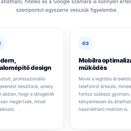
, átlátható, hiteles és a Google számára is könnyen érte
szempontot egyszerre vesszük figyelembe.
2
03
dern,
Mobilra optimaliz
zalomépítő design
működés
sztult, professzionális
Mivel a legtöbb érdeklő
elenést készítünk, amely
telefonról érkezik, mind
t abban, hogy a látogatók
fontos szakasz gyorsan,
san megértsék, mivel
kényelmesen és átlátha
alkozol.
használható mobilon is.