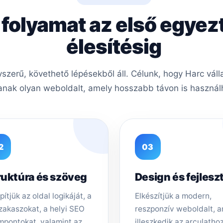
 folyamat az első egyez
élesítésig
zerű, követhető lépésekből áll. Célunk, hogy Harc váll
nak olyan weboldalt, amely hosszabb távon is használh
2
03
ruktúra és szöveg
Design és fejlesz
pítjük az oldal logikáját, a
Elkészítjük a modern,
zakaszokat, a helyi SEO
reszponzív weboldalt, 
mpontokat, valamint az
illeszkedik az arculathoz,