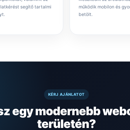
latkérést segítő tartalmi
működik mobilon és gyo
yt.
betölt.
KÉRJ AJÁNLATOT
lsz egy modernebb webo
területén?