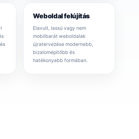
Weboldal felújítás
i
Elavult, lassú vagy nem
és
mobilbarát weboldalak
tés
újratervezése modernebb,
bizalomépítőbb és
hatékonyabb formában.