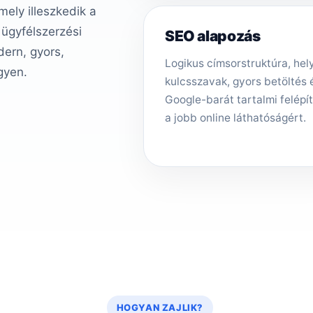
ely illeszkedik a
 ügyfélszerzési
SEO alapozás
ern, gyors,
Logikus címsorstruktúra, hely
gyen.
kulcsszavak, gyors betöltés 
Google-barát tartalmi felépí
a jobb online láthatóságért.
HOGYAN ZAJLIK?