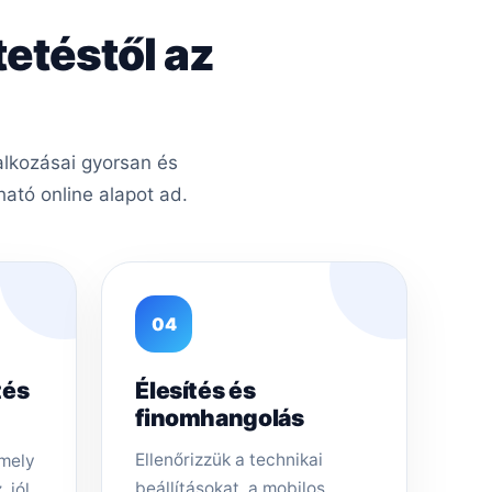
tetéstől az
alkozásai gyorsan és
ató online alapot ad.
04
tés
Élesítés és
finomhangolás
Ellenőrizzük a technikai
amely
beállításokat, a mobilos
 jól