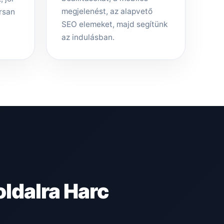
megjelenést, az alapvető
rsan
SEO elemeket, majd segítünk
az indulásban.
ldalra Harc