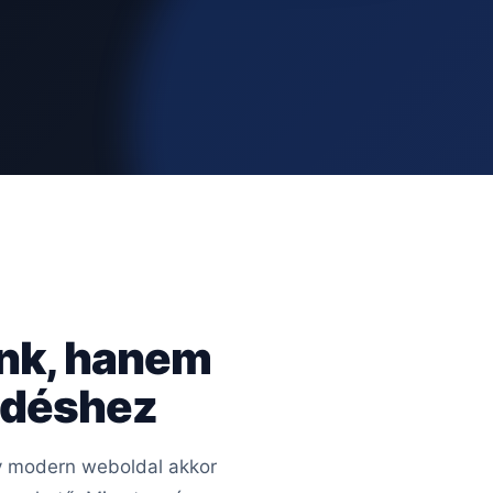
ünk, hanem
kedéshez
gy modern weboldal akkor