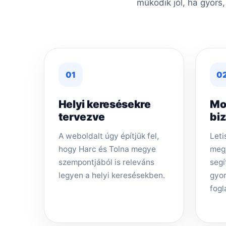
működik jól, ha gyors
01
0
Helyi keresésekre
Mo
tervezve
bi
A weboldalt úgy építjük fel,
Leti
hogy Harc és Tolna megye
megj
szempontjából is releváns
segí
legyen a helyi keresésekben.
gyor
fogl