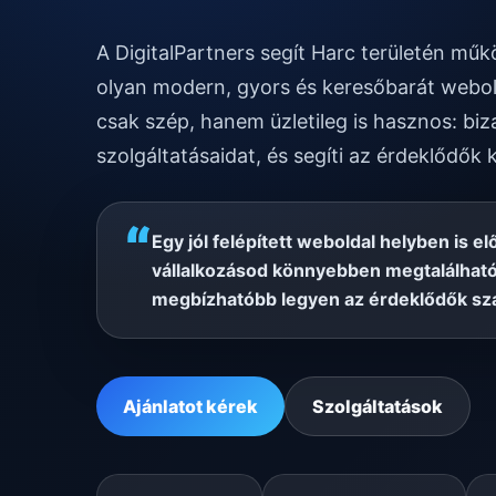
A DigitalPartners segít Harc területén mű
olyan modern, gyors és keresőbarát webol
csak szép, hanem üzletileg is hasznos: biz
szolgáltatásaidat, és segíti az érdeklődők 
“
Egy jól felépített weboldal helyben is el
vállalkozásod könnyebben megtalálható
megbízhatóbb legyen az érdeklődők sz
Ajánlatot kérek
Szolgáltatások