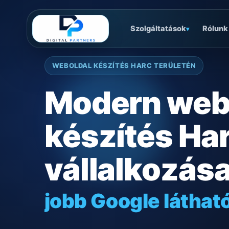
Szolgáltatások
Rólunk
▾
WEBOLDAL KÉSZÍTÉS HARC TERÜLETÉN
Modern web
készítés Ha
vállalkozás
jobb Google láthat
gyors mobilos mű