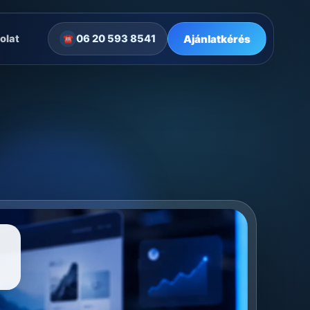
Ajánlatkérés
olat
06 20 593 8541
☎