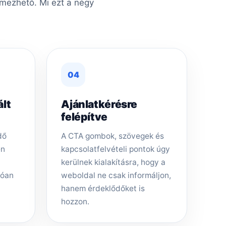
lmezhető. Mi ezt a négy
04
ált
Ajánlatkérésre
felépítve
dő
A CTA gombok, szövegek és
en
kapcsolatfelvételi pontok úgy
kerülnek kialakításra, hogy a
tóan
weboldal ne csak informáljon,
hanem érdeklődőket is
hozzon.