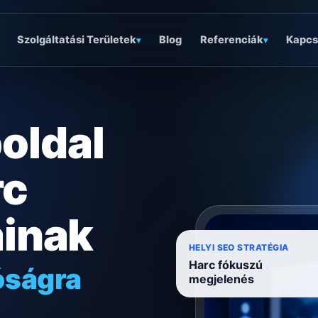
Szolgáltatási Területek
Blog
Referenciák
Kapcs
▾
▾
oldal
rc
ainak
óságra
HELYI SEO STRATÉGIA
Harc fókuszú
ködésre
megjelenés