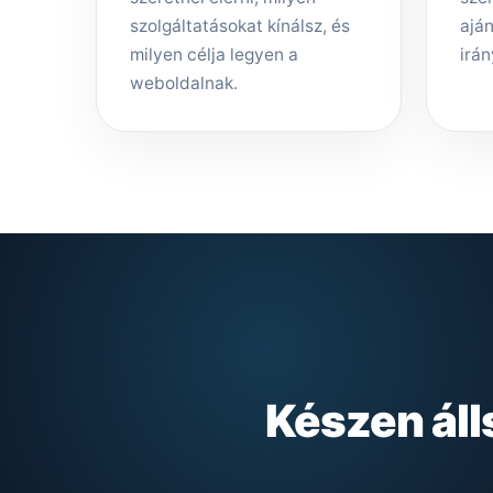
szolgáltatásokat kínálsz, és
aján
milyen célja legyen a
irán
weboldalnak.
Készen ál