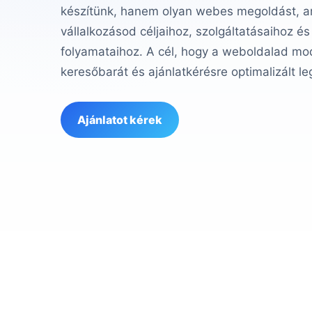
készítünk, hanem olyan webes megoldást, am
vállalkozásod céljaihoz, szolgáltatásaihoz és
folyamataihoz. A cél, hogy a weboldalad mod
keresőbarát és ajánlatkérésre optimalizált le
Ajánlatot kérek