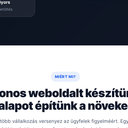
Gyors
etöltés
MIÉRT MI?
onos weboldalt készít
 alapot építünk a növe
e több vállalkozás versenyez az ügyfelek figyelméért. E