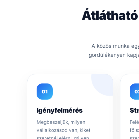
Átlátható
A közös munka egys
gördülékenyen kapja
01
0
Igényfelmérés
St
Megbeszéljük, milyen
Felé
vállalkozásod van, kiket
fő s
szeretnél elérni, milyen
sze