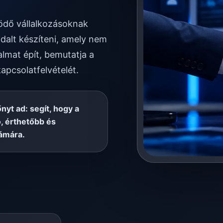
ködő vállalkozásoknak
dalt készíteni, amely nem
almat épít, bemutatja a
kapcsolatfelvételét.
őnyt ad: segít, hogy a
, érthetőbb és
ámára.