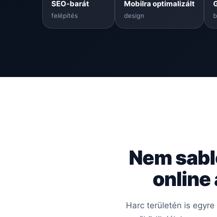
SEO-barát
Mobilra optimalizált
felépítés
design
b
Nem sabl
online
Harc területén is egyr