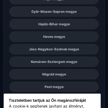
Győr-Moson-Sopron megye
Hajdú-Bihar megye
Heves megye
Jász-Nagykun-Szolnok megye
Komárom-Esztergom megye
Nógrád megye
Pest megye
Somogy megye
Tiszteletben tartjuk az Ön magánszféráját
A cookie-k segítenek javítani az élményt,