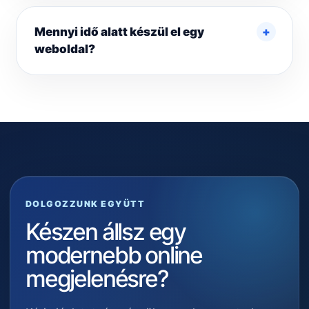
Mennyi idő alatt készül el egy
weboldal?
DOLGOZZUNK EGYÜTT
Készen állsz egy
modernebb online
megjelenésre?