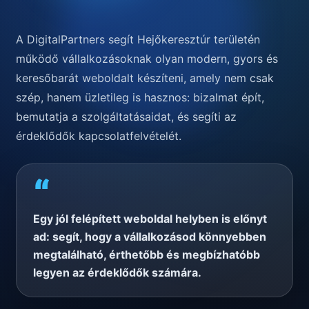
A DigitalPartners segít Hejőkeresztúr területén
működő vállalkozásoknak olyan modern, gyors és
keresőbarát weboldalt készíteni, amely nem csak
szép, hanem üzletileg is hasznos: bizalmat épít,
bemutatja a szolgáltatásaidat, és segíti az
érdeklődők kapcsolatfelvételét.
“
Egy jól felépített weboldal helyben is előnyt
ad: segít, hogy a vállalkozásod könnyebben
megtalálható, érthetőbb és megbízhatóbb
legyen az érdeklődők számára.