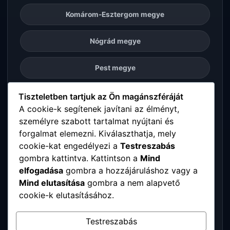
Komárom-Esztergom megye
Nógrád megye
Pest megye
Somogy megye
Tiszteletben tartjuk az Ön magánszféráját
A cookie-k segítenek javítani az élményt,
személyre szabott tartalmat nyújtani és
Szabolcs-Szatmár-Bereg megye
forgalmat elemezni. Kiválaszthatja, mely
cookie-kat engedélyezi a
Testreszabás
Tolna megye
gombra kattintva. Kattintson a
Mind
elfogadása
gombra a hozzájáruláshoz vagy a
Vas megye
Mind elutasítása
gombra a nem alapvető
cookie-k elutasításához.
Veszprém megye
Testreszabás
Zala megye