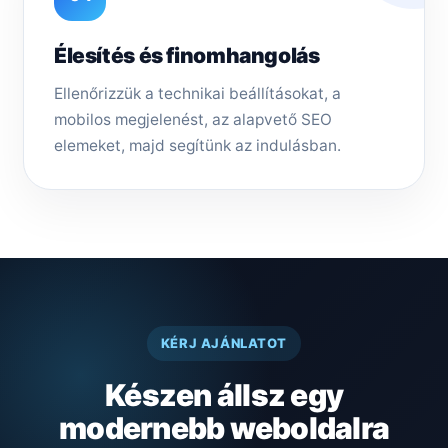
Élesítés és finomhangolás
Ellenőrizzük a technikai beállításokat, a
mobilos megjelenést, az alapvető SEO
elemeket, majd segítünk az indulásban.
KÉRJ AJÁNLATOT
Készen állsz egy
modernebb weboldalra