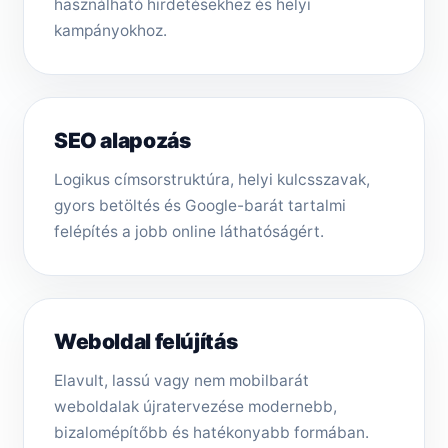
használható hirdetésekhez és helyi
kampányokhoz.
SEO alapozás
Logikus címsorstruktúra, helyi kulcsszavak,
gyors betöltés és Google-barát tartalmi
felépítés a jobb online láthatóságért.
Weboldal felújítás
Elavult, lassú vagy nem mobilbarát
weboldalak újratervezése modernebb,
bizalomépítőbb és hatékonyabb formában.