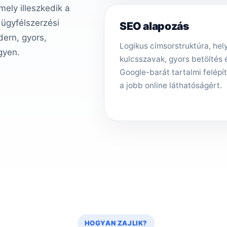
ely illeszkedik a
 ügyfélszerzési
SEO alapozás
ern, gyors,
Logikus címsorstruktúra, hely
gyen.
kulcsszavak, gyors betöltés 
Google-barát tartalmi felépí
a jobb online láthatóságért.
HOGYAN ZAJLIK?