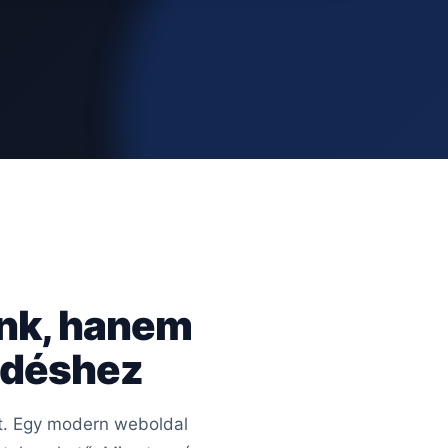
ünk, hanem
kedéshez
rt. Egy modern weboldal