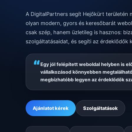
A DigitalPartners segít Hejőkürt területé
olyan modern, gyors és keresőbarát webol
csak szép, hanem üzletileg is hasznos: biz
szolgáltatásaidat, és segíti az érdeklődők 
“
Egy jól felépített weboldal helyben is el
vállalkozásod könnyebben megtalálható
megbízhatóbb legyen az érdeklődők sz
Ajánlatot kérek
Szolgáltatások