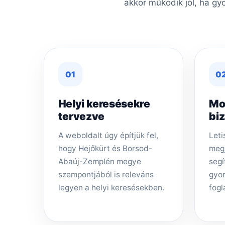
akkor működik jól, ha gy
01
0
Helyi keresésekre
Mo
tervezve
bi
A weboldalt úgy építjük fel,
Leti
hogy Hejőkürt és Borsod-
megj
Abaúj-Zemplén megye
segí
szempontjából is releváns
gyor
legyen a helyi keresésekben.
fogl