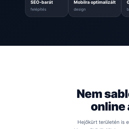
SEO-barát
Mobilra optimalizált
felépítés
design
b
Nem sabl
online
Hejőkürt területén is