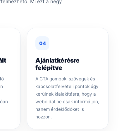
rtelmezhető. Mi ezt a négy
04
ált
Ajánlatkérésre
felépítve
dő
A CTA gombok, szövegek és
en
kapcsolatfelvételi pontok úgy
kerülnek kialakításra, hogy a
tóan
weboldal ne csak informáljon,
hanem érdeklődőket is
hozzon.