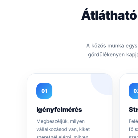
Átlátható
A közös munka egysze
gördülékenyen kapja
01
0
Igényfelmérés
St
Megbeszéljük, milyen
Felé
vállalkozásod van, kiket
fő s
szeretnél elérni, milyen
sze