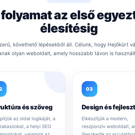
 folyamat az első egyez
élesítésig
rű, követhető lépésekből áll. Célunk, hogy Hejőkürt vá
nak olyan weboldalt, amely hosszabb távon is használh
2
03
ruktúra és szöveg
Design és fejlesz
pítjük az oldal logikáját, a
Elkészítjük a modern,
zakaszokat, a helyi SEO
reszponzív weboldalt, 
mpontokat, valamint az
illeszkedik az arculathoz,