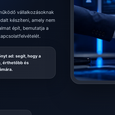
n működő vállalkozásoknak
dalt készíteni, amely nem
almat épít, bemutatja a
kapcsolatfelvételét.
őnyt ad: segít, hogy a
, érthetőbb és
ámára.