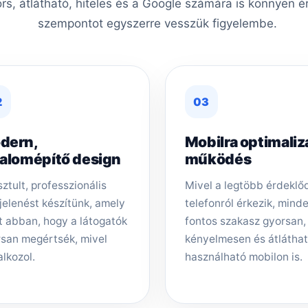
ors, átlátható, hiteles és a Google számára is könnyen é
szempontot egyszerre vesszük figyelembe.
2
03
dern,
Mobilra optimaliz
zalomépítő design
működés
sztult, professzionális
Mivel a legtöbb érdeklő
elenést készítünk, amely
telefonról érkezik, mind
t abban, hogy a látogatók
fontos szakasz gyorsan,
san megértsék, mivel
kényelmesen és átlátha
alkozol.
használható mobilon is.