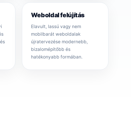
Weboldal felújítás
i
Elavult, lassú vagy nem
és
mobilbarát weboldalak
tés
újratervezése modernebb,
bizalomépítőbb és
hatékonyabb formában.