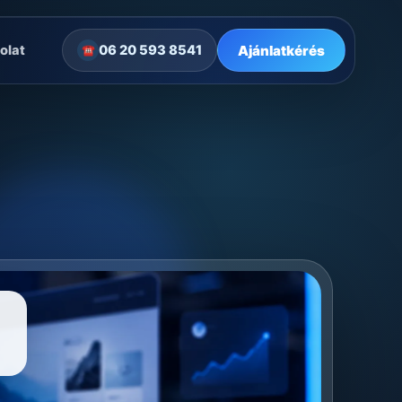
Ajánlatkérés
olat
06 20 593 8541
☎