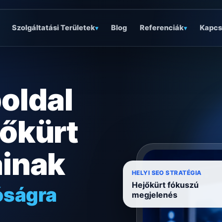
Szolgáltatási Területek
Blog
Referenciák
Kapcs
▾
▾
oldal
jőkürt
ainak
óságra
HELYI SEO STRATÉGIA
Hejőkürt fókuszú
ködésre
megjelenés