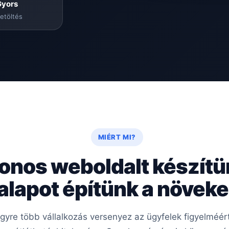
Gyors
etöltés
MIÉRT MI?
onos weboldalt készít
 alapot építünk a növe
 egyre több vállalkozás versenyez az ügyfelek figyelméé