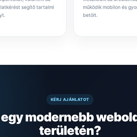
latkérést segítő tartalmi
működik mobilon és gyo
yt.
betölt.
KÉRJ AJÁNLATOT
z egy modernebb webold
területén?