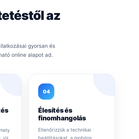
tetéstől az
llalkozásai gyorsan és
ató online alapot ad.
04
tés
Élesítés és
finomhangolás
Ellenőrizzük a technikai
amely
beállításokat, a mobilos
 jól