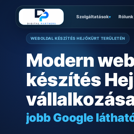
Szolgáltatások
Rólunk
▾
WEBOLDAL KÉSZÍTÉS HEJŐKÜRT TERÜLETÉN
Modern web
készítés He
vállalkozás
jobb Google láthat
gyors mobilos mű