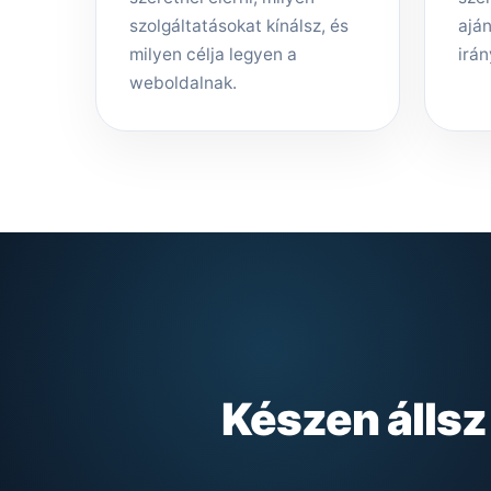
szolgáltatásokat kínálsz, és
aján
milyen célja legyen a
irán
weboldalnak.
Készen álls