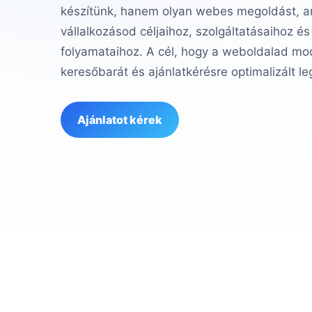
készítünk, hanem olyan webes megoldást, am
vállalkozásod céljaihoz, szolgáltatásaihoz és
folyamataihoz. A cél, hogy a weboldalad mod
keresőbarát és ajánlatkérésre optimalizált le
Ajánlatot kérek