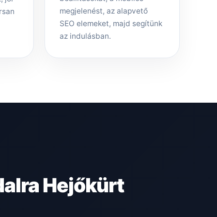
megjelenést, az alapvető
rsan
SEO elemeket, majd segítünk
az indulásban.
alra Hejőkürt