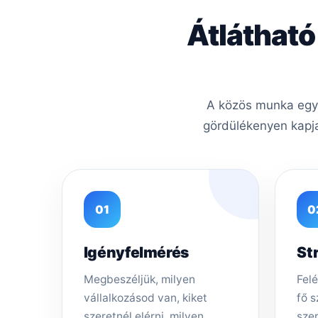
Átlátható
A közös munka egys
gördülékenyen kapja
01
0
Igényfelmérés
St
Megbeszéljük, milyen
Felé
vállalkozásod van, kiket
fő s
szeretnél elérni, milyen
sze