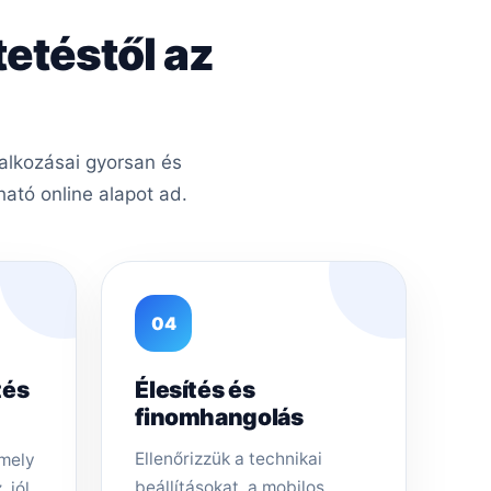
tetéstől az
lalkozásai gyorsan és
ató online alapot ad.
04
tés
Élesítés és
finomhangolás
Ellenőrizzük a technikai
amely
beállításokat, a mobilos
 jól