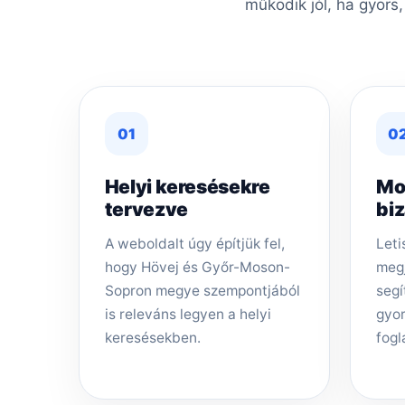
működik jól, ha gyors
01
0
Helyi keresésekre
Mo
tervezve
bi
A weboldalt úgy építjük fel,
Leti
hogy Hövej és Győr-Moson-
megj
Sopron megye szempontjából
segí
is releváns legyen a helyi
gyor
keresésekben.
fogl