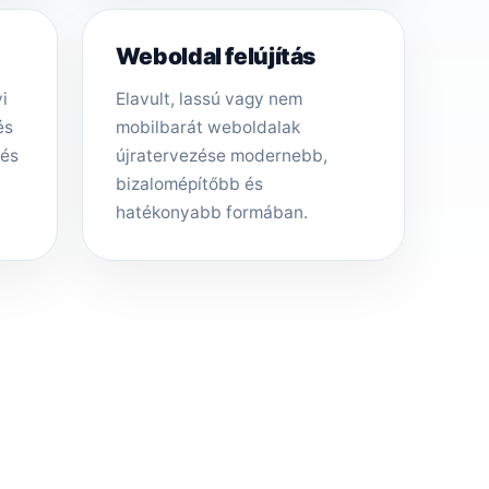
Weboldal felújítás
i
Elavult, lassú vagy nem
és
mobilbarát weboldalak
tés
újratervezése modernebb,
bizalomépítőbb és
hatékonyabb formában.