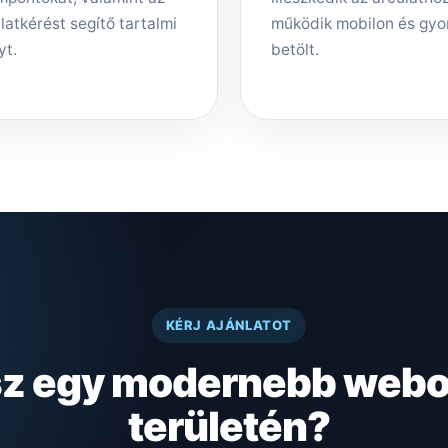
latkérést segítő tartalmi
működik mobilon és gyo
yt.
betölt.
KÉRJ AJÁNLATOT
sz egy modernebb webol
területén?