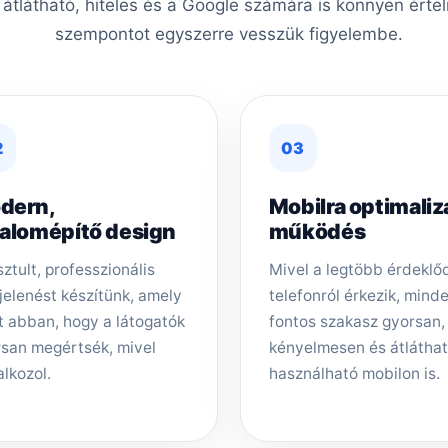
, átlátható, hiteles és a Google számára is könnyen érte
szempontot egyszerre vesszük figyelembe.
2
03
dern,
Mobilra optimaliz
zalomépítő design
működés
sztult, professzionális
Mivel a legtöbb érdeklő
elenést készítünk, amely
telefonról érkezik, mind
t abban, hogy a látogatók
fontos szakasz gyorsan,
san megértsék, mivel
kényelmesen és átlátha
alkozol.
használható mobilon is.