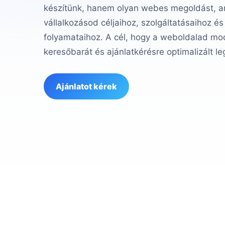
készítünk, hanem olyan webes megoldást, am
vállalkozásod céljaihoz, szolgáltatásaihoz és
folyamataihoz. A cél, hogy a weboldalad mod
keresőbarát és ajánlatkérésre optimalizált le
Ajánlatot kérek