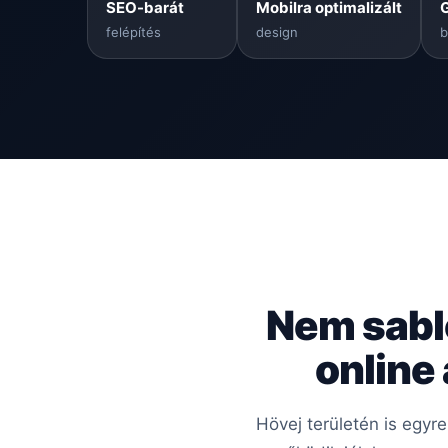
SEO-barát
Mobilra optimalizált
felépítés
design
b
Nem sabl
online
Hövej területén is egyr