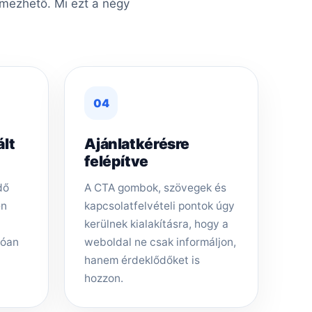
lmezhető. Mi ezt a négy
04
ált
Ajánlatkérésre
felépítve
dő
A CTA gombok, szövegek és
en
kapcsolatfelvételi pontok úgy
kerülnek kialakításra, hogy a
tóan
weboldal ne csak informáljon,
hanem érdeklődőket is
hozzon.