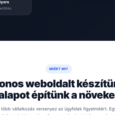
Gyors
etöltés
MIÉRT MI?
onos weboldalt készít
 alapot építünk a növe
e több vállalkozás versenyez az ügyfelek figyelméért. 