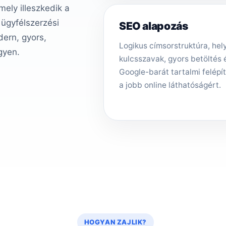
ely illeszkedik a
 ügyfélszerzési
SEO alapozás
ern, gyors,
Logikus címsorstruktúra, hely
gyen.
kulcsszavak, gyors betöltés 
Google-barát tartalmi felépí
a jobb online láthatóságért.
HOGYAN ZAJLIK?