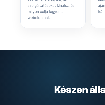
szolgáltatásokat kínálsz, és
aján
milyen célja legyen a
irán
weboldalnak.
Készen áll