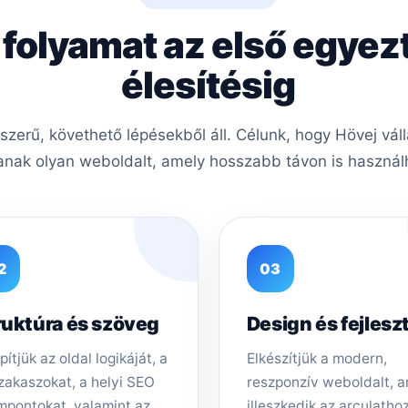
 folyamat az első egyez
élesítésig
zerű, követhető lépésekből áll. Célunk, hogy Hövej vál
nak olyan weboldalt, amely hosszabb távon is használh
2
03
ruktúra és szöveg
Design és fejlesz
pítjük az oldal logikáját, a
Elkészítjük a modern,
zakaszokat, a helyi SEO
reszponzív weboldalt, 
mpontokat, valamint az
illeszkedik az arculathoz,