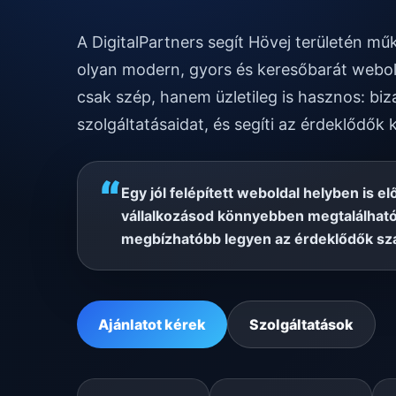
A DigitalPartners segít Hövej területén m
olyan modern, gyors és keresőbarát webol
csak szép, hanem üzletileg is hasznos: biz
szolgáltatásaidat, és segíti az érdeklődők 
“
Egy jól felépített weboldal helyben is el
vállalkozásod könnyebben megtalálható
megbízhatóbb legyen az érdeklődők sz
Ajánlatot kérek
Szolgáltatások