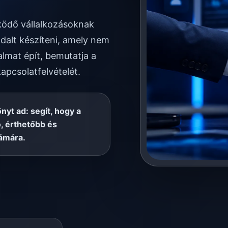
űködő vállalkozásoknak
dalt készíteni, amely nem
almat épít, bemutatja a
kapcsolatfelvételét.
őnyt ad: segít, hogy a
, érthetőbb és
ámára.