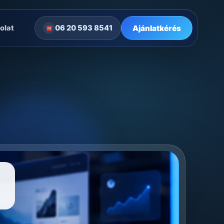
Ajánlatkérés
olat
06 20 593 8541
☎