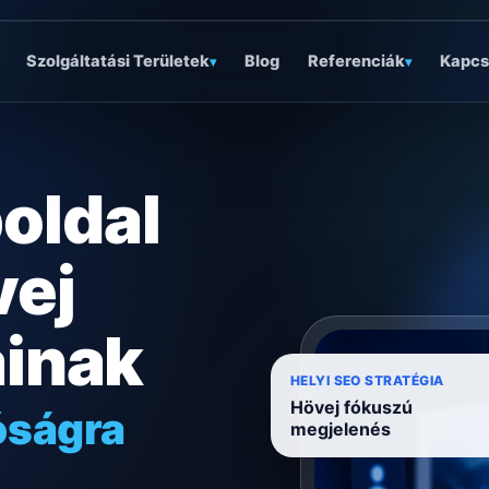
Szolgáltatási Területek
Blog
Referenciák
Kapcs
▾
▾
oldal
vej
ainak
óságra
HELYI SEO STRATÉGIA
Hövej fókuszú
ködésre
megjelenés