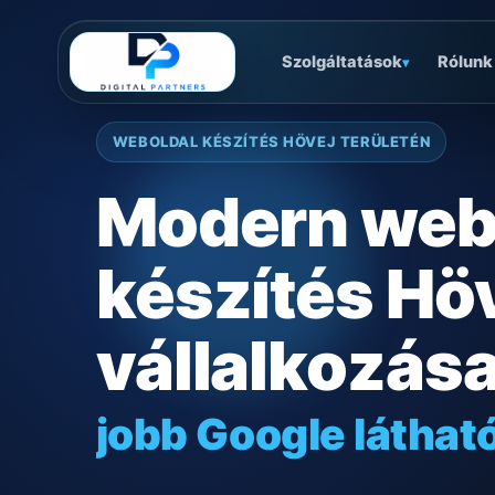
Szolgáltatások
Rólunk
▾
WEBOLDAL KÉSZÍTÉS HÖVEJ TERÜLETÉN
Modern web
készítés Hö
vállalkozás
jobb Google láthat
gyors mobilos mű