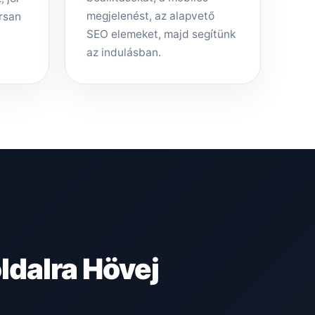
megjelenést, az alapvető
rsan
SEO elemeket, majd segítünk
az indulásban.
dalra Hövej