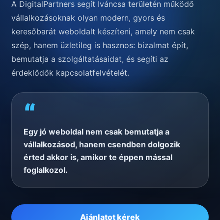
A DigitalPartners segít Iváncsa területén működő
vállalkozásoknak olyan modern, gyors és
keresőbarát weboldalt készíteni, amely nem csak
szép, hanem üzletileg is hasznos: bizalmat épít,
bemutatja a szolgáltatásaidat, és segíti az
érdeklődők kapcsolatfelvételét.
“
Egy jó weboldal nem csak bemutatja a
vállalkozásod, hanem csendben dolgozik
érted akkor is, amikor te éppen mással
foglalkozol.
Ajánlatot kérek