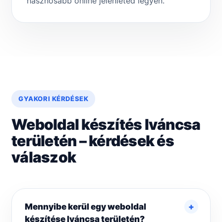
hasznosabb online jelenléted legyen.
GYAKORI KÉRDÉSEK
Weboldal készítés Iváncsa
területén – kérdések és
válaszok
Mennyibe kerül egy weboldal
készítése Iváncsa területén?