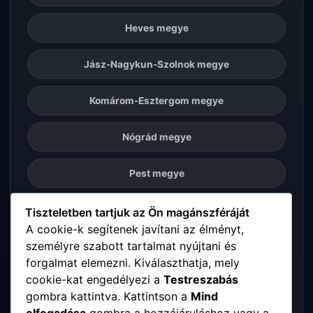
Heves megye
Jász-Nagykun-Szolnok megye
Komárom-Esztergom megye
Nógrád megye
Pest megye
Somogy megye
Tiszteletben tartjuk az Ön magánszféráját
A cookie-k segítenek javítani az élményt,
személyre szabott tartalmat nyújtani és
Szabolcs-Szatmár-Bereg megye
forgalmat elemezni. Kiválaszthatja, mely
cookie-kat engedélyezi a
Testreszabás
Tolna megye
gombra kattintva. Kattintson a
Mind