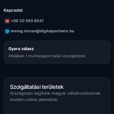
Kapcsolat
☎
+06 20 593 8541
@
mereg.istvan@digitalpartners.hu
Gyors válasz
Általában 1 munkanapon belül visszajelzünk.
Szolgáltatási területek
Országosan segítünk magyar vállalkozásoknak
modern online jelenléttel.