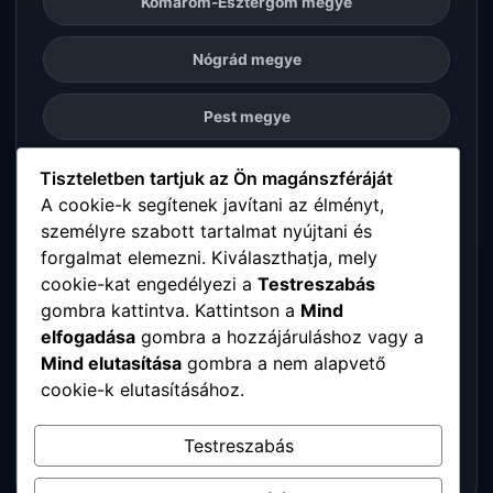
Komárom-Esztergom megye
Nógrád megye
Pest megye
Somogy megye
Tiszteletben tartjuk az Ön magánszféráját
A cookie-k segítenek javítani az élményt,
személyre szabott tartalmat nyújtani és
Szabolcs-Szatmár-Bereg megye
forgalmat elemezni. Kiválaszthatja, mely
cookie-kat engedélyezi a
Testreszabás
Tolna megye
gombra kattintva. Kattintson a
Mind
elfogadása
gombra a hozzájáruláshoz vagy a
Vas megye
Mind elutasítása
gombra a nem alapvető
cookie-k elutasításához.
Veszprém megye
Testreszabás
Zala megye