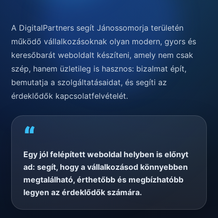
A DigitalPartners segít Jánossomorja területén
működő vállalkozásoknak olyan modern, gyors és
keresőbarát weboldalt készíteni, amely nem csak
szép, hanem üzletileg is hasznos: bizalmat épít,
bemutatja a szolgáltatásaidat, és segíti az
érdeklődők kapcsolatfelvételét.
“
Egy jól felépített weboldal helyben is előnyt
ad: segít, hogy a vállalkozásod könnyebben
megtalálható, érthetőbb és megbízhatóbb
legyen az érdeklődők számára.