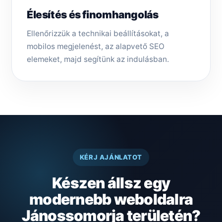
Élesítés és finomhangolás
Ellenőrizzük a technikai beállításokat, a
mobilos megjelenést, az alapvető SEO
elemeket, majd segítünk az indulásban.
KÉRJ AJÁNLATOT
Készen állsz egy
modernebb weboldalra
Jánossomorja területén?