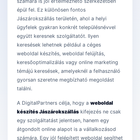
számára is jól értelmezhető szerkezetben
épül fel. Ez különösen fontos
Jászárokszállás területén, ahol a helyi
ügyfelek gyakran konkrét településnévvel
együtt keresnek szolgáltatót. Ilyen
keresések lehetnek például a céges
weboldal készítés, weboldal felújítás,
keresőoptimalizálás vagy online marketing
témájú keresések, amelyeknél a felhasználó
gyorsan szeretne megbízható megoldást
találni.
A DigitalPartners célja, hogy a
weboldal
készítés Jászárokszállás
kifejezés ne csak
egy szolgáltatást jelentsen, hanem egy
átgondolt online alapot is a vállalkozásod
számára. Egy jól felépített weboldal segíthet