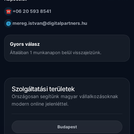
☎
+06 20 593 8541
@
mereg.istvan@digitalpartners.hu
Gyors válasz
Általában 1 munkanapon belül visszajelzünk.
Szolgáltatási területek
Országosan segítünk magyar vállalkozásoknak
modern online jelenléttel.
Budapest