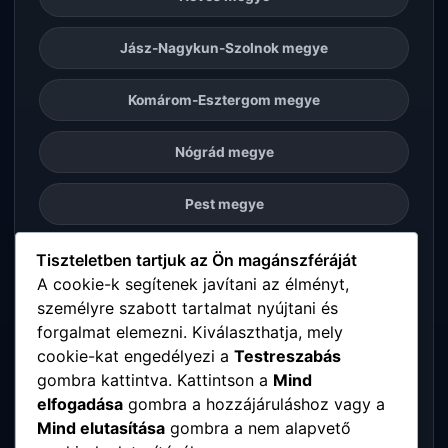
Jász-Nagykun-Szolnok megye
Komárom-Esztergom megye
Nógrád megye
Pest megye
Somogy megye
Tiszteletben tartjuk az Ön magánszféráját
A cookie-k segítenek javítani az élményt,
személyre szabott tartalmat nyújtani és
Szabolcs-Szatmár-Bereg megye
forgalmat elemezni. Kiválaszthatja, mely
cookie-kat engedélyezi a
Testreszabás
Tolna megye
gombra kattintva. Kattintson a
Mind
elfogadása
gombra a hozzájáruláshoz vagy a
Vas megye
Mind elutasítása
gombra a nem alapvető