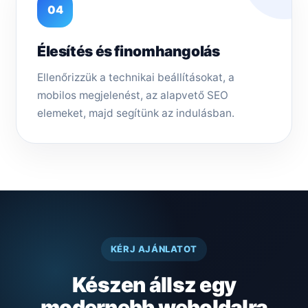
04
Élesítés és finomhangolás
Ellenőrizzük a technikai beállításokat, a
mobilos megjelenést, az alapvető SEO
elemeket, majd segítünk az indulásban.
KÉRJ AJÁNLATOT
Készen állsz egy
modernebb weboldalra