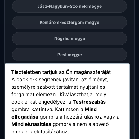
Jász-Nagykun-Szolnok megye
Komárom-Esztergom megye
Nógrád megye
Pest megye
Somogy megye
Tiszteletben tartjuk az Ön magánszféráját
A cookie-k segítenek javítani az élményt,
személyre szabott tartalmat nyújtani és
Szabolcs-Szatmár-Bereg megye
forgalmat elemezni. Kiválaszthatja, mely
cookie-kat engedélyezi a
Testreszabás
Tolna megye
gombra kattintva. Kattintson a
Mind
elfogadása
gombra a hozzájáruláshoz vagy a
Vas megye
Mind elutasítása
gombra a nem alapvető
cookie-k elutasításához.
Veszprém megye