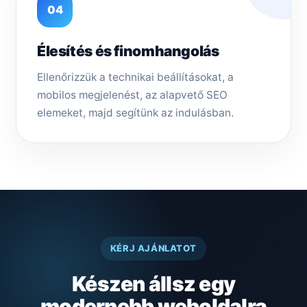
04
Élesítés és finomhangolás
Ellenőrizzük a technikai beállításokat, a
mobilos megjelenést, az alapvető SEO
elemeket, majd segítünk az indulásban.
KÉRJ AJÁNLATOT
Készen állsz egy
modernebb weboldalra