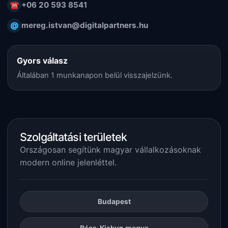
☎
+06 20 593 8541
@
mereg.istvan@digitalpartners.hu
Gyors válasz
Általában 1 munkanapon belül visszajelzünk.
Szolgáltatási területek
Országosan segítünk magyar vállalkozásoknak
modern online jelenléttel.
Budapest
Bács-Kiskun megye