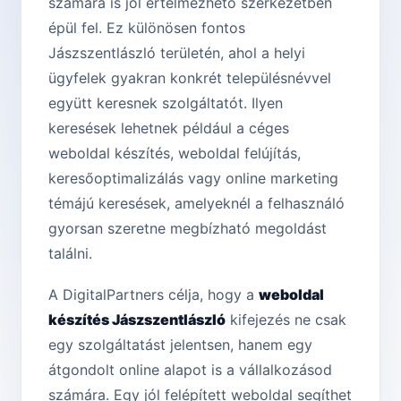
számára is jól értelmezhető szerkezetben
épül fel. Ez különösen fontos
Jászszentlászló területén, ahol a helyi
ügyfelek gyakran konkrét településnévvel
együtt keresnek szolgáltatót. Ilyen
keresések lehetnek például a céges
weboldal készítés, weboldal felújítás,
keresőoptimalizálás vagy online marketing
témájú keresések, amelyeknél a felhasználó
gyorsan szeretne megbízható megoldást
találni.
A DigitalPartners célja, hogy a
weboldal
készítés Jászszentlászló
kifejezés ne csak
egy szolgáltatást jelentsen, hanem egy
átgondolt online alapot is a vállalkozásod
számára. Egy jól felépített weboldal segíthet