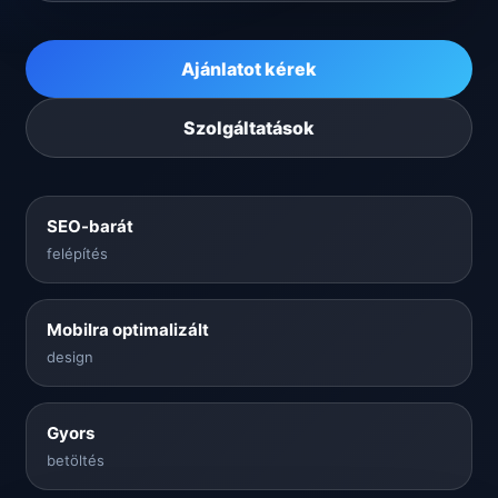
Ajánlatot kérek
Szolgáltatások
SEO-barát
felépítés
Mobilra optimalizált
design
Gyors
betöltés