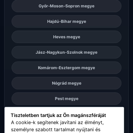
Győr-Moson-Sopron megye
Hajdú-Bihar megye
Heves megye
Jász-Nagykun-Szolnok megye
Komárom-Esztergom megye
Nógrád megye
Pest megye
Somogy megye
Tiszteletben tartjuk az Ön magánszféráját
A cookie-k segítenek javítani az élményt,
személyre szabott tartalmat nyújtani és
Szabolcs-Szatmár-Bereg megye