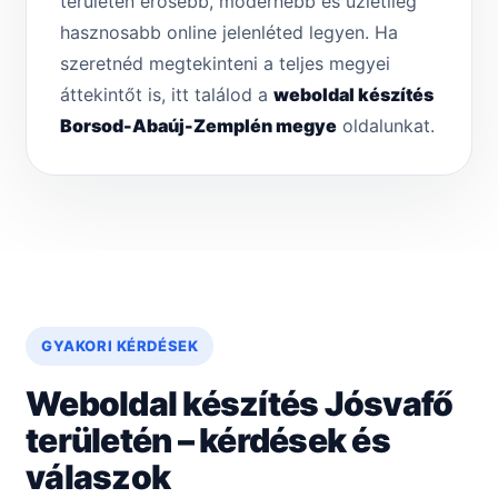
területén erősebb, modernebb és üzletileg
hasznosabb online jelenléted legyen. Ha
szeretnéd megtekinteni a teljes megyei
áttekintőt is, itt találod a
weboldal készítés
Borsod-Abaúj-Zemplén megye
oldalunkat.
GYAKORI KÉRDÉSEK
Weboldal készítés Jósvafő
területén – kérdések és
válaszok