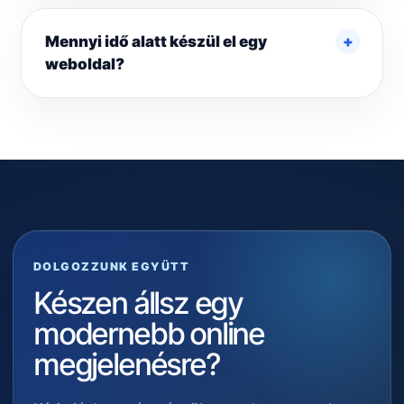
Mennyi idő alatt készül el egy
weboldal?
DOLGOZZUNK EGYÜTT
Készen állsz egy
modernebb online
megjelenésre?