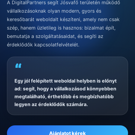
A DigitalPartners segít Jósvafő területén működő
vállalkozásoknak olyan modern, gyors és
keresőbarát weboldalt készíteni, amely nem csak
szép, hanem üzletileg is hasznos: bizalmat épít,
bemutatja a szolgáltatásaidat, és segíti az
érdeklődők kapcsolatfelvételét.
“
Egy jól felépített weboldal helyben is előnyt
ad: segít, hogy a vállalkozásod könnyebben
megtalálható, érthetőbb és megbízhatóbb
legyen az érdeklődők számára.
Ajánlatot kérek