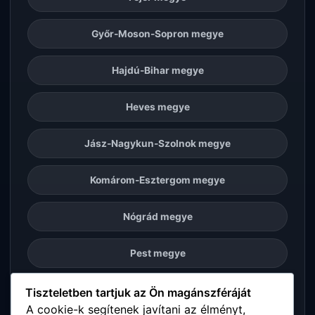
Győr-Moson-Sopron megye
Hajdú-Bihar megye
Heves megye
Jász-Nagykun-Szolnok megye
Komárom-Esztergom megye
Nógrád megye
Pest megye
Somogy megye
Tiszteletben tartjuk az Ön magánszféráját
A cookie-k segítenek javítani az élményt,