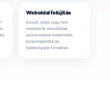
Weboldal felújítás
i
Elavult, lassú vagy nem
és
mobilbarát weboldalak
tés
újratervezése modernebb,
bizalomépítőbb és
hatékonyabb formában.