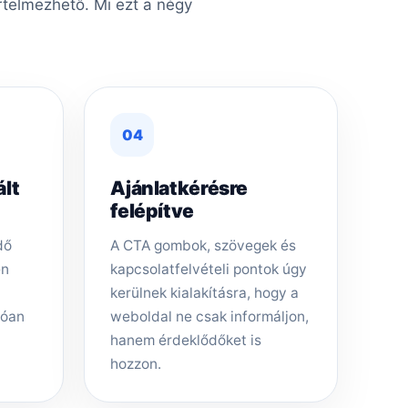
rtelmezhető. Mi ezt a négy
04
ált
Ajánlatkérésre
felépítve
dő
A CTA gombok, szövegek és
en
kapcsolatfelvételi pontok úgy
kerülnek kialakításra, hogy a
tóan
weboldal ne csak informáljon,
hanem érdeklődőket is
hozzon.