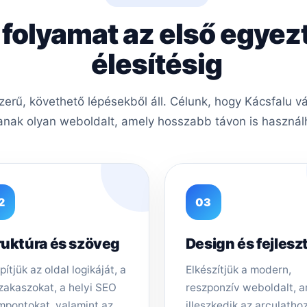
 folyamat az első egyez
élesítésig
rű, követhető lépésekből áll. Célunk, hogy Kácsfalu vá
nak olyan weboldalt, amely hosszabb távon is használh
2
03
ruktúra és szöveg
Design és fejlesz
pítjük az oldal logikáját, a
Elkészítjük a modern,
zakaszokat, a helyi SEO
reszponzív weboldalt, 
mpontokat, valamint az
illeszkedik az arculathoz,