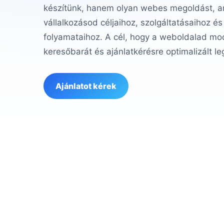
készítünk, hanem olyan webes megoldást, am
vállalkozásod céljaihoz, szolgáltatásaihoz és
folyamataihoz. A cél, hogy a weboldalad mod
keresőbarát és ajánlatkérésre optimalizált le
Ajánlatot kérek