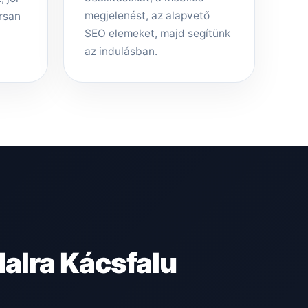
megjelenést, az alapvető
rsan
SEO elemeket, majd segítünk
az indulásban.
alra Kácsfalu