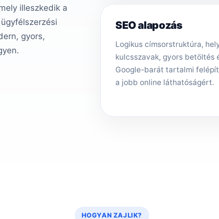
ely illeszkedik a
 ügyfélszerzési
SEO alapozás
ern, gyors,
Logikus címsorstruktúra, hely
gyen.
kulcsszavak, gyors betöltés 
Google-barát tartalmi felépí
a jobb online láthatóságért.
HOGYAN ZAJLIK?