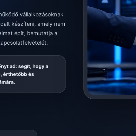
n működő vállalkozásoknak
dalt készíteni, amely nem
almat épít, bemutatja a
kapcsolatfelvételét.
őnyt ad: segít, hogy a
, érthetőbb és
ámára.