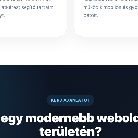
latkérést segítő tartalmi
működik mobilon és gyo
yt.
betölt.
KÉRJ AJÁNLATOT
z egy modernebb webold
területén?