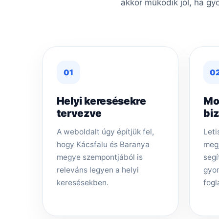
akkor működik jól, ha gy
01
0
Helyi keresésekre
Mo
tervezve
bi
A weboldalt úgy építjük fel,
Leti
hogy Kácsfalu és Baranya
megj
megye szempontjából is
segí
releváns legyen a helyi
gyor
keresésekben.
fogl