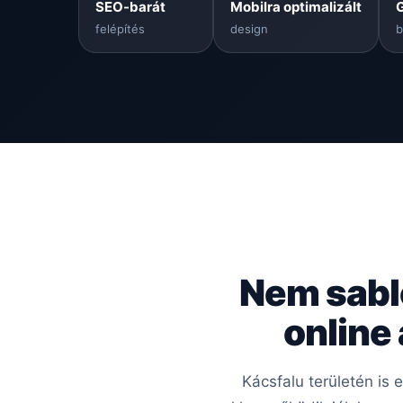
SEO-barát
Mobilra optimalizált
felépítés
design
b
Nem sabl
online
Kácsfalu területén is