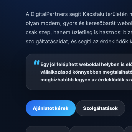
A DigitalPartners segít Kácsfalu területé
olyan modern, gyors és keresőbarát webol
csak szép, hanem üzletileg is hasznos: biz
szolgáltatásaidat, és segíti az érdeklődők 
“
Egy jól felépített weboldal helyben is el
vállalkozásod könnyebben megtalálható
megbízhatóbb legyen az érdeklődők sz
Ajánlatot kérek
Szolgáltatások