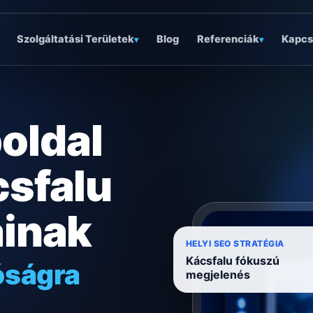
Szolgáltatási Területek
Blog
Referenciák
Kapcs
▾
▾
oldal
csfalu
ainak
óságra
HELYI SEO STRATÉGIA
Kácsfalu fókuszú
ködésre
megjelenés