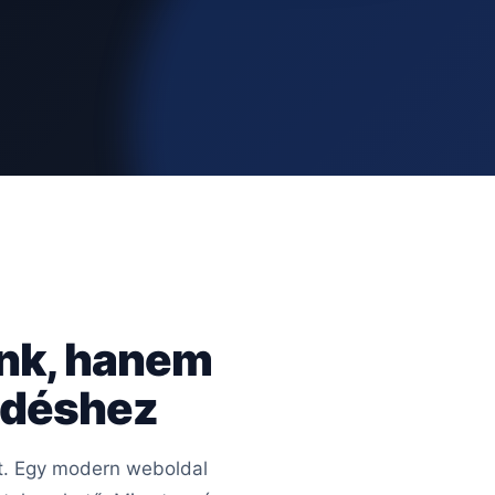
ünk, hanem
kedéshez
rt. Egy modern weboldal