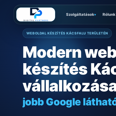
Szolgáltatások
Rólunk
▾
WEBOLDAL KÉSZÍTÉS KÁCSFALU TERÜLETÉN
Modern web
készítés Ká
vállalkozás
jobb Google láthat
gyors mobilos mű