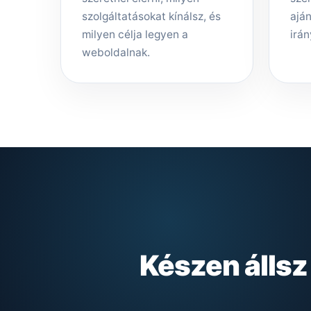
szolgáltatásokat kínálsz, és
aján
milyen célja legyen a
irán
weboldalnak.
Készen álls