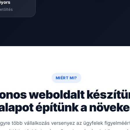
Gyors
etöltés
MIÉRT MI?
onos weboldalt készít
 alapot építünk a növe
 egyre több vállalkozás versenyez az ügyfelek figyelméé