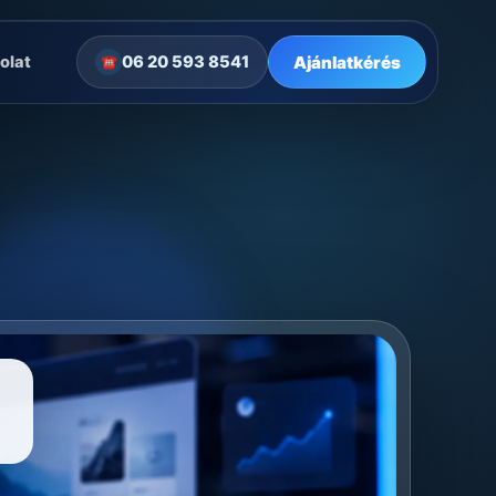
Ajánlatkérés
olat
06 20 593 8541
☎