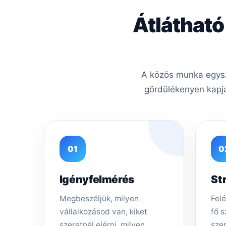
Átlátható
A közös munka egysze
gördülékenyen kapja
01
0
Igényfelmérés
St
Megbeszéljük, milyen
Felé
vállalkozásod van, kiket
fő s
szeretnél elérni, milyen
sze