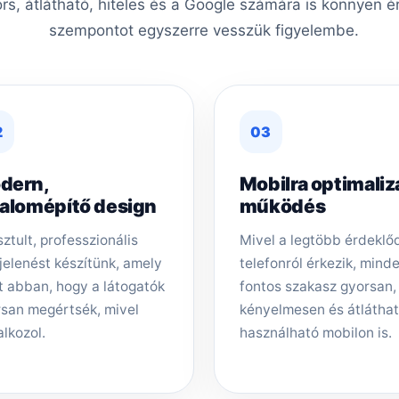
ors, átlátható, hiteles és a Google számára is könnyen é
szempontot egyszerre vesszük figyelembe.
2
03
dern,
Mobilra optimaliz
zalomépítő design
működés
sztult, professzionális
Mivel a legtöbb érdeklő
elenést készítünk, amely
telefonról érkezik, mind
t abban, hogy a látogatók
fontos szakasz gyorsan,
san megértsék, mivel
kényelmesen és átlátha
alkozol.
használható mobilon is.