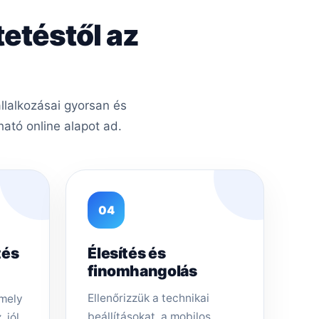
tetéstől az
llalkozásai gyorsan és
ató online alapot ad.
04
tés
Élesítés és
finomhangolás
Ellenőrizzük a technikai
amely
beállításokat, a mobilos
 jól