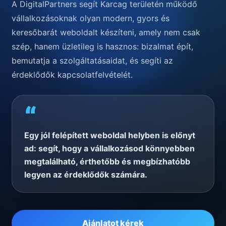
A DigitalPartners segít Karcag területén működő
vállalkozásoknak olyan modern, gyors és
keresőbarát weboldalt készíteni, amely nem csak
szép, hanem üzletileg is hasznos: bizalmat épít,
bemutatja a szolgáltatásaidat, és segíti az
érdeklődők kapcsolatfelvételét.
“
Egy jól felépített weboldal helyben is előnyt
ad: segít, hogy a vállalkozásod könnyebben
megtalálható, érthetőbb és megbízhatóbb
legyen az érdeklődők számára.
Ajánlatot kérek