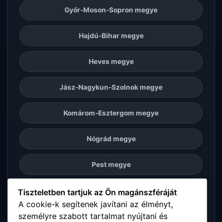
Győr-Moson-Sopron megye
Hajdú-Bihar megye
Heves megye
Jász-Nagykun-Szolnok megye
Komárom-Esztergom megye
Nógrád megye
Pest megye
Somogy megye
Tiszteletben tartjuk az Ön magánszféráját
A cookie-k segítenek javítani az élményt,
személyre szabott tartalmat nyújtani és
Szabolcs-Szatmár-Bereg megye