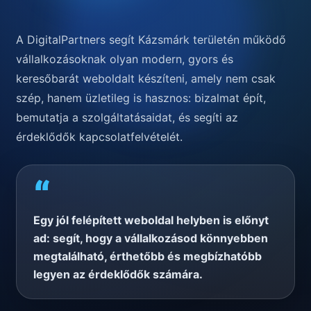
A DigitalPartners segít Kázsmárk területén működő
vállalkozásoknak olyan modern, gyors és
keresőbarát weboldalt készíteni, amely nem csak
szép, hanem üzletileg is hasznos: bizalmat épít,
bemutatja a szolgáltatásaidat, és segíti az
érdeklődők kapcsolatfelvételét.
“
Egy jól felépített weboldal helyben is előnyt
ad: segít, hogy a vállalkozásod könnyebben
megtalálható, érthetőbb és megbízhatóbb
legyen az érdeklődők számára.