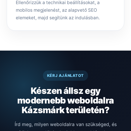
Ellenőrizzük a technikai beállításokat, a
mobilos megjelenést, az alapvető SEO
elemeket, majd segítünk az indulásban.
KÉRJ AJÁNLATOT
Készen állsz egy
modernebb weboldalra
Kázsmárk területén?
Írd meg, milyen weboldalra van szükséged, és