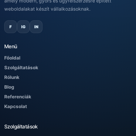
amely modern, gyors és ügyfélszerzésre épített
weboldalakat készít vállalkozásoknak.
F
IG
IN
Menü
Főoldal
Szolgáltatások
Rólunk
Blog
Referenciák
Kapcsolat
Szolgáltatások