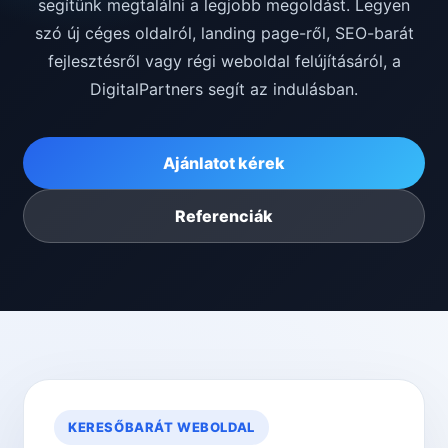
segítünk megtalálni a legjobb megoldást. Legyen
szó új céges oldalról, landing page-ről, SEO-barát
fejlesztésről vagy régi weboldal felújításáról, a
DigitalPartners segít az indulásban.
Ajánlatot kérek
Referenciák
KERESŐBARÁT WEBOLDAL