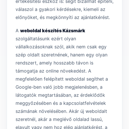
értékesítési eszköz is: segít bizalmat építeni,
válaszol a gyakori kérdésekre, kiemeli az
előnyöket, és megkönnyíti az ajánlatkérést.
A
weboldal készítés Kázsmárk
szolgáltatásunk ezért olyan
vállalkozásoknak szól, akik nem csak egy
szép oldalt szeretnének, hanem egy olyan
rendszert, amely hosszabb távon is
támogatja az online növekedést. A
megfelelően felépített weboldal segíthet a
Google-ben való jobb megjelenésben, a
látogatók megtartásában, az érdeklődők
meggyőzésében és a kapcsolatfelvételek
számának növelésében. Akár új weboldalt
szeretnél, akár a meglévő oldalad lassú,
elavult vagy nem hoz elég ajánlatkérést, a