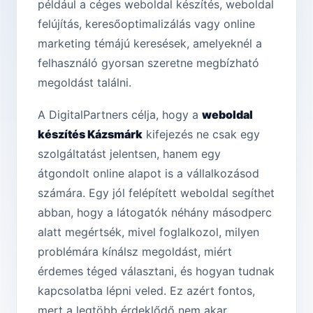
például a céges weboldal készítés, weboldal
felújítás, keresőoptimalizálás vagy online
marketing témájú keresések, amelyeknél a
felhasználó gyorsan szeretne megbízható
megoldást találni.
A DigitalPartners célja, hogy a
weboldal
készítés Kázsmárk
kifejezés ne csak egy
szolgáltatást jelentsen, hanem egy
átgondolt online alapot is a vállalkozásod
számára. Egy jól felépített weboldal segíthet
abban, hogy a látogatók néhány másodperc
alatt megértsék, mivel foglalkozol, milyen
problémára kínálsz megoldást, miért
érdemes téged választani, és hogyan tudnak
kapcsolatba lépni veled. Ez azért fontos,
mert a legtöbb érdeklődő nem akar