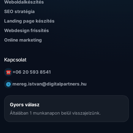
Weboldalkészítés
SEO stratégia
Landing page készítés
Webdesign frissítés
Online marketing
Kapcsolat
☎
+06 20 593 8541
@
mereg.istvan@digitalpartners.hu
Gyors válasz
Általában 1 munkanapon belül visszajelzünk.