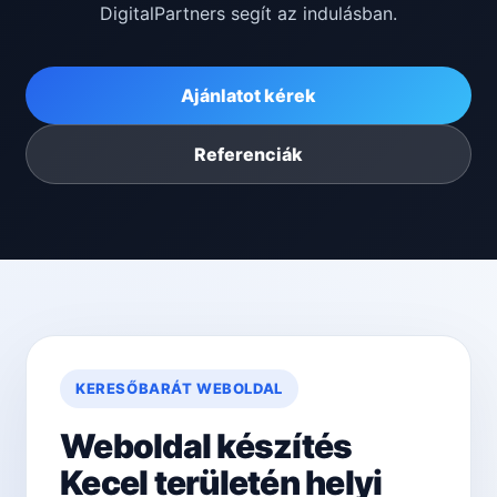
DigitalPartners segít az indulásban.
Ajánlatot kérek
Referenciák
KERESŐBARÁT WEBOLDAL
Weboldal készítés
Kecel területén helyi