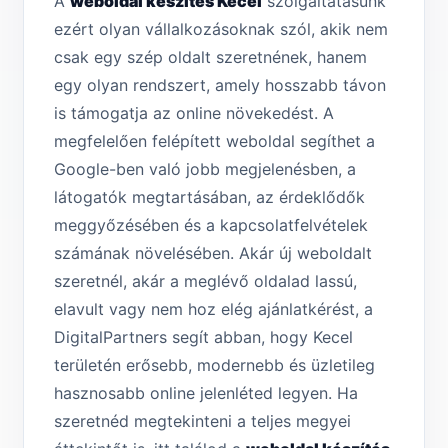
A
weboldal készítés Kecel
szolgáltatásunk
ezért olyan vállalkozásoknak szól, akik nem
csak egy szép oldalt szeretnének, hanem
egy olyan rendszert, amely hosszabb távon
is támogatja az online növekedést. A
megfelelően felépített weboldal segíthet a
Google-ben való jobb megjelenésben, a
látogatók megtartásában, az érdeklődők
meggyőzésében és a kapcsolatfelvételek
számának növelésében. Akár új weboldalt
szeretnél, akár a meglévő oldalad lassú,
elavult vagy nem hoz elég ajánlatkérést, a
DigitalPartners segít abban, hogy Kecel
területén erősebb, modernebb és üzletileg
hasznosabb online jelenléted legyen. Ha
szeretnéd megtekinteni a teljes megyei