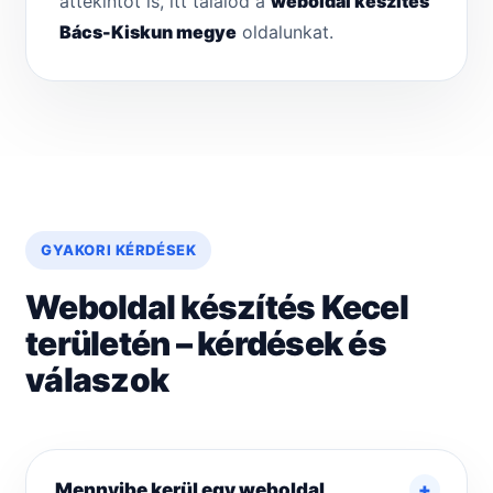
áttekintőt is, itt találod a
weboldal készítés
Bács-Kiskun megye
oldalunkat.
GYAKORI KÉRDÉSEK
Weboldal készítés Kecel
területén – kérdések és
válaszok
Mennyibe kerül egy weboldal