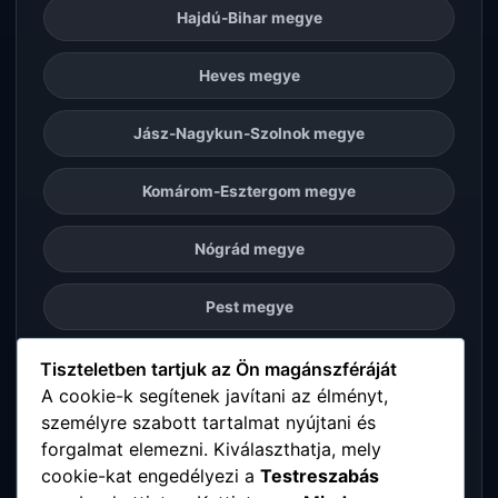
Hajdú-Bihar megye
Heves megye
Jász-Nagykun-Szolnok megye
Komárom-Esztergom megye
Nógrád megye
Pest megye
Somogy megye
Tiszteletben tartjuk az Ön magánszféráját
A cookie-k segítenek javítani az élményt,
személyre szabott tartalmat nyújtani és
Szabolcs-Szatmár-Bereg megye
forgalmat elemezni. Kiválaszthatja, mely
cookie-kat engedélyezi a
Testreszabás
Tolna megye