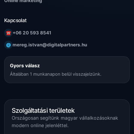
Online marketing
Kapcsolat
☎
+06 20 593 8541
@
mereg.istvan@digitalpartners.hu
Gyors válasz
Általában 1 munkanapon belül visszajelzünk.
Szolgáltatási területek
Országosan segítünk magyar vállalkozásoknak
modern online jelenléttel.