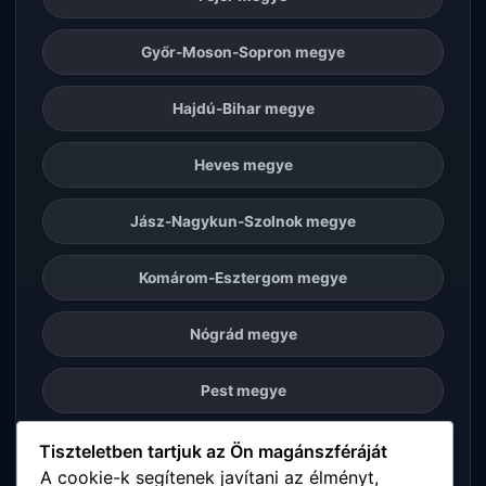
Győr-Moson-Sopron megye
Hajdú-Bihar megye
Heves megye
Jász-Nagykun-Szolnok megye
Komárom-Esztergom megye
Nógrád megye
Pest megye
Somogy megye
Tiszteletben tartjuk az Ön magánszféráját
A cookie-k segítenek javítani az élményt,