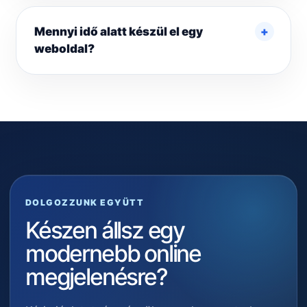
Mennyi idő alatt készül el egy
weboldal?
DOLGOZZUNK EGYÜTT
Készen állsz egy
modernebb online
megjelenésre?