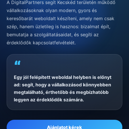
A DigitalPartners segít Kecskéd területén működő
vállalkozásoknak olyan modern, gyors és
keresőbarát weboldalt készíteni, amely nem csak
szép, hanem üzletileg is hasznos: bizalmat épít,
bemutatja a szolgáltatásaidat, és segíti az
érdeklődők kapcsolatfelvételét.
“
Egy jól felépített weboldal helyben is előnyt
ad: segít, hogy a vállalkozásod könnyebben
megtalálható, érthetőbb és megbízhatóbb
legyen az érdeklődők számára.
Ajánlatot kérek