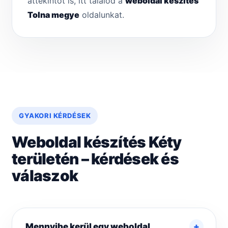
áttekintőt is, itt találod a
weboldal készítés
Tolna megye
oldalunkat.
GYAKORI KÉRDÉSEK
Weboldal készítés Kéty
területén – kérdések és
válaszok
Mennyibe kerül egy weboldal