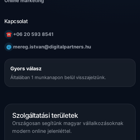
Online marketing
Kapcsolat
☎
+06 20 593 8541
@
mereg.istvan@digitalpartners.hu
Gyors válasz
Általában 1 munkanapon belül visszajelzünk.
Szolgáltatási területek
Országosan segítünk magyar vállalkozásoknak
modern online jelenléttel.