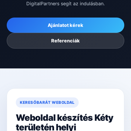
DigitalPartners segít az indulásban.
Ajánlatot kérek
Referenciák
KERESŐBARÁT WEBOLDAL
Weboldal készítés Kéty
területén helyi