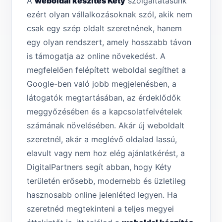
A
weboldal készítés Kéty
szolgáltatásunk
ezért olyan vállalkozásoknak szól, akik nem
csak egy szép oldalt szeretnének, hanem
egy olyan rendszert, amely hosszabb távon
is támogatja az online növekedést. A
megfelelően felépített weboldal segíthet a
Google-ben való jobb megjelenésben, a
látogatók megtartásában, az érdeklődők
meggyőzésében és a kapcsolatfelvételek
számának növelésében. Akár új weboldalt
szeretnél, akár a meglévő oldalad lassú,
elavult vagy nem hoz elég ajánlatkérést, a
DigitalPartners segít abban, hogy Kéty
területén erősebb, modernebb és üzletileg
hasznosabb online jelenléted legyen. Ha
szeretnéd megtekinteni a teljes megyei