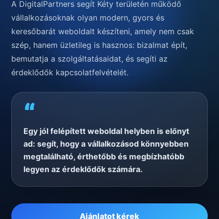
A DigitalPartners segít Kéty területén működő
vállalkozásoknak olyan modern, gyors és
keresőbarát weboldalt készíteni, amely nem csak
szép, hanem üzletileg is hasznos: bizalmat épít,
bemutatja a szolgáltatásaidat, és segíti az
érdeklődők kapcsolatfelvételét.
“
Egy jól felépített weboldal helyben is előnyt
ad: segít, hogy a vállalkozásod könnyebben
megtalálható, érthetőbb és megbízhatóbb
legyen az érdeklődők számára.
Ajánlatot kérek