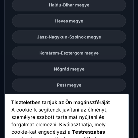
Hajdú-Bihar megye
Heves megye
Jász-Nagykun-Szolnok megye
Komárom-Esztergom megye
Nógrád megye
Pest megye
Somogy megye
Tiszteletben tartjuk az Ön magánszféráját
A cookie-k segítenek javítani az élményt,
személyre szabott tartalmat nyújtani és
Szabolcs-Szatmár-Bereg megye
forgalmat elemezni. Kiválaszthatja, mely
cookie-kat engedélyezi a
Testreszabás
Tolna megye